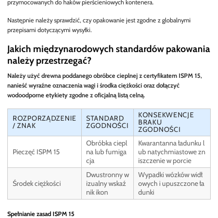
przymocowanych do haków pierścieniowych kontenera.
Następnie należy sprawdzić, czy opakowanie jest zgodne z globalnymi
przepisami dotyczącymi wysyłki.
Jakich międzynarodowych standardów pakowania
należy przestrzegać?
Należy użyć drewna poddanego obróbce cieplnej z certyfikatem ISPM 15,
nanieść wyraźne oznaczenia wagi i środka ciężkości oraz dołączyć
wodoodporne etykiety zgodne z oficjalną listą celną.
KONSEKWENCJE
ROZPORZĄDZENIE
STANDARD
BRAKU
/ ZNAK
ZGODNOŚCI
ZGODNOŚCI
Obróbka ciepl
Kwarantanna ładunku l
Pieczęć ISPM 15
na lub fumiga
ub natychmiastowe zn
cja
iszczenie w porcie
Dwustronny w
Wypadki wózków widł
Środek ciężkości
izualny wskaź
owych i upuszczone ła
nik ikon
dunki
Spełnianie zasad ISPM 15