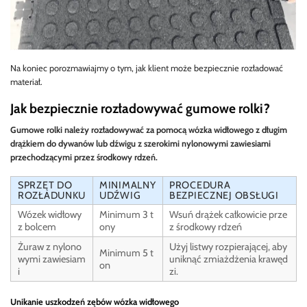
Na koniec porozmawiajmy o tym, jak klient może bezpiecznie rozładować
materiał.
Jak bezpiecznie rozładowywać gumowe rolki?
Gumowe rolki należy rozładowywać za pomocą wózka widłowego z długim
drążkiem do dywanów lub dźwigu z szerokimi nylonowymi zawiesiami
przechodzącymi przez środkowy rdzeń.
SPRZĘT DO
MINIMALNY
PROCEDURA
ROZŁADUNKU
UDŹWIG
BEZPIECZNEJ OBSŁUGI
Wózek widłowy
Minimum 3 t
Wsuń drążek całkowicie prze
z bolcem
ony
z środkowy rdzeń
Żuraw z nylono
Użyj listwy rozpierającej, aby
Minimum 5 t
wymi zawiesiam
uniknąć zmiażdżenia krawęd
on
i
zi.
Unikanie uszkodzeń zębów wózka widłowego