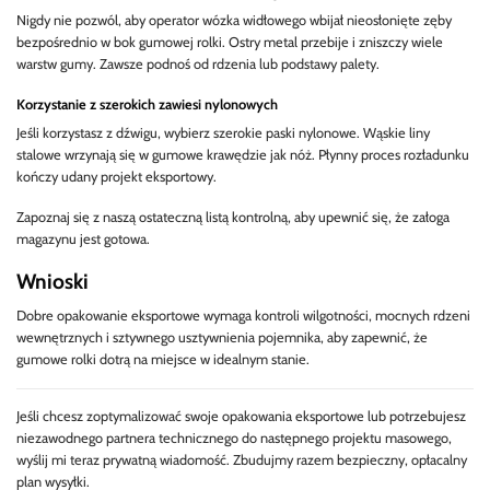
Nigdy nie pozwól, aby operator wózka widłowego wbijał nieosłonięte zęby
bezpośrednio w bok gumowej rolki. Ostry metal przebije i zniszczy wiele
warstw gumy. Zawsze podnoś od rdzenia lub podstawy palety.
Korzystanie z szerokich zawiesi nylonowych
Jeśli korzystasz z dźwigu, wybierz szerokie paski nylonowe. Wąskie liny
stalowe wrzynają się w gumowe krawędzie jak nóż. Płynny proces rozładunku
kończy udany projekt eksportowy.
Zapoznaj się z naszą ostateczną listą kontrolną, aby upewnić się, że załoga
magazynu jest gotowa.
Wnioski
Dobre opakowanie eksportowe wymaga kontroli wilgotności, mocnych rdzeni
wewnętrznych i sztywnego usztywnienia pojemnika, aby zapewnić, że
gumowe rolki dotrą na miejsce w idealnym stanie.
Jeśli chcesz zoptymalizować swoje opakowania eksportowe lub potrzebujesz
niezawodnego partnera technicznego do następnego projektu masowego,
wyślij mi teraz prywatną wiadomość. Zbudujmy razem bezpieczny, opłacalny
plan wysyłki.