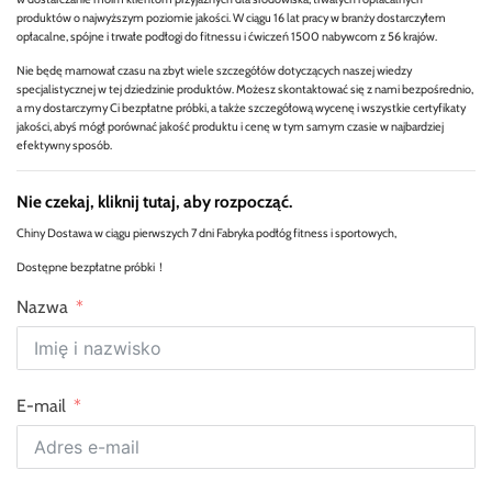
produktów o najwyższym poziomie jakości. W ciągu 16 lat pracy w branży dostarczyłem
opłacalne, spójne i trwałe podłogi do fitnessu i ćwiczeń 1500 nabywcom z 56 krajów.
Nie będę marnował czasu na zbyt wiele szczegółów dotyczących naszej wiedzy
specjalistycznej w tej dziedzinie produktów. Możesz skontaktować się z nami bezpośrednio,
a my dostarczymy Ci bezpłatne próbki, a także szczegółową wycenę i wszystkie certyfikaty
jakości, abyś mógł porównać jakość produktu i cenę w tym samym czasie w najbardziej
efektywny sposób.
Nie czekaj, kliknij tutaj, aby rozpocząć.
Chiny Dostawa w ciągu pierwszych 7 dni Fabryka podłóg fitness i sportowych,
Dostępne bezpłatne próbki！
Nazwa
E-mail