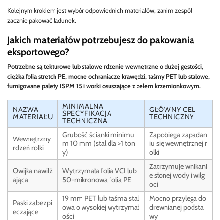
Kolejnym krokiem jest wybór odpowiednich materiałów, zanim zespół
zacznie pakować ładunek.
Jakich materiałów potrzebujesz do pakowania
eksportowego?
Potrzebne są tekturowe lub stalowe rdzenie wewnętrzne o dużej gęstości,
ciężka folia stretch PE, mocne ochraniacze krawędzi, taśmy PET lub stalowe,
fumigowane palety ISPM 15 i worki osuszające z żelem krzemionkowym.
MINIMALNA
NAZWA
GŁÓWNY CEL
SPECYFIKACJA
MATERIAŁU
TECHNICZNY
TECHNICZNA
Grubość ścianki minimu
Zapobiega zapadan
Wewnętrzny
m 10 mm (stal dla >1 ton
iu się wewnętrznej r
rdzeń rolki
y)
olki
Zatrzymuje wnikani
Owijka nawilż
Wytrzymała folia VCI lub
e słonej wody i wilg
ająca
50-mikronowa folia PE
oci
19 mm PET lub taśma stal
Mocno przylega do
Paski zabezpi
owa o wysokiej wytrzymał
drewnianej podsta
eczające
ości
wy