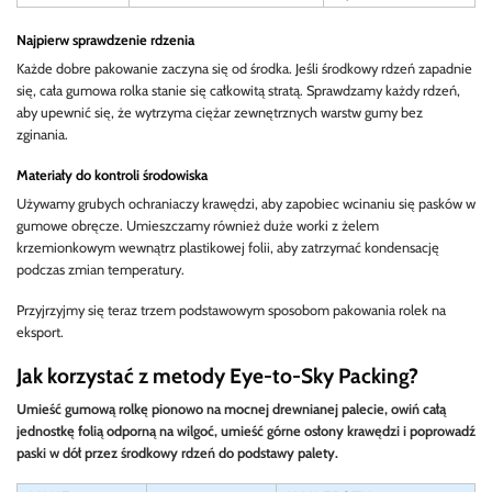
Najpierw sprawdzenie rdzenia
Każde dobre pakowanie zaczyna się od środka. Jeśli środkowy rdzeń zapadnie
się, cała gumowa rolka stanie się całkowitą stratą. Sprawdzamy każdy rdzeń,
aby upewnić się, że wytrzyma ciężar zewnętrznych warstw gumy bez
zginania.
Materiały do kontroli środowiska
Używamy grubych ochraniaczy krawędzi, aby zapobiec wcinaniu się pasków w
gumowe obręcze. Umieszczamy również duże worki z żelem
krzemionkowym wewnątrz plastikowej folii, aby zatrzymać kondensację
podczas zmian temperatury.
Przyjrzyjmy się teraz trzem podstawowym sposobom pakowania rolek na
eksport.
Jak korzystać z metody Eye-to-Sky Packing?
Umieść gumową rolkę pionowo na mocnej drewnianej palecie, owiń całą
jednostkę folią odporną na wilgoć, umieść górne osłony krawędzi i poprowadź
paski w dół przez środkowy rdzeń do podstawy palety.