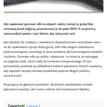
Aby zapakować gumowe rolki na eksport, należy owinąć je grubą folią
chroniącą przed wilgocią, przymocować je do palet ISPM 15 za pomocą
wytrzymałych pasów i użyć klinów, aby zatrzymać ruch.
Jako dyrektor ds. instalacji z wieloletnim doświadczeniem na budowie wiem,
że złe opakowanie rujnuje dobrą gumę. Jeśli rolka ulegnie uszkodzeniu
podczas transportu, powoduje to duże problemy dla harmonogramu projektu
i budżetu. Gumowe rolki są ciężkie i elastyczne, co oznacza, że wymagają
szczególnej troski, zanim trafią do kontenera transportowego. W tym
przewodniku podzielę się dokładnymi krokami pakowania, których używamy,
aby zapewnić bezpieczeństwo produktów podczas długich podróży
oceanicznych.
Przyjrzyjmy się głównym powodom, dla których standardowe metody
pakowania zawodzą i jak można uniknąć tych kosztownych błędów.
Zawartość
ukrycie