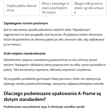
Kliny z twardego d
Długie rolki przemy
Ciężka paleta dwustr
rewna pod kątem
słowe i grube arkusz
onna
45 stopni
e
Zapobieganie ruchom poziomym
Jest to najczęstszy sposób pakowania ciężkich rolek. Największym
zagrożeniem w tym przypadku jest toczenie. Przybijamy ciężkie drewniane
klocki bezpośrednio do drewna palety po obu stronach rolki, aby zablokować
ją na miejscu.
Kroki owijania i banderolowania
Wielokrotnie owijamy zewnętrzną powierzchnię w celu ochrony przed
tarciem. Następnie nakładamy taśmy poprzeczne na rolkę i przez prowadnice
palety. Taka konstrukcja zapewnia całkowitą sztywność urządzenia.
W przypadku produktów gumowych klasy premium, które nie wytrzymują
żadnego nacisku powierzchniowego, stosujemy najlepszą dostępną metodę.
Dlaczego podwieszane opakowania A-Frame są
złotym standardem?
Podwieszane uszczelnienie typu A eliminuje wszelkie naciski