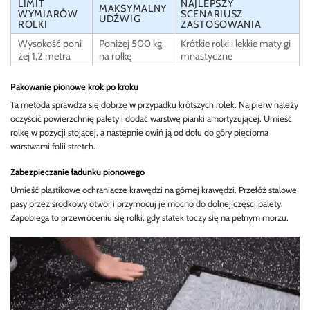
LIMIT
NAJLEPSZY
MAKSYMALNY
WYMIARÓW
SCENARIUSZ
UDŹWIG
ROLKI
ZASTOSOWANIA
Wysokość poni
Poniżej 500 kg
Krótkie rolki i lekkie maty gi
żej 1,2 metra
na rolkę
mnastyczne
Pakowanie pionowe krok po kroku
Ta metoda sprawdza się dobrze w przypadku krótszych rolek. Najpierw należy
oczyścić powierzchnię palety i dodać warstwę pianki amortyzującej. Umieść
rolkę w pozycji stojącej, a następnie owiń ją od dołu do góry pięcioma
warstwami folii stretch.
Zabezpieczanie ładunku pionowego
Umieść plastikowe ochraniacze krawędzi na górnej krawędzi. Przełóż stalowe
pasy przez środkowy otwór i przymocuj je mocno do dolnej części palety.
Zapobiega to przewróceniu się rolki, gdy statek toczy się na pełnym morzu.