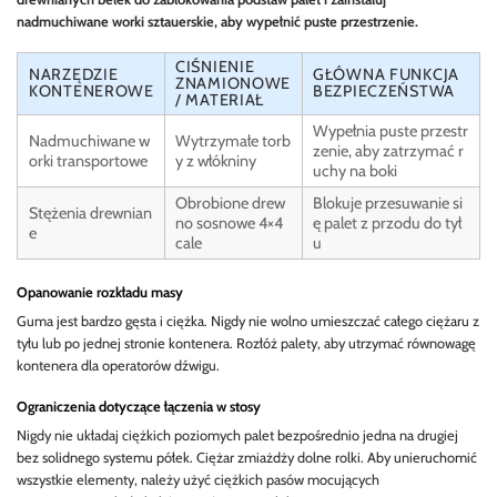
nadmuchiwane worki sztauerskie, aby wypełnić puste przestrzenie.
CIŚNIENIE
NARZĘDZIE
GŁÓWNA FUNKCJA
ZNAMIONOWE
KONTENEROWE
BEZPIECZEŃSTWA
/ MATERIAŁ
Wypełnia puste przestr
Nadmuchiwane w
Wytrzymałe torb
zenie, aby zatrzymać r
orki transportowe
y z włókniny
uchy na boki
Obrobione drew
Blokuje przesuwanie si
Stężenia drewnian
no sosnowe 4×4
ę palet z przodu do tył
e
cale
u
Opanowanie rozkładu masy
Guma jest bardzo gęsta i ciężka. Nigdy nie wolno umieszczać całego ciężaru z
tyłu lub po jednej stronie kontenera. Rozłóż palety, aby utrzymać równowagę
kontenera dla operatorów dźwigu.
Ograniczenia dotyczące łączenia w stosy
Nigdy nie układaj ciężkich poziomych palet bezpośrednio jedna na drugiej
bez solidnego systemu półek. Ciężar zmiażdży dolne rolki. Aby unieruchomić
wszystkie elementy, należy użyć ciężkich pasów mocujących