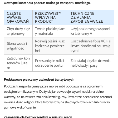
wewnątrz kontenera podczas trudnego transportu morskiego.
CZĘSTE
RZECZYWISTY
TECHNICZNE
AWARIE
WPŁYW NA
DZIAŁANIA
OPAKOWAŃ
PRODUKT
ZAPOBIEGAWCZE
Zbyt duży cięż
Trwałe płaskie plam
Użyj poziomego wsporni
ar pionowy
y materiału
ka lub ramy A
Rozwój pleśni i usz
Uszczelnienie folią VCI i s
Słona woda i
kodzenia powierzc
ilnymi środkami osuszają
wilgotność
hni
cymi
Załadunek kon
Przesunięcie rolki i
Zainstaluj ciężkie drewnia
tenerów luze
odrzucenie portu
ne blokady i pasy
m
Podstawowe przyczyny uszkodzeń tranzytowych
Podczas transportu gumy przez morze rolki poddawane są ogromnym
obciążeniom fizycznym. Duży ciężar powoduje wysoki nacisk na dolne
warstwy, co na zawsze zmienia kształt gumy. Powietrze oceaniczne przenosi
również dużo wilgoci, która tworzy rdzę na stalowych rdzeniach lub niszczy
gumowe wykończenie.
Zagrożenia dla bezpieczeństwa w miejscu pracy