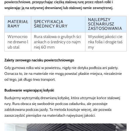
powierzchniowe, przepychając ciężką stalową rurę przez rdzeń rolki i
wspierając ją na sztywnej drewnianej lub stalowej ramie zewnętrznej.
NAJLEPSZY
MATERIAŁ
SPECYFIKACJA
SCENARIUSZ
RAMY
ŚREDNICY RURY
ZASTOSOWANIA
Wzmocnio
Rura stalowa o grubych ści
Wysokiej jakości cie
ne drewno l
ankach o średnicy co najm
nka folia i drogie taś
ub stal
niej 60 mm
my
Zalety zerowego nacisku powierzchniowego
Gdy gumowa rolka wisi w powietrzu, nigdy nie dotyka podłoża ani palety.
Oznacza to, że na materiale nie mogą powstać płaskie miejsca, niezależnie
od tego, jak długo trwa transport.
Budowanie wspierającej kołyski
Budujemy wytrzymałą drewnianą kołyskę, która utrzymuje końce stalowej
rury. Rura obraca się swobodnie podczas załadunku, ale pozostaje
zablokowana podczas jazdy. Ta metoda kosztuje więcej, ale pozwala
zaoszczędzić pieniądze na materiałach najwyższej jakości.