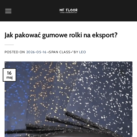
Przewiń
do
zawartości
Jak pakować gumowe rolki na eksport?
POSTED ON
2026-05-16
<SPAN CLASS="BY
LEO
16
maj