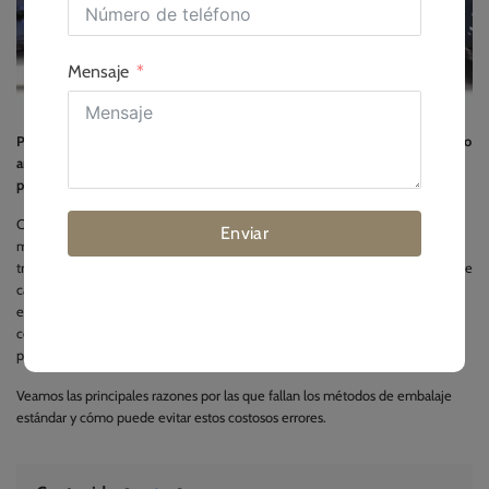
Mensaje
Para embalar rollos de caucho para la exportación, envuélvalos en film grueso
antihumedad, fíjelos a palés NIMF 15 con correas resistentes y utilice calzos
para evitar que se muevan.
Como director de instalaciones con años de experiencia en obras, sé que un
Enviar
mal embalaje arruina un buen caucho. Si un rollo se estropea durante el
transporte, los plazos del proyecto y el presupuesto se resienten. Los rollos de
caucho son pesados y flexibles, lo que significa que necesitan un cuidado
especial antes de entrar en un contenedor de transporte. En esta guía,
compartiré los pasos exactos de embalaje que utilizamos para mantener los
productos seguros durante los largos viajes por mar.
Veamos las principales razones por las que fallan los métodos de embalaje
estándar y cómo puede evitar estos costosos errores.