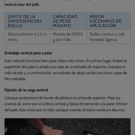
hasta la base del palé.
LÍMITE DE LA
CAPACIDAD
MEJOR
DIMENSIÓN DEL
DE PESO
ESCENARIO DE
ROLLO
MÁXIMO
APLICACIÓN
Altura inferior a 1,2 m
Menos de 500 k
Rollos cortos y colc
etros
g por rollo
honetas ligeras
Embalaje vertical paso a paso
Este método funciona bien para rollos más cortos. En primer lugar, limpie la
superficie del palet y añada una capa de acolchado de espuma. Coloque el
rollo de pie y, a continuación, envuélvalo de abajo arriba con cinco capas de
film estirable.
Fijación de la carga vertical
Coloque protectores de borde de plástico en el borde superior. Pase las
correas de acero por el orificio central y fíjelas firmemente a la parte inferior
del palé. Esto evita que el rollo vuelque cuando el barco rueda en alta mar.