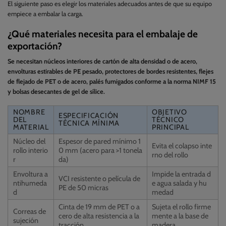
El siguiente paso es elegir los materiales adecuados antes de que su equipo
empiece a embalar la carga.
¿Qué materiales necesita para el embalaje de
exportación?
Se necesitan núcleos interiores de cartón de alta densidad o de acero,
envolturas estirables de PE pesado, protectores de bordes resistentes, flejes
de flejado de PET o de acero, palés fumigados conforme a la norma NIMF 15
y bolsas desecantes de gel de sílice.
NOMBRE
OBJETIVO
ESPECIFICACIÓN
DEL
TÉCNICO
TÉCNICA MÍNIMA
MATERIAL
PRINCIPAL
Núcleo del
Espesor de pared mínimo 1
Evita el colapso inte
rollo interio
0 mm (acero para >1 tonela
rno del rollo
r
da)
Envoltura a
Impide la entrada d
VCI resistente o película de
ntihumeda
e agua salada y hu
PE de 50 micras
d
medad
Cinta de 19 mm de PET o a
Sujeta el rollo firme
Correas de
cero de alta resistencia a la
mente a la base de
sujeción
tracción
madera