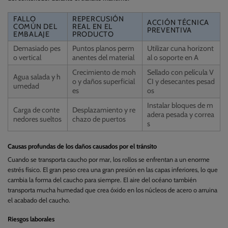
FALLO
REPERCUSIÓN
ACCIÓN TÉCNICA
COMÚN DEL
REAL EN EL
PREVENTIVA
EMBALAJE
PRODUCTO
Demasiado pes
Puntos planos perm
Utilizar cuna horizont
o vertical
anentes del material
al o soporte en A
Crecimiento de moh
Sellado con película V
Agua salada y h
o y daños superficial
CI y desecantes pesad
umedad
es
os
Instalar bloques de m
Carga de conte
Desplazamiento y re
adera pesada y correa
nedores sueltos
chazo de puertos
s
Causas profundas de los daños causados por el tránsito
Cuando se transporta caucho por mar, los rollos se enfrentan a un enorme
estrés físico. El gran peso crea una gran presión en las capas inferiores, lo que
cambia la forma del caucho para siempre. El aire del océano también
transporta mucha humedad que crea óxido en los núcleos de acero o arruina
el acabado del caucho.
Riesgos laborales