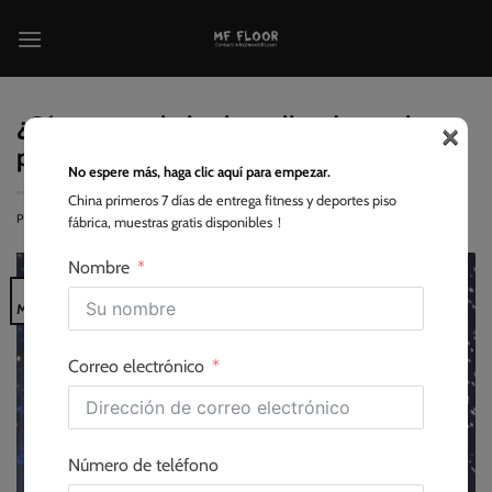
Saltar
al
contenido
×
¿Cómo se embalan los rollos de caucho
para la exportación?
No espere más, haga clic aquí para empezar.
China primeros 7 días de entrega fitness y deportes piso
PUBLICADO EL
2026-05-16
<SPAN CLASS="BY
LEO
fábrica, muestras gratis disponibles！
Nombre
16
Mayo
Correo electrónico
Número de teléfono