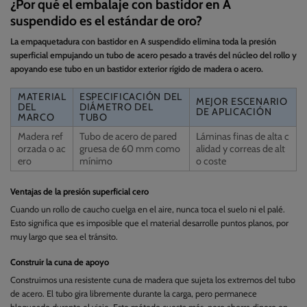
¿Por qué el embalaje con bastidor en A
suspendido es el estándar de oro?
La empaquetadura con bastidor en A suspendido elimina toda la presión
superficial empujando un tubo de acero pesado a través del núcleo del rollo y
apoyando ese tubo en un bastidor exterior rígido de madera o acero.
MATERIAL
ESPECIFICACIÓN DEL
MEJOR ESCENARIO
DEL
DIÁMETRO DEL
DE APLICACIÓN
MARCO
TUBO
Madera ref
Tubo de acero de pared
Láminas finas de alta c
orzada o ac
gruesa de 60 mm como
alidad y correas de alt
ero
mínimo
o coste
Ventajas de la presión superficial cero
Cuando un rollo de caucho cuelga en el aire, nunca toca el suelo ni el palé.
Esto significa que es imposible que el material desarrolle puntos planos, por
muy largo que sea el tránsito.
Construir la cuna de apoyo
Construimos una resistente cuna de madera que sujeta los extremos del tubo
de acero. El tubo gira libremente durante la carga, pero permanece