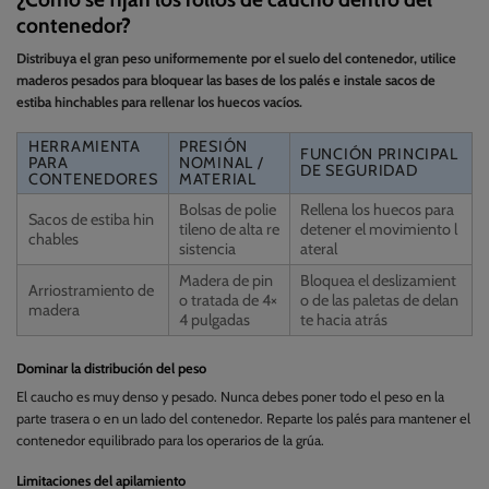
contenedor?
Distribuya el gran peso uniformemente por el suelo del contenedor, utilice
maderos pesados para bloquear las bases de los palés e instale sacos de
estiba hinchables para rellenar los huecos vacíos.
HERRAMIENTA
PRESIÓN
FUNCIÓN PRINCIPAL
PARA
NOMINAL /
DE SEGURIDAD
CONTENEDORES
MATERIAL
Bolsas de polie
Rellena los huecos para
Sacos de estiba hin
tileno de alta re
detener el movimiento l
chables
sistencia
ateral
Madera de pin
Bloquea el deslizamient
Arriostramiento de
o tratada de 4×
o de las paletas de delan
madera
4 pulgadas
te hacia atrás
Dominar la distribución del peso
El caucho es muy denso y pesado. Nunca debes poner todo el peso en la
parte trasera o en un lado del contenedor. Reparte los palés para mantener el
contenedor equilibrado para los operarios de la grúa.
Limitaciones del apilamiento