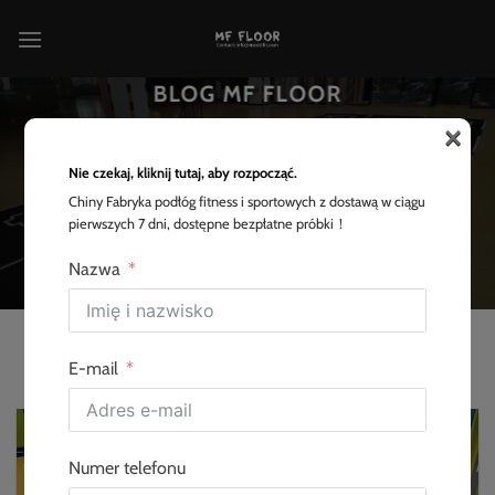
Przewiń
do
zawartości
BLOG MF FLOOR
×
Nie tylko jesteśmy dobrzy w produkcji gumowych mat,
ale nasze posty na blogu są również utrzymywane na
Nie czekaj, kliknij tutaj, aby rozpocząć.
wysokim poziomie, nie można ich przegapić.
Chiny Fabryka podłóg fitness i sportowych z dostawą w ciągu
pierwszych 7 dni, dostępne bezpłatne próbki！
Strona główna
"
Blog
Nazwa
E-mail
Numer telefonu