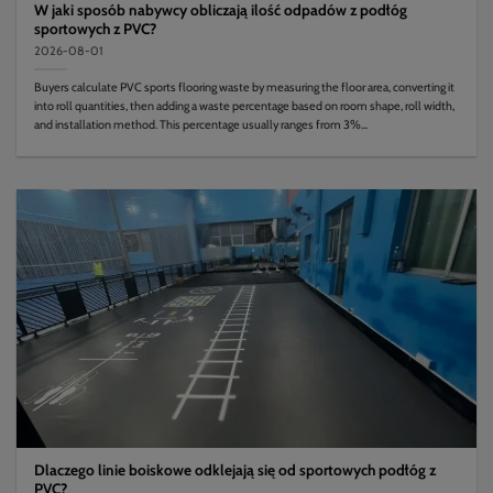
W jaki sposób nabywcy obliczają ilość odpadów z podłóg
sportowych z PVC?
2026-08-01
Buyers calculate PVC sports flooring waste by measuring the floor area, converting it
into roll quantities, then adding a waste percentage based on room shape, roll width,
and installation method. This percentage usually ranges from 3%...
Dlaczego linie boiskowe odklejają się od sportowych podłóg z
PVC?