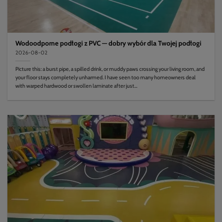
Wodoodporne podłogi z PVC — dobry wybór dla Twojej podłogi
2026-08-02
Picture this: a burst pipe, a spilled drink, or muddy paws crossing your living room, and
your floor stays completely unharmed. I have seen too many homeowners deal
with warped hardwood or swollen laminate after just...