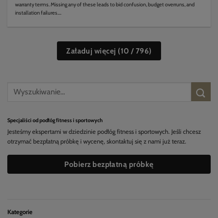
warranty terms. Missing any of these leads to bid confusion, budget overruns, and
installation failures....
Załaduj więcej
(
10
/ 796)
Specjaliści od podłóg fitness i sportowych
Jesteśmy ekspertami w dziedzinie podłóg fitness i sportowych. Jeśli chcesz
otrzymać bezpłatną próbkę i wycenę, skontaktuj się z nami już teraz.
Pobierz bezpłatną próbkę
Kategorie