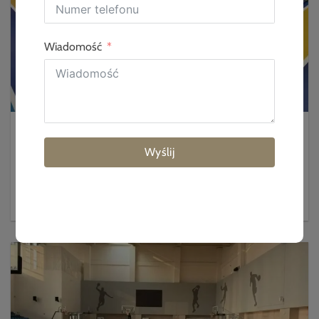
Wiadomość
What Should a PVC Sports Flooring Tender Include
2026-08-05
Wyślij
A strong PVC sports flooring tender must state exact wear layer thickness, total
thickness, EN 14904 performance ratings, subfloor conditions, installation methods,
and warranty terms. Leaving any of these out invites underspecified bids and costly
floor...