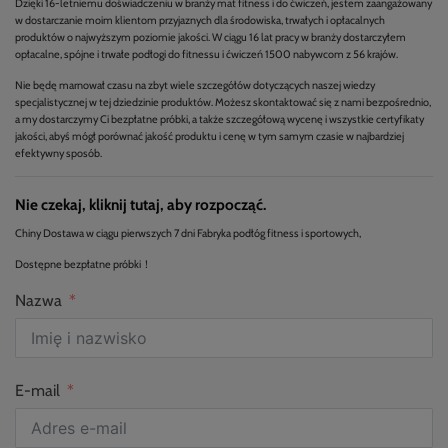
Dzięki 16-letniemu doświadczeniu w branży mat fitness i do ćwiczeń, jestem zaangażowany
w dostarczanie moim klientom przyjaznych dla środowiska, trwałych i opłacalnych
produktów o najwyższym poziomie jakości. W ciągu 16 lat pracy w branży dostarczyłem
opłacalne, spójne i trwałe podłogi do fitnessu i ćwiczeń 1500 nabywcom z 56 krajów.
Nie będę marnował czasu na zbyt wiele szczegółów dotyczących naszej wiedzy
specjalistycznej w tej dziedzinie produktów. Możesz skontaktować się z nami bezpośrednio,
a my dostarczymy Ci bezpłatne próbki, a także szczegółową wycenę i wszystkie certyfikaty
jakości, abyś mógł porównać jakość produktu i cenę w tym samym czasie w najbardziej
efektywny sposób.
Nie czekaj, kliknij tutaj, aby rozpocząć.
Chiny Dostawa w ciągu pierwszych 7 dni Fabryka podłóg fitness i sportowych,
Dostępne bezpłatne próbki！
Nazwa
E-mail