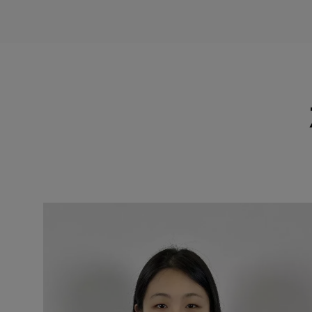
Nasi wysoko wykwalifikowani inżyn