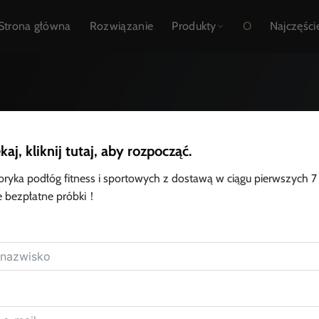
Strona główna
Rozwiązanie
Produkty
O
Najczęści
kaj, kliknij tutaj, aby rozpocząć.
bryka podłóg fitness i sportowych z dostawą w ciągu pierwszych 7 
 bezpłatne próbki！
O MF FLOORA
or - zaufany producent podłóg fitness i sportowych w 