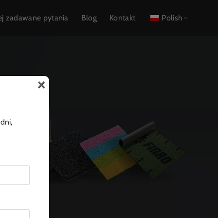
ej zadawane pytania
Blog
Kontakt
Polish
×
dni,
Chinach