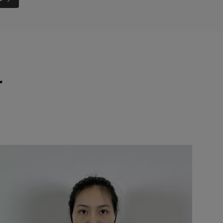
r
y produkt i relacje klient-klient.