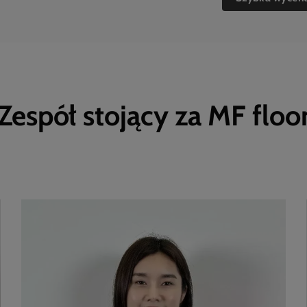
Zespół stojący za MF floo
ierowie i doświadczony zespół ciężko pracują, aby zapewnić najlepsz