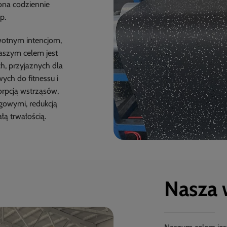
 ona codziennie
p.
wotnym intencjom,
aszym celem jest
h, przyjaznych dla
ych do fitnessu i
orpcją wstrząsów,
gowymi, redukcją
łą trwałością.
Nasza 