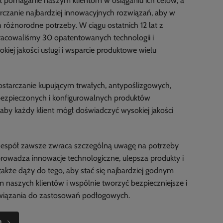
 pomaganie naszym klientom w osiąganiu ich celów, a
czanie najbardziej innowacyjnych rozwiązań, aby w
h różnorodne potrzeby. W ciągu ostatnich 12 lat z
cowaliśmy 30 opatentowanych technologii i
iej jakości usługi i wsparcie produktowe wielu
dostarczanie kupującym trwałych, antypoślizgowych,
bezpieczonych i konfigurowalnych produktów
aby każdy klient mógł doświadczyć wysokiej jakości
zespół zawsze zwraca szczególną uwagę na potrzeby
wprowadza innowacje technologiczne, ulepsza produkty i
 także dąży do tego, aby stać się najbardziej godnym
m naszych klientów i wspólnie tworzyć bezpieczniejsze i
wiązania do zastosowań podłogowych.
a