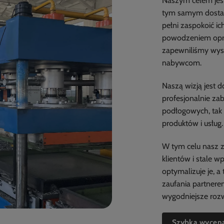
Naszym celem jest
tym samym dostar
pełni zaspokoić ic
powodzeniem opra
zapewniliśmy wysok
nabywcom.
Naszą wizją jest 
profesjonalnie za
podłogowych, tak 
produktów i usług.
W tym celu nasz 
klientów i stale 
optymalizuje je, a
zaufania partnere
wygodniejsze roz
Szybka wycen