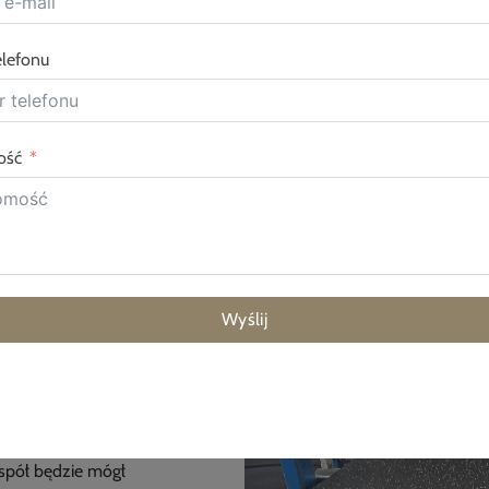
Strona główna
"
O
lefonu
ość
ze MF
Wyślij
 Chociaż nazwa
owni, którą
espół będzie mógł