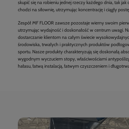
skupić się na robieniu jednej rzeczy każdego dnia, tak jak
chodzi na siłownię, utrzymując koncentrację i ciągły postę
Zespół MF FLOOR zawsze pozostaje wierny swoim pier
utrzymując wydajność i doskonałość w centrum uwagi. N
dostarczanie klientom na całym świecie wysokowydajnyc
środowiska, trwałych i praktycznych produktów podłogow
sportu. Nasze produkty charakteryzują się doskonałą abs
wygodnym wyczuciem stopy, właściwościami antypośliz
hałasu, łatwą instalacją, łatwym czyszczeniem i długotrwa