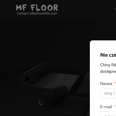
Przewiń
do
zawartości
Nie cze
Chiny Fa
dostępne
Nazwa
MF Flo
E-mail