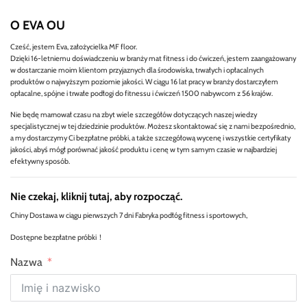
O EVA OU
Cześć, jestem Eva, założycielka MF floor.
Dzięki 16-letniemu doświadczeniu w branży mat fitness i do ćwiczeń, jestem zaangażowany
w dostarczanie moim klientom przyjaznych dla środowiska, trwałych i opłacalnych
produktów o najwyższym poziomie jakości. W ciągu 16 lat pracy w branży dostarczyłem
opłacalne, spójne i trwałe podłogi do fitnessu i ćwiczeń 1500 nabywcom z 56 krajów.
Nie będę marnował czasu na zbyt wiele szczegółów dotyczących naszej wiedzy
specjalistycznej w tej dziedzinie produktów. Możesz skontaktować się z nami bezpośrednio,
a my dostarczymy Ci bezpłatne próbki, a także szczegółową wycenę i wszystkie certyfikaty
jakości, abyś mógł porównać jakość produktu i cenę w tym samym czasie w najbardziej
efektywny sposób.
Nie czekaj, kliknij tutaj, aby rozpocząć.
Chiny Dostawa w ciągu pierwszych 7 dni Fabryka podłóg fitness i sportowych,
Dostępne bezpłatne próbki！
Nazwa