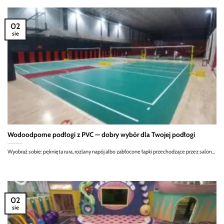
02
sie
Wodoodporne podłogi z PVC — dobry wybór dla Twojej podłogi
Wyobraź sobie: pęknięta rura, rozlany napój albo zabłocone łapki przechodzące przez salon...
02
sie