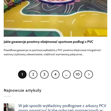
Jakie gwarancje powinny obejmować sportowe podłogi z PVC
Prawidłowa gwarancja na sportową wykładzinę z PVC powinna obejmować integralność
warstwy użytkowej, odwarstwianie, stabilność wymiarową, połączenia...
1
2
3
4
...
10
Najnowsze artykuły
W jaki sposób wykładziny podłogowe z arkuszy PCV
mogą ograniczyć liczbę połączeń poprzecznych w