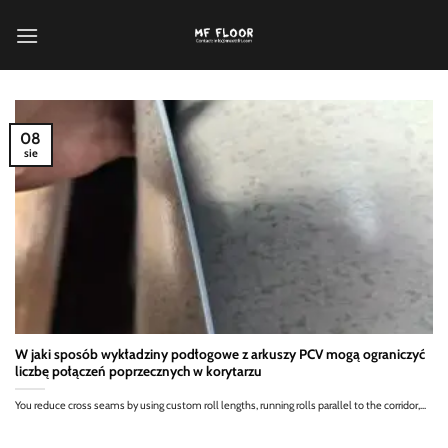
Przewiń
do
zawartości
08
sie
W jaki sposób wykładziny podłogowe z arkuszy PCV mogą ograniczyć
liczbę połączeń poprzecznych w korytarzu
You reduce cross seams by using custom roll lengths, running rolls parallel to the corridor,...