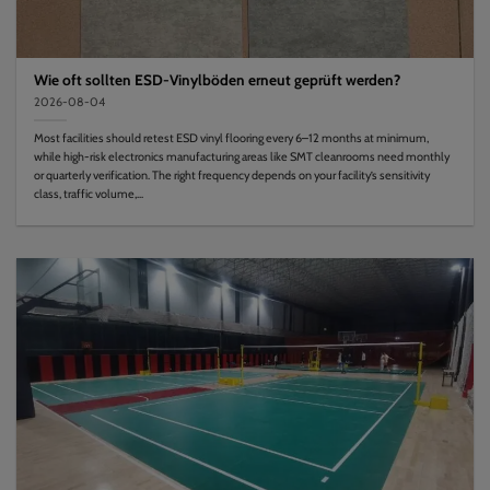
Wie oft sollten ESD-Vinylböden erneut geprüft werden?
2026-08-04
Most facilities should retest ESD vinyl flooring every 6–12 months at minimum,
while high-risk electronics manufacturing areas like SMT cleanrooms need monthly
or quarterly verification. The right frequency depends on your facility’s sensitivity
class, traffic volume,...