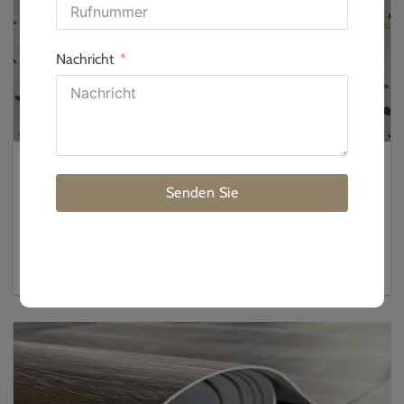
Nachricht
What’s the Real Difference Between Homogeneous Vinyl Sheet
and Conductive Vinyl Sheet
Senden Sie
2026-08-06
Homogeneous vinyl sheet is a single-layer, wear-through-uniform flooring built for
durability and hygiene. Conductive vinyl sheet is an engineered ESD flooring with a
carbon-based conductive network that safely drains static electricity to ground. I get
this...