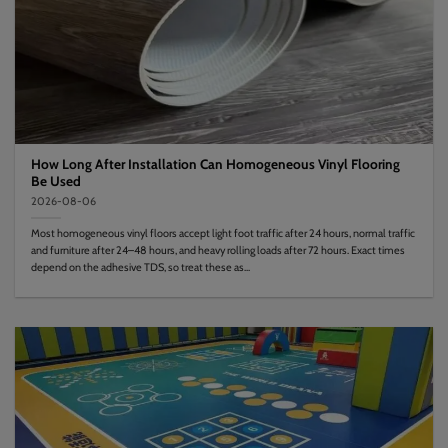
How Long After Installation Can Homogeneous Vinyl Flooring
Be Used
2026-08-06
Most homogeneous vinyl floors accept light foot traffic after 24 hours, normal traffic
and furniture after 24–48 hours, and heavy rolling loads after 72 hours. Exact times
depend on the adhesive TDS, so treat these as...