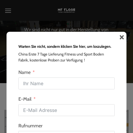
Zum
Inhalt
MF FLOOR BLOG
springen
Wir sind nicht nur gut in der Herstellung von
×
Gummimatten, sondern unsere Blogbeiträge sind auch
auf einem hohen Niveau, es gibt Beiträge, die man nicht
Warten Sie nicht, sondern klicken Sie hier, um loszulegen.
verpassen sollte.
China Erste 7 Tage Lieferung Fitness und Sport Boden
Fabrik, kostenlose Proben zur Verfügung！
Startseite
"
Blog
Name
E-Mail
Rufnummer