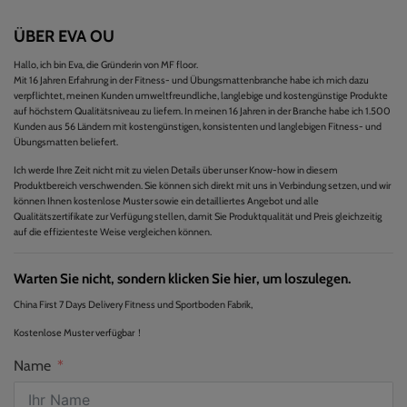
ÜBER EVA OU
Hallo, ich bin Eva, die Gründerin von MF floor.
Mit 16 Jahren Erfahrung in der Fitness- und Übungsmattenbranche habe ich mich dazu
verpflichtet, meinen Kunden umweltfreundliche, langlebige und kostengünstige Produkte
auf höchstem Qualitätsniveau zu liefern. In meinen 16 Jahren in der Branche habe ich 1.500
Kunden aus 56 Ländern mit kostengünstigen, konsistenten und langlebigen Fitness- und
Übungsmatten beliefert.
Ich werde Ihre Zeit nicht mit zu vielen Details über unser Know-how in diesem
Produktbereich verschwenden. Sie können sich direkt mit uns in Verbindung setzen, und wir
können Ihnen kostenlose Muster sowie ein detailliertes Angebot und alle
Qualitätszertifikate zur Verfügung stellen, damit Sie Produktqualität und Preis gleichzeitig
auf die effizienteste Weise vergleichen können.
Warten Sie nicht, sondern klicken Sie hier, um loszulegen.
China First 7 Days Delivery Fitness und Sportboden Fabrik,
Kostenlose Muster verfügbar！
Name