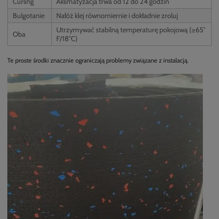
Curling
Aklimatyzacja trwa od 12 do 24 godzin
Bulgotanie
Nałóż klej równomiernie i dokładnie zroluj
Utrzymywać stabilną temperaturę pokojową (≥65°
Oba
F/18°C)
Te proste środki znacznie ograniczają problemy związane z instalacją.