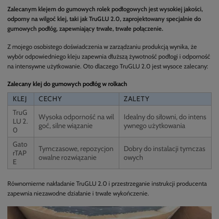
Zalecanym klejem do gumowych rolek podłogowych jest wysokiej jakości,
odporny na wilgoć klej, taki jak TruGLU 2.0, zaprojektowany specjalnie do
gumowych podłóg, zapewniający trwałe, trwałe połączenie.
Z mojego osobistego doświadczenia w zarządzaniu produkcją wynika, że
wybór odpowiedniego kleju zapewnia dłuższą żywotność podłogi i odporność
na intensywne użytkowanie. Oto dlaczego TruGLU 2.0 jest wysoce zalecany:
Zalecany klej do gumowych podłóg w rolkach
KLEJ
CECHY
ZALETY
TruG
Wysoka odporność na wil
Idealny do siłowni, do intens
LU 2.
goć, silne wiązanie
ywnego użytkowania
0
Gato
Tymczasowe, repozycjon
Dobry do instalacji tymczas
rTAP
owalne rozwiązanie
owych
E
Równomierne nakładanie TruGLU 2.0 i przestrzeganie instrukcji producenta
zapewnia niezawodne działanie i trwałe wykończenie.