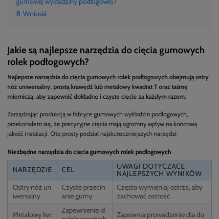
gumowej wykładziny podłogowej?
8
Wnioski
Jakie są najlepsze narzędzia do cięcia gumowych
rolek podłogowych?
Najlepsze narzędzia do cięcia gumowych rolek podłogowych obejmują ostry
nóż uniwersalny, prostą krawędź lub metalowy kwadrat T oraz taśmę
mierniczą, aby zapewnić dokładne i czyste cięcie za każdym razem.
Zarządzając produkcją w fabryce gumowych wykładzin podłogowych,
przekonałem się, że precyzyjne cięcia mają ogromny wpływ na końcową
jakość instalacji. Oto prosty podział najskuteczniejszych narzędzi:
Niezbędne narzędzia do cięcia gumowych rolek podłogowych
UWAGI DOTYCZĄCE
NARZĘDZIE
CEL
NAJLEPSZYCH WYNIKÓW
Ostry nóż un
Czyste przecin
Często wymieniaj ostrza, aby
iwersalny
anie gumy
zachować ostrość.
Zapewnienie id
Metalowy kw
Zapewnia prowadzenie dla do