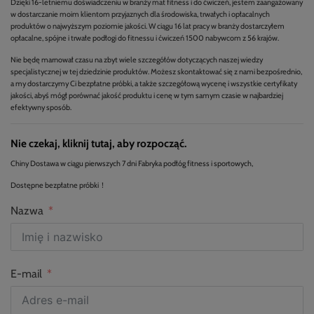
Dzięki 16-letniemu doświadczeniu w branży mat fitness i do ćwiczeń, jestem zaangażowany
w dostarczanie moim klientom przyjaznych dla środowiska, trwałych i opłacalnych
produktów o najwyższym poziomie jakości. W ciągu 16 lat pracy w branży dostarczyłem
opłacalne, spójne i trwałe podłogi do fitnessu i ćwiczeń 1500 nabywcom z 56 krajów.
Nie będę marnował czasu na zbyt wiele szczegółów dotyczących naszej wiedzy
specjalistycznej w tej dziedzinie produktów. Możesz skontaktować się z nami bezpośrednio,
a my dostarczymy Ci bezpłatne próbki, a także szczegółową wycenę i wszystkie certyfikaty
jakości, abyś mógł porównać jakość produktu i cenę w tym samym czasie w najbardziej
efektywny sposób.
Nie czekaj, kliknij tutaj, aby rozpocząć.
Chiny Dostawa w ciągu pierwszych 7 dni Fabryka podłóg fitness i sportowych,
Dostępne bezpłatne próbki！
Nazwa
E-mail