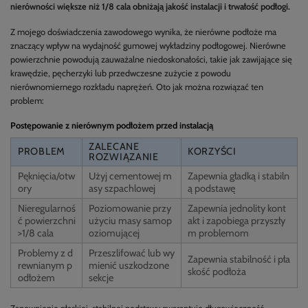
nierówności większe niż 1/8 cala obniżają jakość instalacji i trwałość podłogi.
Z mojego doświadczenia zawodowego wynika, że nierówne podłoże ma
znaczący wpływ na wydajność gumowej wykładziny podłogowej. Nierówne
powierzchnie powodują zauważalne niedoskonałości, takie jak zawijające się
krawędzie, pęcherzyki lub przedwczesne zużycie z powodu
nierównomiernego rozkładu naprężeń. Oto jak można rozwiązać ten
problem:
Postępowanie z nierównym podłożem przed instalacją
ZALECANE
PROBLEM
KORZYŚCI
ROZWIĄZANIE
Pęknięcia/otw
Użyj cementowej m
Zapewnia gładką i stabiln
ory
asy szpachlowej
ą podstawę
Nieregularnoś
Poziomowanie przy
Zapewnia jednolity kont
ć powierzchni
użyciu masy samop
akt i zapobiega przyszły
>1/8 cala
oziomującej
m problemom
Problemy z d
Przeszlifować lub wy
Zapewnia stabilność i pła
rewnianym p
mienić uszkodzone
skość podłoża
odłożem
sekcje