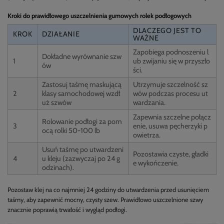
Kroki do prawidłowego uszczelnienia gumowych rolek podłogowych
DLACZEGO JEST TO
KROK
DZIAŁANIE
WAŻNE
Zapobiega podnoszeniu l
Dokładne wyrównanie szw
1
ub zwijaniu się w przyszło
ów
ści.
Zastosuj taśmę maskującą
Utrzymuje szczelność sz
2
klasy samochodowej wzdł
wów podczas procesu ut
uż szwów
wardzania.
Zapewnia szczelne połącz
Rolowanie podłogi za pom
3
enie, usuwa pęcherzyki p
ocą rolki 50-100 lb
owietrza.
Usuń taśmę po utwardzeni
Pozostawia czyste, gładki
4
u kleju (zazwyczaj po 24 g
e wykończenie.
odzinach).
Pozostaw klej na co najmniej 24 godziny do utwardzenia przed usunięciem
taśmy, aby zapewnić mocny, czysty szew. Prawidłowo uszczelnione szwy
znacznie poprawią trwałość i wygląd podłogi.