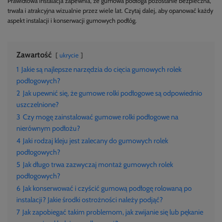
Prawidłowa instalacja zapewnia, że gumowa podłoga pozostanie bezpieczna,
trwała i atrakcyjna wizualnie przez wiele lat. Czytaj dalej, aby opanować każdy
aspekt instalacji i konserwacji gumowych podłóg.
Zawartość
ukrycie
1
Jakie są najlepsze narzędzia do cięcia gumowych rolek
podłogowych?
2
Jak upewnić się, że gumowe rolki podłogowe są odpowiednio
uszczelnione?
3
Czy mogę zainstalować gumowe rolki podłogowe na
nierównym podłożu?
4
Jaki rodzaj kleju jest zalecany do gumowych rolek
podłogowych?
5
Jak długo trwa zazwyczaj montaż gumowych rolek
podłogowych?
6
Jak konserwować i czyścić gumową podłogę rolowaną po
instalacji? Jakie środki ostrożności należy podjąć?
7
Jak zapobiegać takim problemom, jak zwijanie się lub pękanie