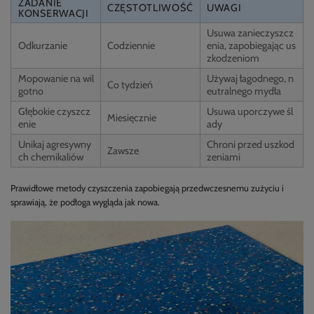
ZADANIE
CZĘSTOTLIWOŚĆ
UWAGI
KONSERWACJI
Usuwa zanieczyszcz
Odkurzanie
Codziennie
enia, zapobiegając us
zkodzeniom
Mopowanie na wil
Używaj łagodnego, n
Co tydzień
gotno
eutralnego mydła
Głębokie czyszcz
Usuwa uporczywe śl
Miesięcznie
enie
ady
Unikaj agresywny
Chroni przed uszkod
Zawsze
ch chemikaliów
zeniami
Prawidłowe metody czyszczenia zapobiegają przedwczesnemu zużyciu i
sprawiają, że podłoga wygląda jak nowa.