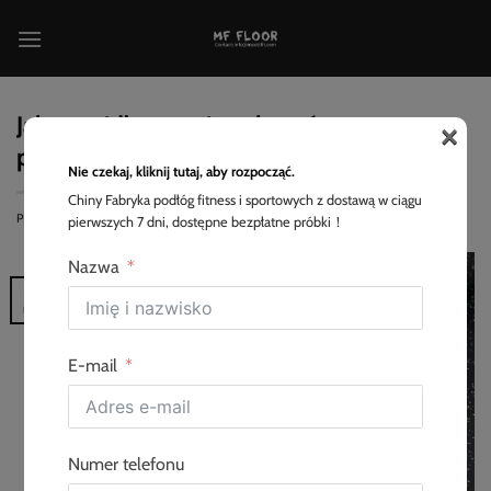
Przewiń
do
zawartości
×
Jak prawidłowo zainstalować gumową
podłogę rolowaną?
Nie czekaj, kliknij tutaj, aby rozpocząć.
Chiny Fabryka podłóg fitness i sportowych z dostawą w ciągu
POSTED ON
2025-05-06
<SPAN CLASS="BY
EVA
pierwszych 7 dni, dostępne bezpłatne próbki！
Nazwa
06
maj
E-mail
Numer telefonu