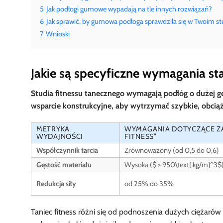
5
Jak podłogi gumowe wypadają na tle innych rozwiązań?
6
Jak sprawić, by gumowa podłoga sprawdziła się w Twoim st
7
Wnioski
Jakie są specyficzne wymagania st
Studia fitnessu tanecznego wymagają podłóg o dużej gę
wsparcie konstrukcyjne, aby wytrzymać szybkie, obci
METRYKA
WYMAGANIA DOTYCZĄCE ZA
WYDAJNOŚCI
FITNESS”
Współczynnik tarcia
Zrównoważony (od 0,5 do 0,6)
Gęstość materiału
Wysoka ($ > 950\text{ kg/m}^3$
Redukcja siły
od 25% do 35%
Taniec fitness różni się od podnoszenia dużych ciężarów