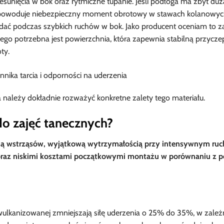
rzesunięcia w bok oraz rytmiczne tupanie. Jeśli podłoga ma zbyt duż
co powoduje niebezpieczny moment obrotowy w stawach kolanowyc
 upadać podczas szybkich ruchów w bok. Jako producent oceniam to
ego potrzebna jest powierzchnia, która zapewnia stabilną przycz
ty.
należy dokładnie rozważyć konkretne zalety tego materiału.
do zajęć tanecznych?
ją wstrząsów, wyjątkową wytrzymałością przy intensywnym ruc
 oraz niskimi kosztami początkowymi montażu w porównaniu z 
wulkanizowanej zmniejszają siłę uderzenia o 25% do 35%, w zależ