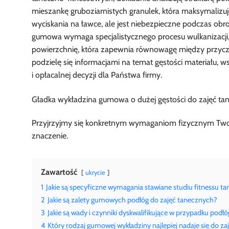
mieszankę gruboziarnistych granulek, która maksymalizu
wyciskania na ławce, ale jest niebezpieczne podczas ob
gumowa wymaga specjalistycznego procesu wulkanizacji, k
powierzchnię, która zapewnia równowagę między przyc
podzielę się informacjami na temat gęstości materiału, 
i opłacalnej decyzji dla Państwa firmy.
Przyjrzyjmy się konkretnym wymaganiom fizycznym Twoj
znaczenie.
Zawartość
ukrycie
1
Jakie są specyficzne wymagania stawiane studiu fitnessu t
2
Jakie są zalety gumowych podłóg do zajęć tanecznych?
3
Jakie są wady i czynniki dyskwalifikujące w przypadku po
4
Który rodzaj gumowej wykładziny najlepiej nadaje się do z