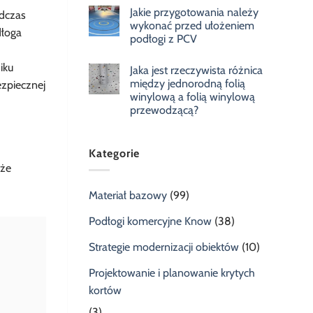
Jakie przygotowania należy
odczas
wykonać przed ułożeniem
dłoga
podłogi z PCV
iku
Jaka jest rzeczywista różnica
między jednorodną folią
ezpiecznej
winylową a folią winylową
przewodzącą?
Kategorie
uże
Materiał bazowy
(99)
Podłogi komercyjne Know
(38)
Strategie modernizacji obiektów
(10)
Projektowanie i planowanie krytych
kortów
(3)