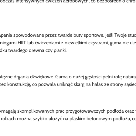
 podczas intensywnych ćwiczeń aerobowych, co bezpośrednio chron
pania spowodowane przez twarde buty sportowe. Jeśli Twoje studi
reningami HIIT lub ćwiczeniami z niewielkimi ciężarami, guma nie ul
dku twardego drewna czy pianki.
ężne drgania dźwiękowe. Guma o dużej gęstości pełni rolę natura
ez konstrukcję, co pozwala uniknąć skarg na hałas ze strony sąsied
wymagają skomplikowanych prac przygotowawczych podłoża oraz w
 rolkach można szybko ułożyć na płaskim betonowym podłożu, c