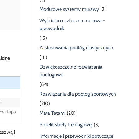
Modułowe systemy murawy
(2)
Wyściełana sztuczna murawa -
przewodnik
(15)
Zastosowania podłóg elastycznych
(111)
lidne
Dźwiękoszczelne rozwiązania
podłogowe
(84)
Rozwiązania dla podłóg sportowych
i
(210)
w i tupa
Mata Tatami
(20)
Projekt strefy treningowej
(3)
eszwą i
Informacje i przewodniki dotyczące