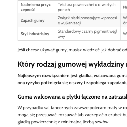
Nadmierna przyc
Tekstura powierzchni o otwartych
Na
zepność
porach
Związki siarki powstające w procesi
Wy
Zapach gumy
e wulkanizacji
ór
Standardowy czarny pigment węgl
Styl industrialny
Wy
owy
Jeśli chcesz używać gumy, musisz wiedzieć, jak dobrać od
Który rodzaj gumowej wykładziny n
Najlepszym rozwiązaniem jest gładka, walcowana guma
ona ryzyko potknięcia się o szwy i zapobiega zapadaniu
Guma walcowana a płytki łączone na zatrzas
W przypadku sal tanecznych zawsze polecam maty w rolka
mogą się przesuwać, rozsuwać lub zaczepiać o czubek b
gładką powierzchnię z minimalną liczbą szwów.