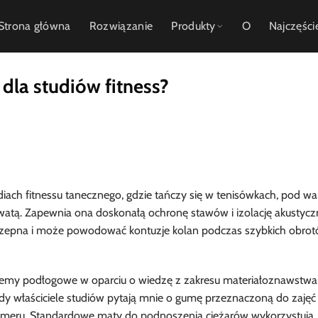
Strona główna
Rozwiązanie
Produkty
O
Najczęści
dla studiów fitness?
ach fitnessu tanecznego, gdzie tańczy się w tenisówkach, pod wa
watą. Zapewnia ona doskonałą ochronę stawów i izolację akustyczn
czepna i może powodować kontuzje kolan podczas szybkich obro
ystemy podłogowe w oparciu o wiedzę z zakresu materiałoznawstwa
dy właściciele studiów pytają mnie o gumę przeznaczoną do zajęć
olimeru. Standardowe maty do podnoszenia ciężarów wykorzystują