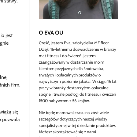
i stawy,
O EVA OU
o jest
egnie
Cześć, jestem Eva, założycielka MF floor.
Dzięki 16-letniemu doświadczeniu w branży
mat fitness i do ćwiczeń, jestem
zaangażowany w dostarczanie moim
klientom przyjaznych dla środowiska,
trwałych i opłacalnych produktów o
lnej
najwyższym poziomie jakości. W ciągu 16 lat
nich firm.
pracy w branży dostarczyłem opłacalne,
spójne i trwałe podłogi do fitnessu i ćwiczeń
1500 nabywcom z 56 krajów.
iążą się
Nie będę marnował czasu na zbyt wiele
szczegółów dotyczących naszej wiedzy
o pozwala
specjalistycznej w tej dziedzinie produktów.
Możesz skontaktować się z nami