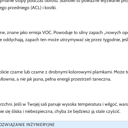
rzymanie stopy podczas obrotu. Stanowi to poważne wyzwanie pro
o przedniego (ACL) i kostki.
ne, znane jako emisja VOC. Powoduje to silny zapach „nowych op
e oddychają, zapach ten może utrzymywać się przez tygodnie, jeśl
licie czarne lub czarne z drobnymi kolorowymi plamkami. Może to
ownia, a nie jak jasna, pełna energii przestrzeń taneczna.
chni. Jeśli w Twojej sali panuje wysoka temperatura i wilgoć, war
 się śliska i niebezpieczna, chyba że będziesz ją stale czyścić.
OZWIĄZANIE INŻYNIERYJNE