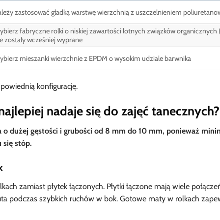
leży zastosować gładką warstwę wierzchnią z uszczelnieniem poliuretan
bierz fabryczne rolki o niskiej zawartości lotnych związków organicznych 
e zostały wcześniej wyprane
bierz mieszanki wierzchnie z EPDM o wysokim udziale barwnika
powiednią konfigurację.
ajlepiej nadaje się do zajęć tanecznych?
 o dużej gęstości i grubości od 8 mm do 10 mm, ponieważ minim
 się stóp.
k
ch zamiast płytek łączonych. Płytki łączone mają wiele połączeń
uta podczas szybkich ruchów w bok. Gotowe maty w rolkach zape