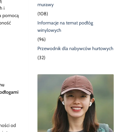
ą
murawy
h i
(108)
 za pomocą
Informacje na temat podłóg
epność
winylowych
(96)
Przewodnik dla nabywców hurtowych
(32)
hu
podłogami
ności od