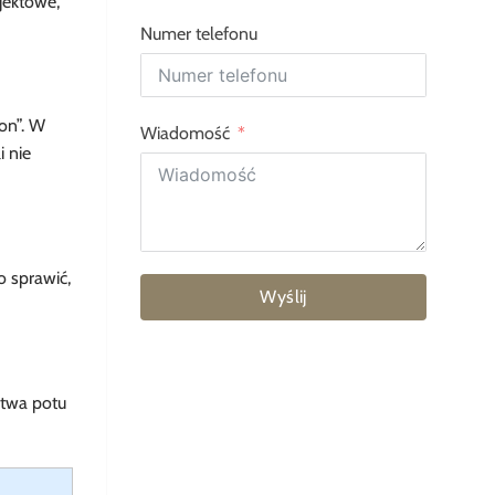
jektowe,
Numer telefonu
on”. W
Wiadomość
i nie
 sprawić,
Wyślij
stwa potu