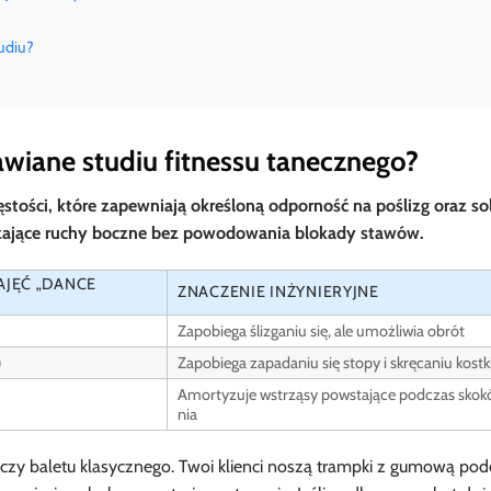
udiu?
awiane studiu fitnessu tanecznego?
stości, które zapewniają określoną odporność na poślizg oraz so
ążające ruchy boczne bez powodowania blokady stawów.
JĘĆ „DANCE
ZNACZENIE INŻYNIERYJNE
Zapobiega ślizganiu się, ale umożliwia obrót
)
Zapobiega zapadaniu się stopy i skręcaniu kostk
Amortyzuje wstrząsy powstające podczas skokó
nia
 czy baletu klasycznego. Twoi klienci noszą trampki z gumową pod