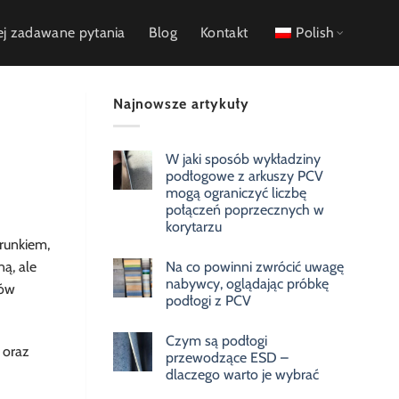
ej zadawane pytania
Blog
Kontakt
Polish
Najnowsze artykuły
W jaki sposób wykładziny
podłogowe z arkuszy PCV
mogą ograniczyć liczbę
połączeń poprzecznych w
korytarzu
runkiem,
Na co powinni zwrócić uwagę
ą, ale
nabywcy, oglądając próbkę
tów
podłogi z PCV
Czym są podłogi
 oraz
przewodzące ESD –
dlaczego warto je wybrać