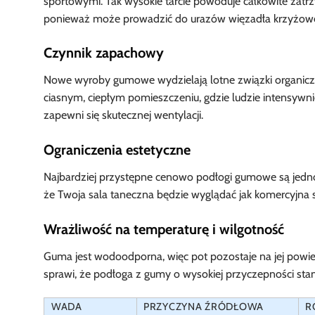
sportowymi. Tak wysokie tarcie powoduje całkowite zat
ponieważ może prowadzić do urazów więzadła krzyżoweg
Czynnik zapachowy
Nowe wyroby gumowe wydzielają lotne związki organicz
ciasnym, ciepłym pomieszczeniu, gdzie ludzie intensywni
zapewni się skutecznej wentylacji.
Ograniczenia estetyczne
Najbardziej przystępne cenowo podłogi gumowe są jedno
że Twoja sala taneczna będzie wyglądać jak komercyjna sił
Wrażliwość na temperaturę i wilgotność
Guma jest wodoodporna, więc pot pozostaje na jej powierz
sprawi, że podłoga z gumy o wysokiej przyczepności stanie
WADA
PRZYCZYNA ŹRÓDŁOWA
R