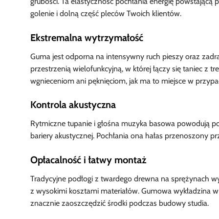
grubości. Ta elastyczność pochłania energię powstającą
golenie i dolną część pleców Twoich klientów.
Ekstremalna wytrzymałość
Guma jest odporna na intensywny ruch pieszy oraz zadra
przestrzenią wielofunkcyjną, w której łączy się taniec z t
wgnieceniom ani pęknięciom, jak ma to miejsce w przypa
Kontrola akustyczna
Rytmiczne tupanie i głośna muzyka basowa powodują pot
bariery akustycznej. Pochłania ona hałas przenoszony prz
Opłacalność i łatwy montaż
Tradycyjne podłogi z twardego drewna na sprężynach 
z wysokimi kosztami materiałów. Gumowa wykładzina w
znacznie zaoszczędzić środki podczas budowy studia.