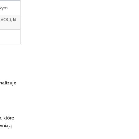
owym
(VOC), kt
alizuje
, które
wniają