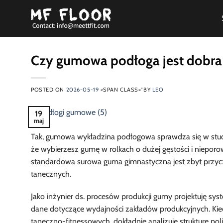
Przewiń
do
zawartości
Czy gumowa podłoga jest dobra 
POSTED ON
2026-05-19
<SPAN CLASS="BY
LEO
19
maj
Tak, gumowa wykładzina podłogowa sprawdza się w studi
że wybierzesz gumę w rolkach o dużej gęstości i nieporo
standardowa surowa guma gimnastyczna jest zbyt przy
tanecznych.
Jako inżynier ds. procesów produkcji gumy projektuję s
dane dotyczące wydajności zakładów produkcyjnych. Kie
taneczno-fitnessowych, dokładnie analizuję strukturę p