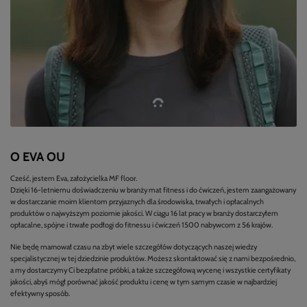
O EVA OU
Cześć, jestem Eva, założycielka MF floor.
Dzięki 16-letniemu doświadczeniu w branży mat fitness i do ćwiczeń, jestem zaangażowany
w dostarczanie moim klientom przyjaznych dla środowiska, trwałych i opłacalnych
produktów o najwyższym poziomie jakości. W ciągu 16 lat pracy w branży dostarczyłem
opłacalne, spójne i trwałe podłogi do fitnessu i ćwiczeń 1500 nabywcom z 56 krajów.
Nie będę marnował czasu na zbyt wiele szczegółów dotyczących naszej wiedzy
specjalistycznej w tej dziedzinie produktów. Możesz skontaktować się z nami bezpośrednio,
a my dostarczymy Ci bezpłatne próbki, a także szczegółową wycenę i wszystkie certyfikaty
jakości, abyś mógł porównać jakość produktu i cenę w tym samym czasie w najbardziej
efektywny sposób.