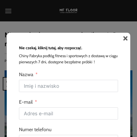
Przewiń
do
zawartości
×
Niestandardowa murawa do siłowni: Co
należy wiedzieć?
Nie czekaj, kliknij tutaj, aby rozpocząć.
Chiny Fabryka podłóg fitness i sportowych z dostawą w ciągu
POSTED ON
2025-06-04
<SPAN CLASS="BY
EVA
pierwszych 7 dni, dostępne bezpłatne próbki！
Nazwa
04
cze
E-mail
Numer telefonu