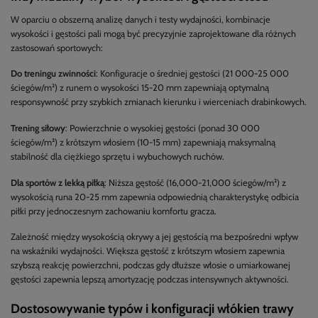
W oparciu o obszerną analizę danych i testy wydajności, kombinacje
wysokości i gęstości pali mogą być precyzyjnie zaprojektowane dla różnych
zastosowań sportowych:
Do treningu zwinności
: Konfiguracje o średniej gęstości (21 000-25 000
ściegów/m²) z runem o wysokości 15-20 mm zapewniają optymalną
responsywność przy szybkich zmianach kierunku i wierceniach drabinkowych.
Trening siłowy
: Powierzchnie o wysokiej gęstości (ponad 30 000
ściegów/m²) z krótszym włosiem (10-15 mm) zapewniają maksymalną
stabilność dla ciężkiego sprzętu i wybuchowych ruchów.
Dla sportów z lekką piłką
: Niższa gęstość (16,000-21,000 ściegów/m²) z
wysokością runa 20-25 mm zapewnia odpowiednią charakterystykę odbicia
piłki przy jednoczesnym zachowaniu komfortu gracza.
Zależność między wysokością okrywy a jej gęstością ma bezpośredni wpływ
na wskaźniki wydajności. Większa gęstość z krótszym włosiem zapewnia
szybszą reakcję powierzchni, podczas gdy dłuższe włosie o umiarkowanej
gęstości zapewnia lepszą amortyzację podczas intensywnych aktywności.
Dostosowywanie typów i konfiguracji włókien trawy