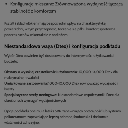
Konfiguracje mieszane: Zrównoważona wydajność łącząca
stabilność z komfortem
Kształt i skład włókien mają bezpośredni wpływ na charakterystykę
powierzchni, w tym przyczepność, toczenie się piłki i komfort sportowca
podczas ruchów w kontakcie z podłożem.
Niestandardowa waga (Dtex) i konfiguracja podkładu
Wybór Dtex powinien być dostosowany do intensywności użytkowania i
budżetu:
Obszary o wysokiej częstotliwości użytkowania
: 10,000-14,000 Dtex dla
maksymalnej trwałości
Umiarkowane zastosowania
7,000-10,000 Dtex równoważąc wydajność i
koszty
Specjalistyczne strefy treningowe
: Niestandardowe współczynniki Dtex dla
określonych wymagań wydajnościowych
Opcje podkładu obejmują lateks SBR zapewniający opłacalność lub systemy
poliuretanowe zapewniające lepszą ochronę środowiska i doskonałe
właściwości adhezyjne.