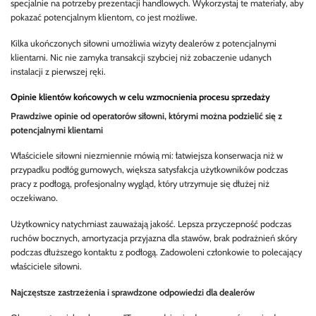
specjalnie na potrzeby prezentacji handlowych. Wykorzystaj te materiały, aby
pokazać potencjalnym klientom, co jest możliwe.
Kilka ukończonych siłowni umożliwia wizyty dealerów z potencjalnymi
klientami. Nic nie zamyka transakcji szybciej niż zobaczenie udanych
instalacji z pierwszej ręki.
Opinie klientów końcowych w celu wzmocnienia procesu sprzedaży
Prawdziwe opinie od operatorów siłowni, którymi można podzielić się z
potencjalnymi klientami
Właściciele siłowni niezmiennie mówią mi: łatwiejsza konserwacja niż w
przypadku podłóg gumowych, większa satysfakcja użytkowników podczas
pracy z podłogą, profesjonalny wygląd, który utrzymuje się dłużej niż
oczekiwano.
Użytkownicy natychmiast zauważają jakość. Lepsza przyczepność podczas
ruchów bocznych, amortyzacja przyjazna dla stawów, brak podrażnień skóry
podczas dłuższego kontaktu z podłogą. Zadowoleni członkowie to polecający
właściciele siłowni.
Najczęstsze zastrzeżenia i sprawdzone odpowiedzi dla dealerów