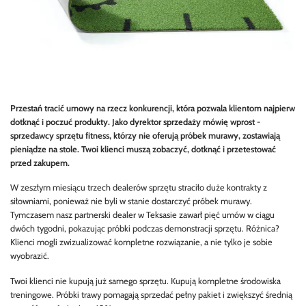
Przestań tracić umowy na rzecz konkurencji, która pozwala klientom najpierw
dotknąć i poczuć produkty. Jako dyrektor sprzedaży mówię wprost -
sprzedawcy sprzętu fitness, którzy nie oferują próbek murawy, zostawiają
pieniądze na stole. Twoi klienci muszą zobaczyć, dotknąć i przetestować
przed zakupem.
W zeszłym miesiącu trzech dealerów sprzętu straciło duże kontrakty z
siłowniami, ponieważ nie byli w stanie dostarczyć próbek murawy.
Tymczasem nasz partnerski dealer w Teksasie zawarł pięć umów w ciągu
dwóch tygodni, pokazując próbki podczas demonstracji sprzętu. Różnica?
Klienci mogli zwizualizować kompletne rozwiązanie, a nie tylko je sobie
wyobrazić.
Twoi klienci nie kupują już samego sprzętu. Kupują kompletne środowiska
treningowe. Próbki trawy pomagają sprzedać pełny pakiet i zwiększyć średnią