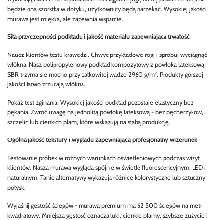
będzie ona szorstka w dotyku, użytkownicy będą narzekać. Wysokiej jakości
murawa jest miękka, ale zapewnia wsparcie.
Siła przyczepności podkładu i jakość materiału zapewniająca trwałość
Naucz klientów testu krawędzi. Chwyć przykładowe rogi i spróbuj wyciągnąć
włókna. Nasz polipropylenowy podkład kompozytowy z powłoką lateksową
SBR trzyma się mocno przy całkowitej wadze 2960 g/m². Produkty gorszej
jakości łatwo zrzucają włókna.
Pokaż test zginania. Wysokiej jakości podkład pozostaje elastyczny bez
pękania. Zwróć uwagę na jednolitą powłokę lateksową - bez pęcherzyków,
szczelin lub cienkich plam, które wskazują na słabą produkcję.
Ogólna jakość tekstury i wyglądu zapewniająca profesjonalny wizerunek
Testowanie próbek w różnych warunkach oświetleniowych podczas wizyt
klientów. Nasza murawa wygląda spójnie w świetle fluorescencyjnym, LED i
naturalnym. Tanie alternatywy wykazują różnice kolorystyczne lub sztuczny
połysk.
Wyjaśnij gęstość ściegów - murawa premium ma 62 500 ściegów na metr
kwadratowy. Mniejsza gęstość oznacza luki, cienkie plamy, szybsze zużycie i