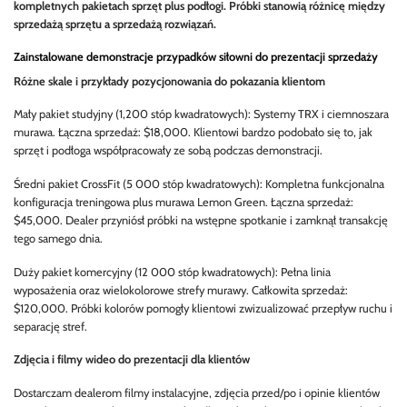
kompletnych pakietach sprzęt plus podłogi. Próbki stanowią różnicę między
sprzedażą sprzętu a sprzedażą rozwiązań.
Zainstalowane demonstracje przypadków siłowni do prezentacji sprzedaży
Różne skale i przykłady pozycjonowania do pokazania klientom
Mały pakiet studyjny (1,200 stóp kwadratowych): Systemy TRX i ciemnoszara
murawa. Łączna sprzedaż: $18,000. Klientowi bardzo podobało się to, jak
sprzęt i podłoga współpracowały ze sobą podczas demonstracji.
Średni pakiet CrossFit (5 000 stóp kwadratowych): Kompletna funkcjonalna
konfiguracja treningowa plus murawa Lemon Green. Łączna sprzedaż:
$45,000. Dealer przyniósł próbki na wstępne spotkanie i zamknął transakcję
tego samego dnia.
Duży pakiet komercyjny (12 000 stóp kwadratowych): Pełna linia
wyposażenia oraz wielokolorowe strefy murawy. Całkowita sprzedaż:
$120,000. Próbki kolorów pomogły klientowi zwizualizować przepływ ruchu i
separację stref.
Zdjęcia i filmy wideo do prezentacji dla klientów
Dostarczam dealerom filmy instalacyjne, zdjęcia przed/po i opinie klientów