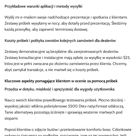
Przykładowe warunki aplikacji i metody wysyłki
Wyślij mi e-mailem swoje nadchodzące prezentacje i spotkania z klientami.
Zestawy próbek wysyłamy w nocy, aby dotarły przed prezentacją. Śledzimy
każdą przesyłkę, aby zapewnić terminową dostawę.
Koszty próbek i polityka zwrotów kolejnych zamówień dla dealerów
Zestawy demonstracyjne są bezpłatne dla zarejestrowanych dealerów.
Zestawy konsultacyjne i instalacyjne mają opłatę za wysyłkę w wysokości $25,
która jest w pełni zwracana po złożeniu zamówienia przez klienta. Chcemy,
abyś zamykał transakcje, a nie martwił się o koszty próbek.
Kluczowe aspekty pomagające klientom w ocenie za pomocą próbek
Przędza w dotyku, miękkość i sprężystość dla wygody użytkownika
Naucz swoich klientów prawidłowego testowania próbek. Mocno dociśnij -
wysokiej jakości włókna polietylenowe 5500 Dtex natychmiast odskoczą.
Tanie alternatywy pozostają ściśnięte i sprawiają wrażenie martwych pod
stopami.
Poproś klientów o zdjęcie butów i przetestowanie komfortu boso. Członkowie
wykonują ćwiczenia na podłodze, rozciąganie, jogę na tej powierzchni. Jeśli