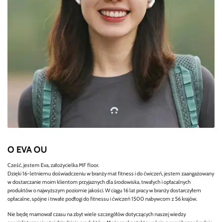
O EVA OU
Cześć, jestem Eva, założycielka MF floor.
Dzięki 16-letniemu doświadczeniu w branży mat fitness i do ćwiczeń, jestem zaangażowany
w dostarczanie moim klientom przyjaznych dla środowiska, trwałych i opłacalnych
produktów o najwyższym poziomie jakości. W ciągu 16 lat pracy w branży dostarczyłem
opłacalne, spójne i trwałe podłogi do fitnessu i ćwiczeń 1500 nabywcom z 56 krajów.
Nie będę marnował czasu na zbyt wiele szczegółów dotyczących naszej wiedzy