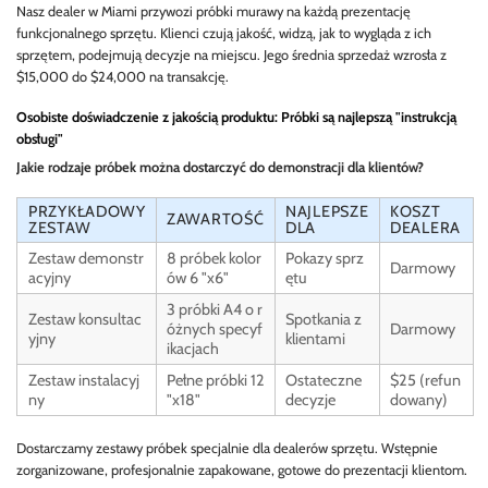
Nasz dealer w Miami przywozi próbki murawy na każdą prezentację
funkcjonalnego sprzętu. Klienci czują jakość, widzą, jak to wygląda z ich
sprzętem, podejmują decyzje na miejscu. Jego średnia sprzedaż wzrosła z
$15,000 do $24,000 na transakcję.
Osobiste doświadczenie z jakością produktu: Próbki są najlepszą "instrukcją
obsługi"
Jakie rodzaje próbek można dostarczyć do demonstracji dla klientów?
PRZYKŁADOWY
NAJLEPSZE
KOSZT
ZAWARTOŚĆ
ZESTAW
DLA
DEALERA
Zestaw demonstr
8 próbek kolor
Pokazy sprz
Darmowy
acyjny
ów 6 "x6"
ętu
3 próbki A4 o r
Zestaw konsultac
Spotkania z
óżnych specyf
Darmowy
yjny
klientami
ikacjach
Zestaw instalacyj
Pełne próbki 12
Ostateczne
$25 (refun
ny
"x18"
decyzje
dowany)
Dostarczamy zestawy próbek specjalnie dla dealerów sprzętu. Wstępnie
zorganizowane, profesjonalnie zapakowane, gotowe do prezentacji klientom.