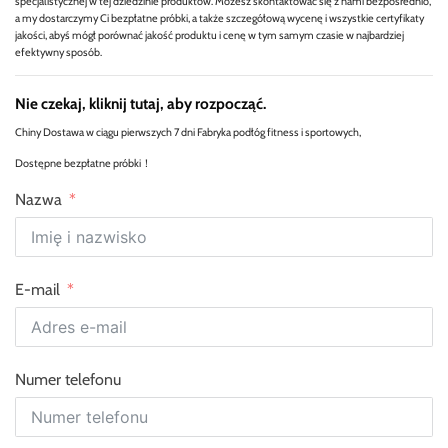
specjalistycznej w tej dziedzinie produktów. Możesz skontaktować się z nami bezpośrednio,
a my dostarczymy Ci bezpłatne próbki, a także szczegółową wycenę i wszystkie certyfikaty
jakości, abyś mógł porównać jakość produktu i cenę w tym samym czasie w najbardziej
efektywny sposób.
Nie czekaj, kliknij tutaj, aby rozpocząć.
Chiny Dostawa w ciągu pierwszych 7 dni Fabryka podłóg fitness i sportowych,
Dostępne bezpłatne próbki！
Nazwa
E-mail
Numer telefonu