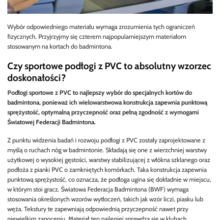
Wybór odpowiedniego materiału wymaga zrozumienia tych ograniczeń
fizycznych. Przyjrzyjmy się czterem najpopularniejszym materiałom
stosowanym na kortach do badmintona.
Czy sportowe podłogi z PVC to absolutny wzorzec
doskonałości?
Podłogi sportowe z PVC to najlepszy wybór do specjalnych kortów do
badmintona, ponieważ ich wielowarstwowa konstrukcja zapewnia punktową
sprężystość, optymalną przyczepność oraz pełną zgodność z wymogami
Światowej Federacji Badmintona.
Z punktu widzenia badań i rozwoju podłogi z PVC zostały zaprojektowane z
myślą o ruchach nóg w badmintonie. Składają się one z wierzchniej warstwy
użytkowej o wysokiej gęstości, warstwy stabilizującej z włókna szklanego oraz
podłoża z pianki PVC o zamkniętych komórkach. Taka konstrukcja zapewnia
punktową sprężystość, co oznacza, że podłoga ugina się dokładnie w miejscu,
w którym stoi gracz. Światowa Federacja Badmintona (BWF) wymaga
stosowania określonych wzorów wytłoczeń, takich jak wzór liczi, piasku lub
węża. Tekstury te zapewniają odpowiednią przyczepność nawet przy
niewielkim zapoceniu. Materiał ten najlepiej sprawdza się w klubach