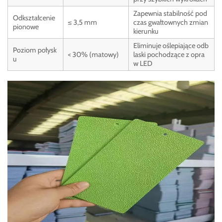
Zapewnia stabilność pod
Odkształcenie
≤ 3,5 mm
czas gwałtownych zmian
pionowe
kierunku
Eliminuje oślepiające odb
Poziom połysk
< 30% (matowy)
laski pochodzące z opra
u
w LED