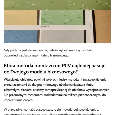
Gdy podłoże jest równe i suche, należy wybrać metodę montażu
odpowiednią dla danego modelu biznesowego.
Która metoda montażu rur PCV najlepiej pasuje
do Twojego modelu biznesowego?
Właściciele obiektów powinni wybrać między metodami trwałego klejenia
przeznaczonymi do długoterminowego użytkowania przez kluby,
półtrwałymi siatkami z taśmy samoprzylepnej do obiektów wynajmowanych
lub przenośnymi systemami rozkładanymi na rolkach przeznaczonymi do
imprez turniejowych.
W przypadku montażu stałego stosuje się metodę pełnego klejenia z
zgrzewanymi na gorąco szwami. W ten sposób powstaje wodoodporna,