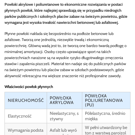
Powłoki akrylowe i poliuretanowe to ekonomiczne rozwiązania w postaci
płynnych powłok, które najlepiej sprawdzają się w przypadku niedrogich
parków publicznych i szkolnych placów zabaw na świeżym powietrzu, gdzie
wymagana jest wysoka trwałość nawierzchni betonowej lub asfaltowej.
Płynne powłoki nakłada się bezpośrednio na podłoże betonowe lub
asfaltowe. Tworzą one jednolitą, niezwykle trwałą i ekonomiczną
powierzchnię. Główną wadą jest to, że tworzą one bardzo twardą podłogę o
minimalnej amortyzacji. Osoby często uprawiające sport na takich
powierzchniach narażone są na wysokie ryzyko długotrwałego zmęczenia
stawów i zapalenia piszczeli. Materiał ten nadaje się do publicznych parków
na świeżym powietrzu lub placów zabaw w szkołach podstawowych, gdzie
aktywność rekreacyjna ma większe znaczenie niż profesjonalne zawody.
Właściwości powłok płynnych
POWŁOKA
POWŁOKA
NIERUCHOMOŚĆ
POLIURETANOWA
AKRYLOWA
(PU)
Nieelastyczny, s
Półelastyczna, średnio
Elastyczność
ztywny
miękka
W pełni utwardzony be
Wymagania podsta
Asfalt lub wyró
ton z warstwą paroizol