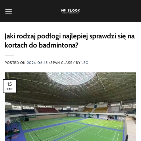
Przewiń
do
zawartości
Jaki rodzaj podłogi najlepiej sprawdzi się na
kortach do badmintona?
POSTED ON
2026-06-15
<SPAN CLASS="BY
LEO
15
cze