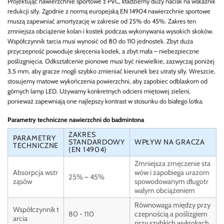
Projektując nawierzchnie sportowe z PVC, kładziemy duży nacisk na wskaźnik
redukcji siły. Zgodnie z normą europejską EN 14904 nawierzchnie sportowe
muszą zapewniać amortyzację w zakresie od 25% do 45%. Zakres ten
zmniejsza obciążenie kolan i kostek podczas wykonywania wysokich skoków.
Współczynnik tarcia musi wynosić od 80 do 110 jednostek. Zbyt duża
przyczepność powoduje skręcenia kostek, a zbyt mała – niebezpieczne
poślizgnięcia. Odkształcenie pionowe musi być niewielkie, zazwyczaj poniżej
3,5 mm, aby gracze mogli szybko zmieniać kierunek bez utraty siły. Wreszcie,
stosujemy matowe wykończenia powierzchni, aby zapobiec odblaskom od
górnych lamp LED. Używamy konkretnych odcieni miętowej zieleni,
ponieważ zapewniają one najlepszy kontrast w stosunku do białego lotka.
Parametry techniczne nawierzchni do badmintona
ZAKRES
PARAMETRY
STANDARDOWY
WPŁYW NA GRACZA
TECHNICZNE
(EN 14904)
Zmniejsza zmęczenie sta
Absorpcja wstr
wów i zapobiega urazom
25% – 45%
ząsów
spowodowanym długotr
wałym obciążeniem
Równowaga między przy
Współczynnik t
80 - 110
czepnością a poślizgiem
arcia
przy szybkich wykrokach