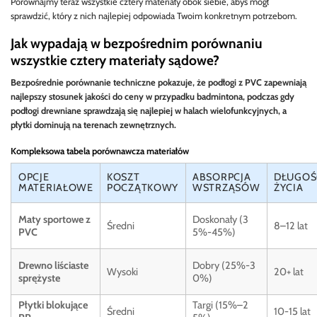
Porównajmy teraz wszystkie cztery materiały obok siebie, abyś mógł
sprawdzić, który z nich najlepiej odpowiada Twoim konkretnym potrzebom.
Jak wypadają w bezpośrednim porównaniu
wszystkie cztery materiały sądowe?
Bezpośrednie porównanie techniczne pokazuje, że podłogi z PVC zapewniają
najlepszy stosunek jakości do ceny w przypadku badmintona, podczas gdy
podłogi drewniane sprawdzają się najlepiej w halach wielofunkcyjnych, a
płytki dominują na terenach zewnętrznych.
Kompleksowa tabela porównawcza materiałów
OPCJE
KOSZT
ABSORPCJA
DŁUGOŚ
MATERIAŁOWE
POCZĄTKOWY
WSTRZĄSÓW
ŻYCIA
Maty sportowe z
Doskonały (3
Średni
8–12 lat
PVC
5%-45%)
Drewno liściaste
Dobry (25%-3
Wysoki
20+ lat
sprężyste
0%)
Płytki blokujące
Targi (15%–2
Średni
10-15 lat