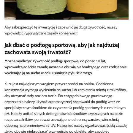
Aby zabezpieczyć tę inwestycję i zapewnić jej długą żywotność, należy
wprowadzić rygorystyczne zasady konserwacji.
Jak dbać o podłogę sportową, aby jak najdłużej
zachowała swoją trwałość?
Można wydłużyć żywotność podłogi sportowej do ponad 10 lat,
wprowadzając ścisłą zasadę noszenia obuwia niebrudzącego oraz codziennie
wycierając ją na sucho w celu usunięcia pyłu ściernego.
Kurz jest największym wrogiem przyczepności na boisku. Codzienna
konserwacja wymaga wycierania na sucho lub zamiatania miotłą z mikrofibry,
aby utrzymać stały poziom tarcia. Do cotygodniowego gruntownego
czyszczenia należy używać automatycznej szorowarki do podłóg wraz ze
specjalistycznym środkiem do czyszczenia podłóg sportowych o neutralnym
pH. Należy unikać silnych detergentów lub środków czyszczących na bazie
rozpuszczalników, ponieważ usuwają one ochronną warstwę wierzchnią
odporną na promieniowanie UV. Na koniec należy egzekwować ścisłą zasadę
„tylko obuwie niebrudzące” przy wejściu do obiektu, aby zapobiec