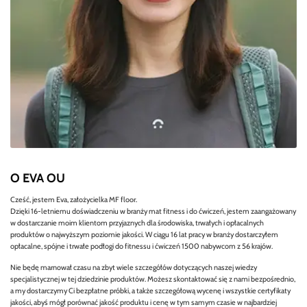
O EVA OU
Cześć, jestem Eva, założycielka MF floor.
Dzięki 16-letniemu doświadczeniu w branży mat fitness i do ćwiczeń, jestem zaangażowany
w dostarczanie moim klientom przyjaznych dla środowiska, trwałych i opłacalnych
produktów o najwyższym poziomie jakości. W ciągu 16 lat pracy w branży dostarczyłem
opłacalne, spójne i trwałe podłogi do fitnessu i ćwiczeń 1500 nabywcom z 56 krajów.
Nie będę marnował czasu na zbyt wiele szczegółów dotyczących naszej wiedzy
specjalistycznej w tej dziedzinie produktów. Możesz skontaktować się z nami bezpośrednio,
a my dostarczymy Ci bezpłatne próbki, a także szczegółową wycenę i wszystkie certyfikaty
jakości, abyś mógł porównać jakość produktu i cenę w tym samym czasie w najbardziej