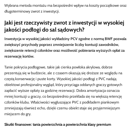
Wybrana metoda montażu ma bezpośredni wpływ na koszty początkowe oraz
długoterminowy zwrot z inwestycji.
Jaki jest rzeczywisty zwrot z inwestycji w wysokiej
jakości podłogi do sal sądowych?
Inwestycja w wysokiej jakości wykładziny PCV zgodne z normą BWF pozwala
zwiększyć przychody poprzez zmniejszenie liczby kontuzji zawodników,
zwiększenie retencji członków oraz możliwość pobierania wyższych opłat za
rezerwację kortów.
Tanie pokrycia podłogowe, takie jak cienka powłoka akrylowa, dobrze
prezentują się w budżecie, ale z czasem okazują się droższe ze względu na
częstą konserwację i puste korty. Wysokiej jakości podłogi z PVC nadają
obiektowi profesjonalny wygląd, który przyciąga oddanych graczy gotowych
zapłacić wyższe opłaty za godzinę rezerwacji. Dobra amortyzacja oznacza
mniej kontuzji u graczy, co bezpośrednio przekłada się na większą retencję
członków klubu. Właściwości wygłuszające PVC z podkładem piankowym
zmniejszają również echo, dzięki czemu obiekt staje się przyjemniejszym
miejscem do gry.
Skutki finansowe: tania powierzchnia a powierzchnia klasy premium