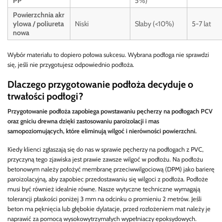
PP
5%)
Powierzchnia akr
ylowa / poliureta
Niski
Słaby (<10%)
5-7 lat
nowa
Wybór materiału to dopiero połowa sukcesu. Wybrana podłoga nie sprawdzi
się, jeśli nie przygotujesz odpowiednio podłoża.
Dlaczego przygotowanie podłoża decyduje o
trwałości podłogi?
Przygotowanie podłoża zapobiega powstawaniu pęcherzy na podłogach PCV
oraz gniciu drewna dzięki zastosowaniu paroizolacji i mas
samopoziomujących, które eliminują wilgoć i nierówności powierzchni.
Kiedy klienci zgłaszają się do nas w sprawie pęcherzy na podłogach z PVC,
przyczyną tego zjawiska jest prawie zawsze wilgoć w podłożu. Na podłożu
betonowym należy położyć membranę przeciwwilgociową (DPM) jako barierę
paroizolacyjną, aby zapobiec przedostawaniu się wilgoci z podłoża. Podłoże
musi być również idealnie równe. Nasze wytyczne techniczne wymagają
tolerancji płaskości poniżej 3 mm na odcinku o promieniu 2 metrów. Jeśli
beton ma pęknięcia lub głębokie dylatacje, przed rozłożeniem mat należy je
naprawić za pomocą wysokowytrzymałych wypełniaczy epoksydowych.