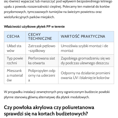
się również wypaczać lub marszczyć pod wpływem bezpośredniego letniego
upału z powodu rozszerzalności cieplnej. Polecamy ten materiał do kortów
przydomowych, tymczasowych turniejów na świeżym powietrzu oraz
wielofunkcyjnych parków miejskich.
Właściwości użytkowe płytek PP w terenie
CECHY
CECHA
WARTOŚĆ PRAKTYCZNA
TECHNICZNE
Układ sta
Zatrzask pętlowo
Umożliwia szybki montaż i de
wów
-szpilkowy
montaż
Typ powie
Perforowana siat
Zapobiega gromadzeniu się wo
rzchni
ka otwarta
dy podczas ulewnego deszczu
Mieszank
Polipropylen odp
Odporny na działanie promieni
a materiał
orny na uderzeni
owania UV i blaknięcie kolorów
ów
a
W przypadku instalacji zewnętrznych przy ograniczonym budżecie powłoki
płynne stanowią główną alternatywę dla płytek modułowych.
Czy powłoka akrylowa czy poliuretanowa
sprawdzi się na kortach budżetowych?