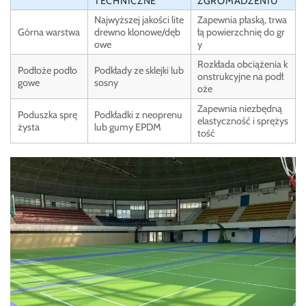
TECHNICZNE
ZGROMADZENIU
Najwyższej jakości lite
Zapewnia płaską, trwa
Górna warstwa
drewno klonowe/dęb
łą powierzchnię do gr
owe
y
Rozkłada obciążenia k
Podłoże podło
Podkłady ze sklejki lub
onstrukcyjne na podł
gowe
sosny
oże
Zapewnia niezbędną
Poduszka sprę
Podkładki z neoprenu
elastyczność i sprężys
żysta
lub gumy EPDM
tość