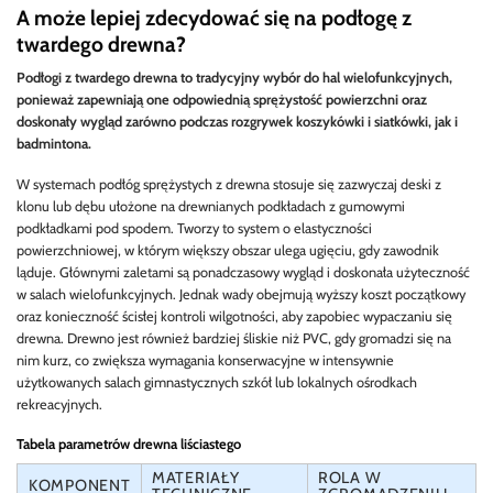
A może lepiej zdecydować się na podłogę z
twardego drewna?
Podłogi z twardego drewna to tradycyjny wybór do hal wielofunkcyjnych,
ponieważ zapewniają one odpowiednią sprężystość powierzchni oraz
doskonały wygląd zarówno podczas rozgrywek koszykówki i siatkówki, jak i
badmintona.
W systemach podłóg sprężystych z drewna stosuje się zazwyczaj deski z
klonu lub dębu ułożone na drewnianych podkładach z gumowymi
podkładkami pod spodem. Tworzy to system o elastyczności
powierzchniowej, w którym większy obszar ulega ugięciu, gdy zawodnik
ląduje. Głównymi zaletami są ponadczasowy wygląd i doskonała użyteczność
w salach wielofunkcyjnych. Jednak wady obejmują wyższy koszt początkowy
oraz konieczność ścisłej kontroli wilgotności, aby zapobiec wypaczaniu się
drewna. Drewno jest również bardziej śliskie niż PVC, gdy gromadzi się na
nim kurz, co zwiększa wymagania konserwacyjne w intensywnie
użytkowanych salach gimnastycznych szkół lub lokalnych ośrodkach
rekreacyjnych.
Tabela parametrów drewna liściastego
MATERIAŁY
ROLA W
KOMPONENT