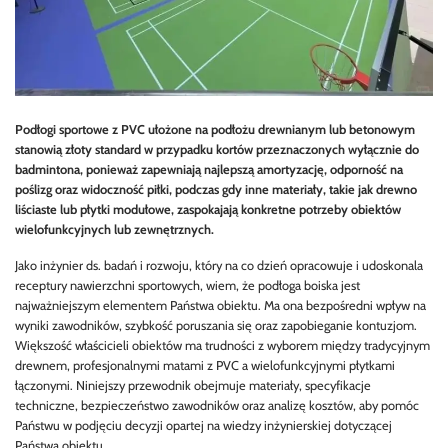
Podłogi sportowe z PVC ułożone na podłożu drewnianym lub betonowym
stanowią złoty standard w przypadku kortów przeznaczonych wyłącznie do
badmintona, ponieważ zapewniają najlepszą amortyzację, odporność na
poślizg oraz widoczność piłki, podczas gdy inne materiały, takie jak drewno
liściaste lub płytki modułowe, zaspokajają konkretne potrzeby obiektów
wielofunkcyjnych lub zewnętrznych.
Jako inżynier ds. badań i rozwoju, który na co dzień opracowuje i udoskonala
receptury nawierzchni sportowych, wiem, że podłoga boiska jest
najważniejszym elementem Państwa obiektu. Ma ona bezpośredni wpływ na
wyniki zawodników, szybkość poruszania się oraz zapobieganie kontuzjom.
Większość właścicieli obiektów ma trudności z wyborem między tradycyjnym
drewnem, profesjonalnymi matami z PVC a wielofunkcyjnymi płytkami
łączonymi. Niniejszy przewodnik obejmuje materiały, specyfikacje
techniczne, bezpieczeństwo zawodników oraz analizę kosztów, aby pomóc
Państwu w podjęciu decyzji opartej na wiedzy inżynierskiej dotyczącej
Państwa obiektu.