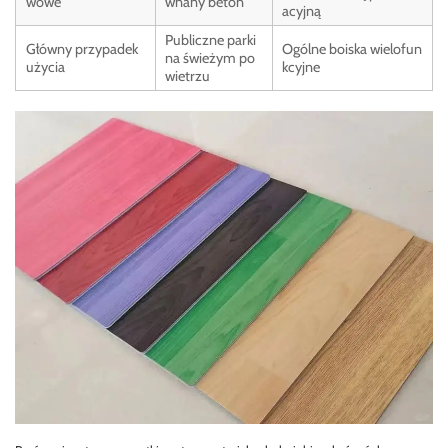
wowe
wnany beton
acyjną
Publiczne parki
Główny przypadek
Ogólne boiska wielofun
na świeżym po
użycia
kcyjne
wietrzu