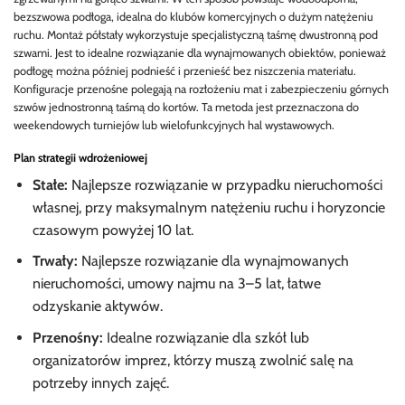
bezszwowa podłoga, idealna do klubów komercyjnych o dużym natężeniu
ruchu. Montaż półstały wykorzystuje specjalistyczną taśmę dwustronną pod
szwami. Jest to idealne rozwiązanie dla wynajmowanych obiektów, ponieważ
podłogę można później podnieść i przenieść bez niszczenia materiału.
Konfiguracje przenośne polegają na rozłożeniu mat i zabezpieczeniu górnych
szwów jednostronną taśmą do kortów. Ta metoda jest przeznaczona do
weekendowych turniejów lub wielofunkcyjnych hal wystawowych.
Plan strategii wdrożeniowej
Stałe:
Najlepsze rozwiązanie w przypadku nieruchomości
własnej, przy maksymalnym natężeniu ruchu i horyzoncie
czasowym powyżej 10 lat.
Trwały:
Najlepsze rozwiązanie dla wynajmowanych
nieruchomości, umowy najmu na 3–5 lat, łatwe
odzyskanie aktywów.
Przenośny:
Idealne rozwiązanie dla szkół lub
organizatorów imprez, którzy muszą zwolnić salę na
potrzeby innych zajęć.