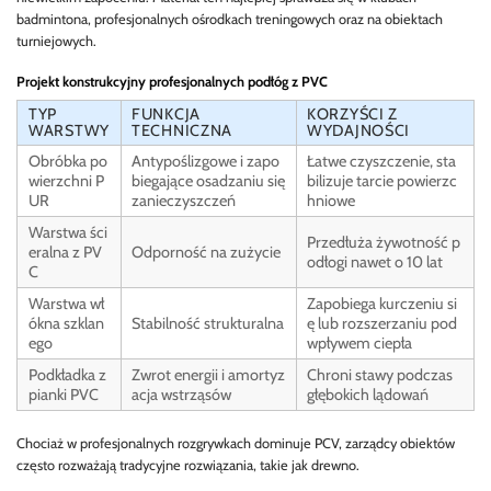
badmintona, profesjonalnych ośrodkach treningowych oraz na obiektach
turniejowych.
Projekt konstrukcyjny profesjonalnych podłóg z PVC
TYP
FUNKCJA
KORZYŚCI Z
WARSTWY
TECHNICZNA
WYDAJNOŚCI
Obróbka po
Antypoślizgowe i zapo
Łatwe czyszczenie, sta
wierzchni P
biegające osadzaniu się
bilizuje tarcie powierzc
UR
zanieczyszczeń
hniowe
Warstwa ści
Przedłuża żywotność p
eralna z PV
Odporność na zużycie
odłogi nawet o 10 lat
C
Warstwa wł
Zapobiega kurczeniu si
ókna szklan
Stabilność strukturalna
ę lub rozszerzaniu pod
ego
wpływem ciepła
Podkładka z
Zwrot energii i amortyz
Chroni stawy podczas
pianki PVC
acja wstrząsów
głębokich lądowań
Chociaż w profesjonalnych rozgrywkach dominuje PCV, zarządcy obiektów
często rozważają tradycyjne rozwiązania, takie jak drewno.