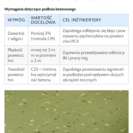
Wymagania dotyczące podłoża betonowego
WARTOŚĆ
WYMÓG
CEL INŻYNIERYJNY
DOCELOWA
Zapobiega odklejaniu się kleju i pow
Zawartoś
Poniżej 3%
stawaniu pęcherzyków na powierz
ć wilgoci
(metoda CM)
chni PCV
Płaskość
mniej niż 3 m
Zapewnia przewidywalne odbicie p
powierzc
m w promieni
iłki i pracę nóg
hni
u 2 m
Twardość
C25 – minima
Zapobiega powstawaniu wgnieceń
powierzc
lna wytrzymał
w podłodze pod wpływem dużych
hni
ość betonu
obciążeń tocznych