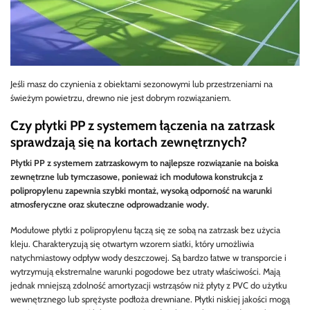
Jeśli masz do czynienia z obiektami sezonowymi lub przestrzeniami na
świeżym powietrzu, drewno nie jest dobrym rozwiązaniem.
Czy płytki PP z systemem łączenia na zatrzask
sprawdzają się na kortach zewnętrznych?
Płytki PP z systemem zatrzaskowym to najlepsze rozwiązanie na boiska
zewnętrzne lub tymczasowe, ponieważ ich modułowa konstrukcja z
polipropylenu zapewnia szybki montaż, wysoką odporność na warunki
atmosferyczne oraz skuteczne odprowadzanie wody.
Modułowe płytki z polipropylenu łączą się ze sobą na zatrzask bez użycia
kleju. Charakteryzują się otwartym wzorem siatki, który umożliwia
natychmiastowy odpływ wody deszczowej. Są bardzo łatwe w transporcie i
wytrzymują ekstremalne warunki pogodowe bez utraty właściwości. Mają
jednak mniejszą zdolność amortyzacji wstrząsów niż płyty z PVC do użytku
wewnętrznego lub sprężyste podłoża drewniane. Płytki niskiej jakości mogą