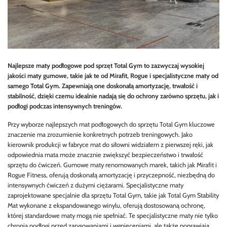
Najlepsze maty podłogowe pod sprzęt Total Gym to zazwyczaj wysokiej
jakości maty gumowe, takie jak te od Mirafit, Rogue i specjalistyczne maty od
samego Total Gym. Zapewniają one doskonałą amortyzację, trwałość i
stabilność, dzięki czemu idealnie nadają się do ochrony zarówno sprzętu, jak i
podłogi podczas intensywnych treningów.
Przy wyborze najlepszych mat podłogowych do sprzętu Total Gym kluczowe
znaczenie ma zrozumienie konkretnych potrzeb treningowych. Jako
kierownik produkcji w fabryce mat do siłowni widziałem z pierwszej ręki, jak
odpowiednia mata może znacznie zwiększyć bezpieczeństwo i trwałość
sprzętu do ćwiczeń. Gumowe maty renomowanych marek, takich jak Mirafit i
Rogue Fitness, oferują doskonałą amortyzację i przyczepność, niezbędną do
intensywnych ćwiczeń z dużymi ciężarami. Specjalistyczne maty
zaprojektowane specjalnie dla sprzętu Total Gym, takie jak Total Gym Stability
Mat wykonane z ekspandowanego winylu, oferują dostosowaną ochronę,
której standardowe maty mogą nie spełniać. Te specjalistyczne maty nie tylko
chronią podłogi przed zarysowaniami i wgnieceniami, ale także poprawiają