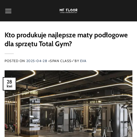
Przewiń
do
zawartości
Kto produkuje najlepsze maty podłogowe
dla sprzętu Total Gym?
POSTED ON
2025-04-28
<SPAN CLASS="BY
EVA
28
kwi