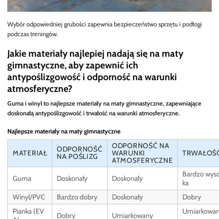
Wybór odpowiedniej grubości zapewnia bezpieczeństwo sprzętu i podłogi
podczas treningów.
Jakie materiały najlepiej nadają się na maty
gimnastyczne, aby zapewnić ich
antypoślizgowość i odporność na warunki
atmosferyczne?
Guma i winyl to najlepsze materiały na maty gimnastyczne, zapewniające
doskonałą antypoślizgowość i trwałość na warunki atmosferyczne.
Najlepsze materiały na maty gimnastyczne
ODPORNOŚĆ NA
ODPORNOŚĆ
MATERIAŁ
WARUNKI
TRWAŁOŚ
NA POŚLIZG
ATMOSFERYCZNE
Bardzo wys
Guma
Doskonały
Doskonały
ka
Winyl/PVC
Bardzo dobry
Doskonały
Dobry
Pianka (EV
Umiarkowa
Dobry
Umiarkowany