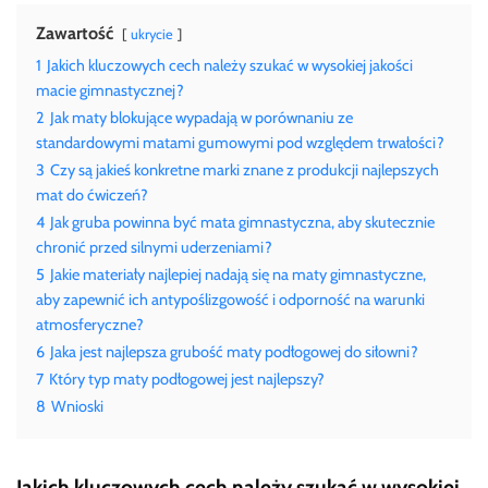
Zawartość
ukrycie
1
Jakich kluczowych cech należy szukać w wysokiej jakości
macie gimnastycznej?
2
Jak maty blokujące wypadają w porównaniu ze
standardowymi matami gumowymi pod względem trwałości?
3
Czy są jakieś konkretne marki znane z produkcji najlepszych
mat do ćwiczeń?
4
Jak gruba powinna być mata gimnastyczna, aby skutecznie
chronić przed silnymi uderzeniami?
5
Jakie materiały najlepiej nadają się na maty gimnastyczne,
aby zapewnić ich antypoślizgowość i odporność na warunki
atmosferyczne?
6
Jaka jest najlepsza grubość maty podłogowej do siłowni?
7
Który typ maty podłogowej jest najlepszy?
8
Wnioski
Jakich kluczowych cech należy szukać w wysokiej