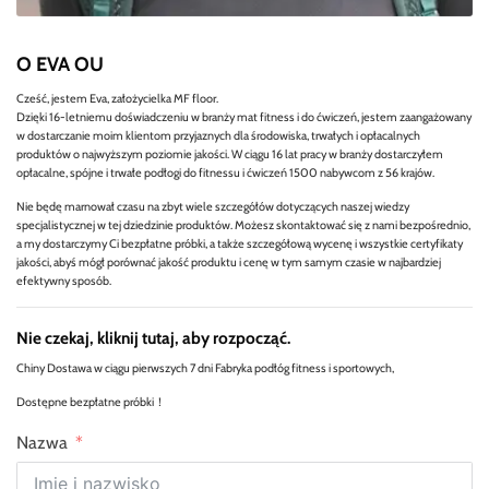
O EVA OU
Cześć, jestem Eva, założycielka MF floor.
Dzięki 16-letniemu doświadczeniu w branży mat fitness i do ćwiczeń, jestem zaangażowany
w dostarczanie moim klientom przyjaznych dla środowiska, trwałych i opłacalnych
produktów o najwyższym poziomie jakości. W ciągu 16 lat pracy w branży dostarczyłem
opłacalne, spójne i trwałe podłogi do fitnessu i ćwiczeń 1500 nabywcom z 56 krajów.
Nie będę marnował czasu na zbyt wiele szczegółów dotyczących naszej wiedzy
specjalistycznej w tej dziedzinie produktów. Możesz skontaktować się z nami bezpośrednio,
a my dostarczymy Ci bezpłatne próbki, a także szczegółową wycenę i wszystkie certyfikaty
jakości, abyś mógł porównać jakość produktu i cenę w tym samym czasie w najbardziej
efektywny sposób.
Nie czekaj, kliknij tutaj, aby rozpocząć.
Chiny Dostawa w ciągu pierwszych 7 dni Fabryka podłóg fitness i sportowych,
Dostępne bezpłatne próbki！
Nazwa