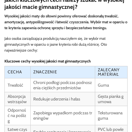
jakości macie gimnastycznej?
Wysokiej jakości maty do siłowni powinny oferować doskonałą trwałość,
amortyzację, antypoślizgowość i łatwość czyszczenia. Wybór mat w oparciu o
te kryteria zapewnia ochronę sprzętu i bezpieczeństwo treningu.
Jako osoba zarządzająca produkcją nauczyłem się, że wybór mat
gimnastycznych w oparciu o jasne kryteria robi dużą różnicę. Oto
najważniejsze cechy:
Kluczowe cechy wysokiej jakości mat gimnastycznych
ZALECANY
CECHA
ZNACZENIE
MATERIAŁ
Chroni podłogi podczas podnosz
Trwałość
Guma
enia ciężkich przedmiotów
Absorpcja
Gęsta pianka g
Redukuje uderzenia i hałas
wstrząsów
umowa
Odpornoś
Zapobiega wypadkom podczas tr
Teksturowana
ć na pośliz
eningów
guma
g
Łatwe czys
PVC lub powle