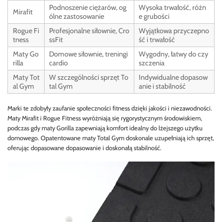
Podnoszenie ciężarów, og
Wysoka trwałość, różn
Mirafit
ólne zastosowanie
e grubości
Rogue Fi
Profesjonalne siłownie, Cro
Wyjątkowa przyczepno
tness
ssFit
ść i trwałość
Maty Go
Domowe siłownie, treningi
Wygodny, łatwy do czy
rilla
cardio
szczenia
Maty Tot
W szczególności sprzęt To
Indywidualne dopasow
al Gym
tal Gym
anie i stabilność
Marki te zdobyły zaufanie społeczności fitness dzięki jakości i niezawodności.
Maty Mirafit i Rogue Fitness wyróżniają się rygorystycznym środowiskiem,
podczas gdy maty Gorilla zapewniają komfort idealny do lżejszego użytku
domowego. Opatentowane maty Total Gym doskonale uzupełniają ich sprzęt,
oferując dopasowane dopasowanie i doskonałą stabilność.