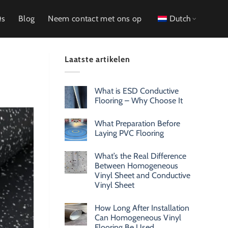
Qs
Blog
Neem contact met ons op
Dutch
Laatste artikelen
What is ESD Conductive
Flooring – Why Choose It
What Preparation Before
Laying PVC Flooring
What’s the Real Difference
Between Homogeneous
Vinyl Sheet and Conductive
Vinyl Sheet
How Long After Installation
Can Homogeneous Vinyl
Flooring Be Used