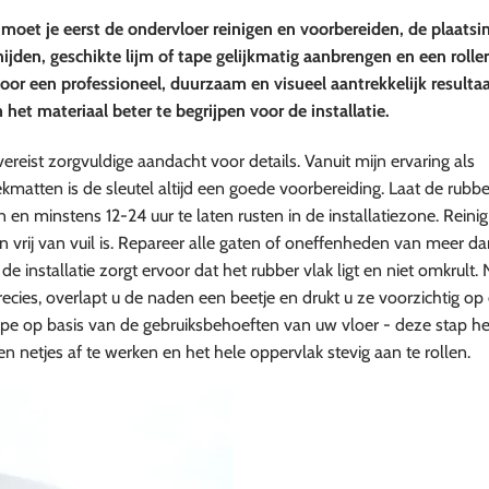
 moet je eerst de ondervloer reinigen en voorbereiden, de plaatsi
jden, geschikte lijm of tape gelijkmatig aanbrengen en een roller
oor een professioneel, duurzaam en visueel aantrekkelijk resultaa
het materiaal beter te begrijpen voor de installatie.
ereist zorgvuldige aandacht voor details. Vanuit mijn ervaring als
matten is de sleutel altijd een goede voorbereiding. Laat de rubbe
n en minstens 12-24 uur te laten rusten in de installatiezone. Reini
 vrij van vuil is. Repareer alle gaten of oneffenheden van meer dan
 installatie zorgt ervoor dat het rubber vlak ligt en niet omkrult. 
 precies, overlapt u de naden een beetje en drukt u ze voorzichtig o
 tape op basis van de gebruiksbehoeften van uw vloer - deze stap h
 netjes af te werken en het hele oppervlak stevig aan te rollen.