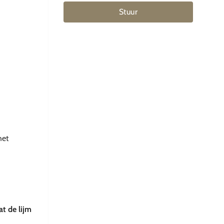
Stuur
het
t de lijm