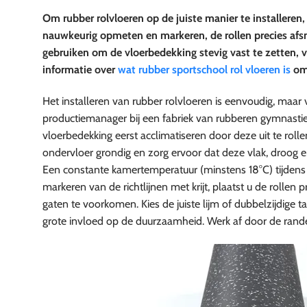
Om rubber rolvloeren op de juiste manier te installeren,
nauwkeurig opmeten en markeren, de rollen precies afsni
gebruiken om de vloerbedekking stevig vast te zetten, v
informatie over
wat rubber sportschool rol vloeren is
om 
Het installeren van rubber rolvloeren is eenvoudig, maar v
productiemanager bij een fabriek van rubberen gymnastiek
vloerbedekking eerst acclimatiseren door deze uit te rolle
ondervloer grondig en zorg ervoor dat deze vlak, droog en
Een constante kamertemperatuur (minstens 18°C) tijdens de
markeren van de richtlijnen met krijt, plaatst u de rollen
gaten te voorkomen. Kies de juiste lijm of dubbelzijdige
grote invloed op de duurzaamheid. Werk af door de randen