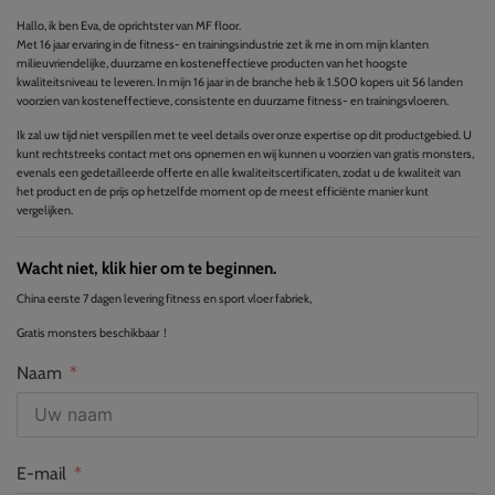
Hallo, ik ben Eva, de oprichtster van MF floor.
Met 16 jaar ervaring in de fitness- en trainingsindustrie zet ik me in om mijn klanten
milieuvriendelijke, duurzame en kosteneffectieve producten van het hoogste
kwaliteitsniveau te leveren. In mijn 16 jaar in de branche heb ik 1.500 kopers uit 56 landen
voorzien van kosteneffectieve, consistente en duurzame fitness- en trainingsvloeren.
Ik zal uw tijd niet verspillen met te veel details over onze expertise op dit productgebied. U
kunt rechtstreeks contact met ons opnemen en wij kunnen u voorzien van gratis monsters,
evenals een gedetailleerde offerte en alle kwaliteitscertificaten, zodat u de kwaliteit van
het product en de prijs op hetzelfde moment op de meest efficiënte manier kunt
vergelijken.
Wacht niet, klik hier om te beginnen.
China eerste 7 dagen levering fitness en sport vloer fabriek,
Gratis monsters beschikbaar！
Naam
E-mail