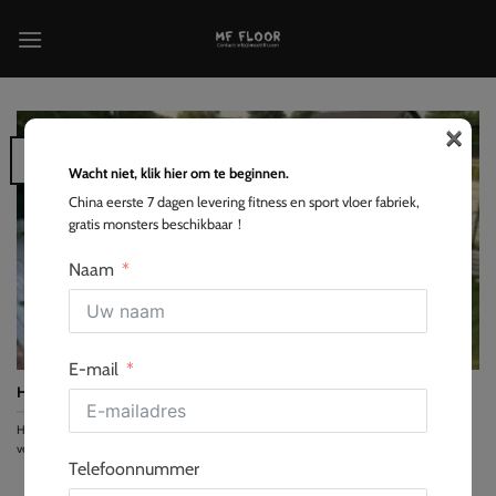
Ga
naar
inhoud
×
10
jun
Wacht niet, klik hier om te beginnen.
China eerste 7 dagen levering fitness en sport vloer fabriek,
gratis monsters beschikbaar！
Naam
E-mail
Hoe bouw je een Futsalveld in de achtertuin?
Het aanleggen van een futsalveld in de achtertuin verandert je buitenruimte in een
veelzijdig sportcentrum dat...
Telefoonnummer