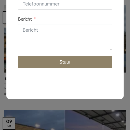
10
Bericht
jun
Stuur
Een gids voor investeerders in outdoor en indoor Futsalbanen
Investeren in futsalbanen kan zeer winstgevend zijn, want de wereldwijde futsalmarkt
groeit met...
09
jun