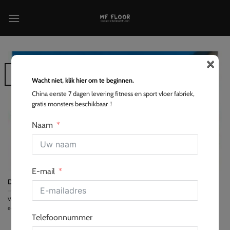
Ga
naar
inhoud
×
14
feb
Wacht niet, klik hier om te beginnen.
China eerste 7 dagen levering fitness en sport vloer fabriek,
gratis monsters beschikbaar！
Naam
E-mail
De juiste judomat kopen
Voor thuisgebruik kies je oprolbare matten met een hoge dichtheid van 1,25" tot 1,5" voor
eenvoudig opbergen. Voor professioneel...
Telefoonnummer