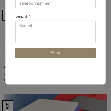
05
Bericht
feb
Stuur
Wat zijn de beste matten voor Jiu-Jitsu?
De beste matten voor Jiu-Jitsu zijn professionele Tatami-matten van merken als Fuji of
Zebra...
16
okt