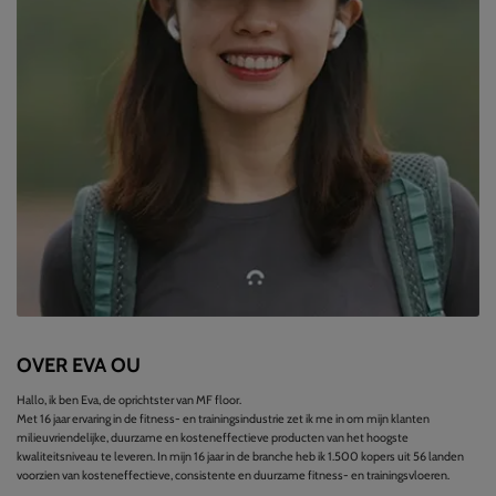
OVER EVA OU
Hallo, ik ben Eva, de oprichtster van MF floor.
Met 16 jaar ervaring in de fitness- en trainingsindustrie zet ik me in om mijn klanten
milieuvriendelijke, duurzame en kosteneffectieve producten van het hoogste
kwaliteitsniveau te leveren. In mijn 16 jaar in de branche heb ik 1.500 kopers uit 56 landen
voorzien van kosteneffectieve, consistente en duurzame fitness- en trainingsvloeren.