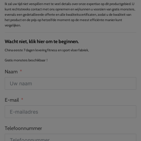
Ik zal uw tijd niet verspillen met te veel details over onze expertise op dit productgebied. U
kunt rechtstreeks contact met ons opnemen en wij kunnen u voorzien van gratis monsters,
evenals een gedetailleerde offerte en alle kwaliteitscertificaten, zodat u de kwaliteit van
het product en de prijs op hetzelfde moment op de meest efficiënte manier kunt
vergelijken.
Wacht niet, klik hier om te beginnen.
China eerste 7 dagen levering fitness en sport vloer fabriek,
Gratis monsters beschikbaar！
Naam
E-mail
Telefoonnummer