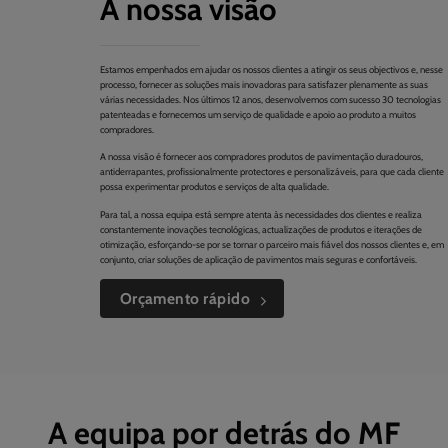
A nossa visão
Estamos empenhados em ajudar os nossos clientes a atingir os seus objectivos e, nesse
processo, fornecer as soluções mais inovadoras para satisfazer plenamente as suas
várias necessidades. Nos últimos 12 anos, desenvolvemos com sucesso 30 tecnologias
patenteadas e fornecemos um serviço de qualidade e apoio ao produto a muitos
compradores.
A nossa visão é fornecer aos compradores produtos de pavimentação duradouros,
antiderrapantes, profissionalmente protectores e personalizáveis, para que cada cliente
possa experimentar produtos e serviços de alta qualidade.
Para tal, a nossa equipa está sempre atenta às necessidades dos clientes e realiza
constantemente inovações tecnológicas, actualizações de produtos e iterações de
otimização, esforçando-se por se tornar o parceiro mais fiável dos nossos clientes e, em
conjunto, criar soluções de aplicação de pavimentos mais seguras e confortáveis.
Orçamento rápido
A equipa por detrás do MF