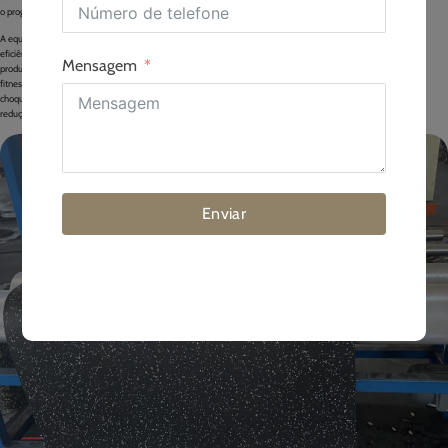
o progresso contínuo.
A equipa da MF FLOOR mantém-se sempre fiel às suas intenções originais, mantendo a
eficiência e a excelência no centro. Dedicamo-nos a fornecer aos clientes globais
Mensagem
produtos de alto desempenho, ecológicos, duráveis e práticos para pavimentos de
fitness e desporto. Os nossos produtos apresentam uma excelente absorção de
choques, uma sensação confortável para os pés, propriedades anti-derrapantes,
redução do ruído, fácil instalação, fácil limpeza e durabilidade.
Enviar