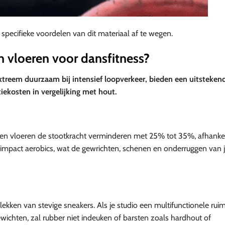
specifieke voordelen van dit materiaal af te wegen.
n vloeren voor dansfitness?
xtreem duurzaam bij intensief loopverkeer, bieden een uitsteken
tiekosten in vergelijking met hout.
ren vloeren de stootkracht verminderen met 25% tot 35%, afhankel
gh-impact aerobics, wat de gewrichten, schenen en onderruggen van 
ekken van stevige sneakers. Als je studio een multifunctionele ruim
ichten, zal rubber niet indeuken of barsten zoals hardhout of