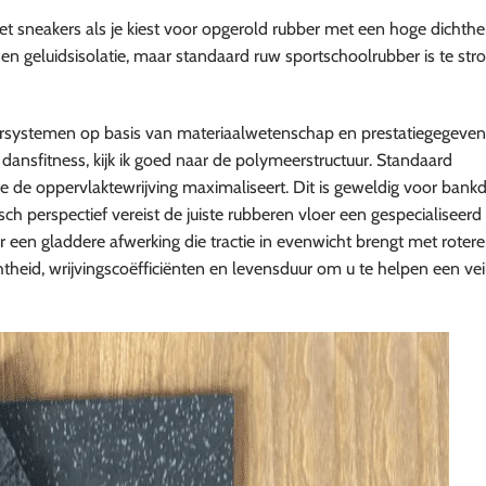
et sneakers als je kiest voor opgerold rubber met een hoge dichthe
en geluidsisolatie, maar standaard ruw sportschoolrubber is te str
ersystemen op basis van materiaalwetenschap en prestatiegegevens
dansfitness, kijk ik goed naar de polymeerstructuur. Standaard
 de oppervlaktewrijving maximaliseert. Dit is geweldig voor bankd
ch perspectief vereist de juiste rubberen vloer een gespecialiseerd
oor een gladdere afwerking die tractie in evenwicht brengt met roter
chtheid, wrijvingscoëfficiënten en levensduur om u te helpen een veil