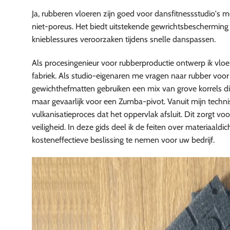
Ja, rubberen vloeren zijn goed voor dansfitnessstudio's m
niet-poreus. Het biedt uitstekende gewrichtsbescherming 
knieblessures veroorzaken tijdens snelle danspassen.
Als procesingenieur voor rubberproductie ontwerp ik vlo
fabriek. Als studio-eigenaren me vragen naar rubber voor 
gewichthefmatten gebruiken een mix van grove korrels die
maar gevaarlijk voor een Zumba-pivot. Vanuit mijn technis
vulkanisatieproces dat het oppervlak afsluit. Dit zorgt v
veiligheid. In deze gids deel ik de feiten over materiaaldi
kosteneffectieve beslissing te nemen voor uw bedrijf.