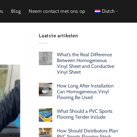
Qs
Blog
Neem contact met ons op
Dutch
Laatste artikelen
What’s the Real Difference
Between Homogeneous
Vinyl Sheet and Conductive
Vinyl Sheet
How Long After Installation
Can Homogeneous Vinyl
Flooring Be Used
What Should a PVC Sports
Flooring Tender Include
How Should Distributors Plan
PVC Sports Flooring Stock