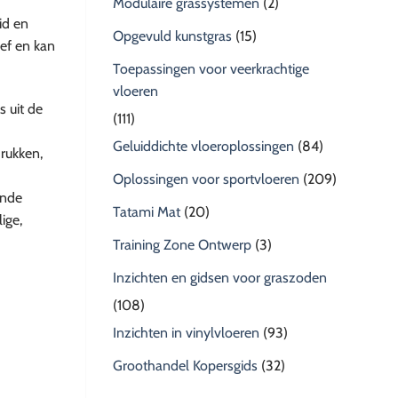
Modulaire grassystemen
(2)
id en
Opgevuld kunstgras
(15)
oef en kan
Toepassingen voor veerkrachtige
vloeren
 uit de
(111)
Geluiddichte vloeroplossingen
(84)
rukken,
Oplossingen voor sportvloeren
(209)
ende
Tatami Mat
(20)
ige,
Training Zone Ontwerp
(3)
Inzichten en gidsen voor graszoden
(108)
Inzichten in vinylvloeren
(93)
Groothandel Kopersgids
(32)