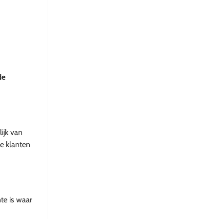
de
ijk van
je klanten
te is waar