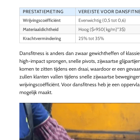
PRESTATIEMETING
VEREISTE VOOR DANSFITN
Wrijvingscoëfficiënt
Evenwichtig (0,5 tot 0,6)
Materiaaldichtheid
Hoog ($>950{ kg/m}^3$)
Krachtvermindering
25% tot 35%
Dansfitness is anders dan zwaar gewichtheffen of klassi
high-impact sprongen, snelle pivots, zijwaartse glijpartije
komen te zitten tijdens een draai, waardoor er een gevaarli
zullen klanten vallen tijdens snelle zijwaartse beweging
wrijvingscoëfficiënt. Voor dansfitness heb je een oppervl
mogelijk maakt.