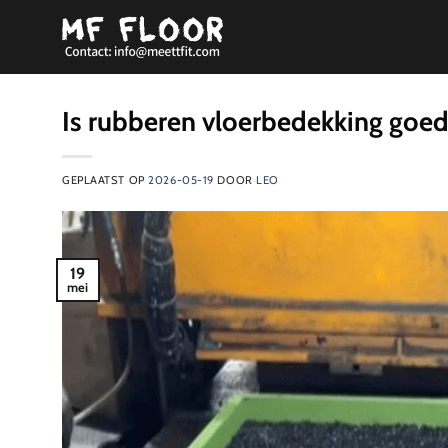
Ga
naar
inhoud
Is rubberen vloerbedekking goed 
GEPLAATST OP
2026-05-19
DOOR
LEO
19
mei