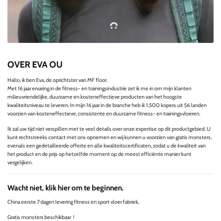
OVER EVA OU
Hallo, ik ben Eva, de oprichtster van MF floor.
Met 16 jaar ervaring in de fitness- en trainingsindustrie zet ik me in om mijn klanten
milieuvriendelijke, duurzame en kosteneffectieve producten van het hoogste
kwaliteitsniveau te leveren. In mijn 16 jaar in de branche heb ik 1.500 kopers uit 56 landen
voorzien van kosteneffectieve, consistente en duurzame fitness- en trainingsvloeren.
Ik zal uw tijd niet verspillen met te veel details over onze expertise op dit productgebied. U
kunt rechtstreeks contact met ons opnemen en wij kunnen u voorzien van gratis monsters,
evenals een gedetailleerde offerte en alle kwaliteitscertificaten, zodat u de kwaliteit van
het product en de prijs op hetzelfde moment op de meest efficiënte manier kunt
vergelijken.
Wacht niet, klik hier om te beginnen.
China eerste 7 dagen levering fitness en sport vloer fabriek,
Gratis monsters beschikbaar！