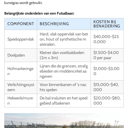
kunstgras wordt gebruikt.
Belangrijkste onderdelen van een Futsalbaan:
KOSTEN BIJ
COMPONENT
BESCHRIJVING
BENADERING
Hard, vlak oppervlak van bet
$40,000-$25
Speeloppervlak
on, hout of synthetische m
0,000
aterialen.
Kleiner dan voetbaldoelen
$1.500-$4.00
Doelpalen
(2m x 3m)
0 per paar
Lijnen die de grenzen, strafg
Hofmarkeringe
$1,000-$3,00
ebieden en middencirkel aa
n
0
ngeven
Verlichtingssyst
Voor binnenbanen of 's nac
$15,000-$40,
eem
hts spelen
000
Hekwerk/mure
De bal insluiten en het speel
$20,000-$80,
n
gebied afbakenen
000