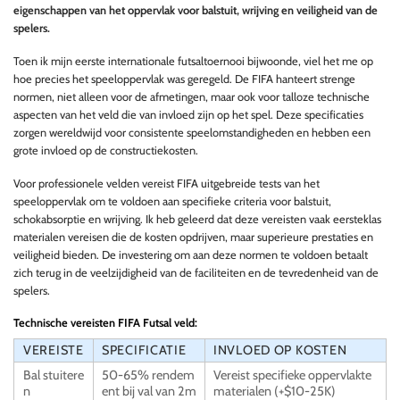
eigenschappen van het oppervlak voor balstuit, wrijving en veiligheid van de
spelers.
Toen ik mijn eerste internationale futsaltoernooi bijwoonde, viel het me op
hoe precies het speeloppervlak was geregeld. De FIFA hanteert strenge
normen, niet alleen voor de afmetingen, maar ook voor talloze technische
aspecten van het veld die van invloed zijn op het spel. Deze specificaties
zorgen wereldwijd voor consistente speelomstandigheden en hebben een
grote invloed op de constructiekosten.
Voor professionele velden vereist FIFA uitgebreide tests van het
speeloppervlak om te voldoen aan specifieke criteria voor balstuit,
schokabsorptie en wrijving. Ik heb geleerd dat deze vereisten vaak eersteklas
materialen vereisen die de kosten opdrijven, maar superieure prestaties en
veiligheid bieden. De investering om aan deze normen te voldoen betaalt
zich terug in de veelzijdigheid van de faciliteiten en de tevredenheid van de
spelers.
Technische vereisten FIFA Futsal veld:
VEREISTE
SPECIFICATIE
INVLOED OP KOSTEN
Bal stuitere
50-65% rendem
Vereist specifieke oppervlakte
n
ent bij val van 2m
materialen (+$10-25K)