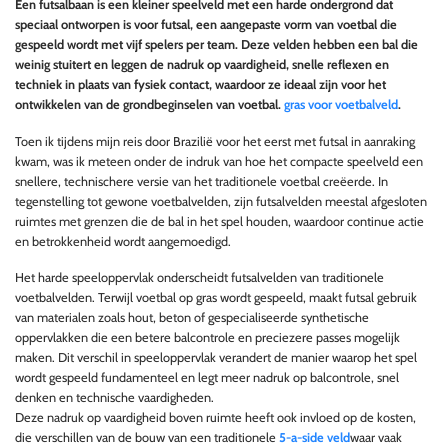
Een futsalbaan is een kleiner speelveld met een harde ondergrond dat
speciaal ontworpen is voor futsal, een aangepaste vorm van voetbal die
gespeeld wordt met vijf spelers per team. Deze velden hebben een bal die
weinig stuitert en leggen de nadruk op vaardigheid, snelle reflexen en
techniek in plaats van fysiek contact, waardoor ze ideaal zijn voor het
ontwikkelen van de grondbeginselen van voetbal.
gras voor voetbalveld
.
Toen ik tijdens mijn reis door Brazilië voor het eerst met futsal in aanraking
kwam, was ik meteen onder de indruk van hoe het compacte speelveld een
snellere, technischere versie van het traditionele voetbal creëerde. In
tegenstelling tot gewone voetbalvelden, zijn futsalvelden meestal afgesloten
ruimtes met grenzen die de bal in het spel houden, waardoor continue actie
en betrokkenheid wordt aangemoedigd.
Het harde speeloppervlak onderscheidt futsalvelden van traditionele
voetbalvelden. Terwijl voetbal op gras wordt gespeeld, maakt futsal gebruik
van materialen zoals hout, beton of gespecialiseerde synthetische
oppervlakken die een betere balcontrole en preciezere passes mogelijk
maken. Dit verschil in speeloppervlak verandert de manier waarop het spel
wordt gespeeld fundamenteel en legt meer nadruk op balcontrole, snel
denken en technische vaardigheden.
Deze nadruk op vaardigheid boven ruimte heeft ook invloed op de kosten,
die verschillen van de bouw van een traditionele
5-a-side veld
waar vaak