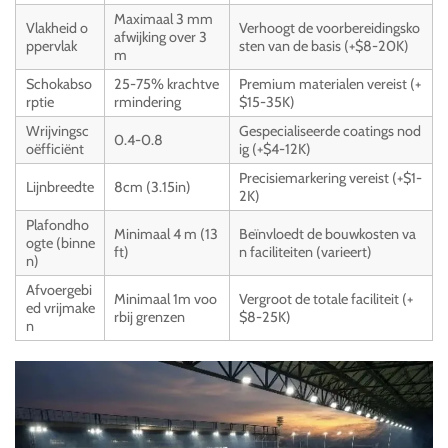
Maximaal 3 mm
Vlakheid o
Verhoogt de voorbereidingsko
afwijking over 3
ppervlak
sten van de basis (+$8-20K)
m
Schokabso
25-75% krachtve
Premium materialen vereist (+
rptie
rmindering
$15-35K)
Wrijvingsc
Gespecialiseerde coatings nod
0.4-0.8
oëfficiënt
ig (+$4-12K)
Precisiemarkering vereist (+$1-
Lijnbreedte
8cm (3.15in)
2K)
Plafondho
Minimaal 4 m (13
Beïnvloedt de bouwkosten va
ogte (binne
ft)
n faciliteiten (varieert)
n)
Afvoergebi
Minimaal 1m voo
Vergroot de totale faciliteit (+
ed vrijmake
rbij grenzen
$8-25K)
n