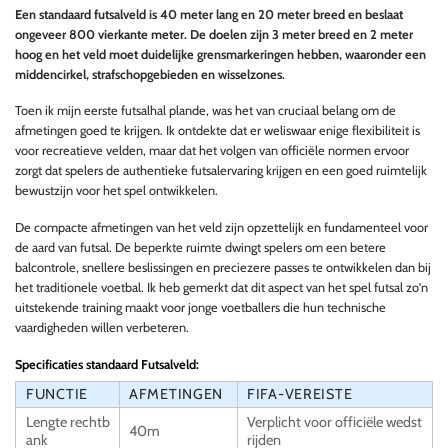
Een standaard futsalveld is 40 meter lang en 20 meter breed en beslaat
ongeveer 800 vierkante meter. De doelen zijn 3 meter breed en 2 meter
hoog en het veld moet duidelijke grensmarkeringen hebben, waaronder een
middencirkel, strafschopgebieden en wisselzones.
Toen ik mijn eerste futsalhal plande, was het van cruciaal belang om de
afmetingen goed te krijgen. Ik ontdekte dat er weliswaar enige flexibiliteit is
voor recreatieve velden, maar dat het volgen van officiële normen ervoor
zorgt dat spelers de authentieke futsalervaring krijgen en een goed ruimtelijk
bewustzijn voor het spel ontwikkelen.
De compacte afmetingen van het veld zijn opzettelijk en fundamenteel voor
de aard van futsal. De beperkte ruimte dwingt spelers om een betere
balcontrole, snellere beslissingen en preciezere passes te ontwikkelen dan bij
het traditionele voetbal. Ik heb gemerkt dat dit aspect van het spel futsal zo'n
uitstekende training maakt voor jonge voetballers die hun technische
vaardigheden willen verbeteren.
Specificaties standaard Futsalveld:
FUNCTIE
AFMETINGEN
FIFA-VEREISTE
Lengte rechtb
Verplicht voor officiële wedst
40m
ank
rijden