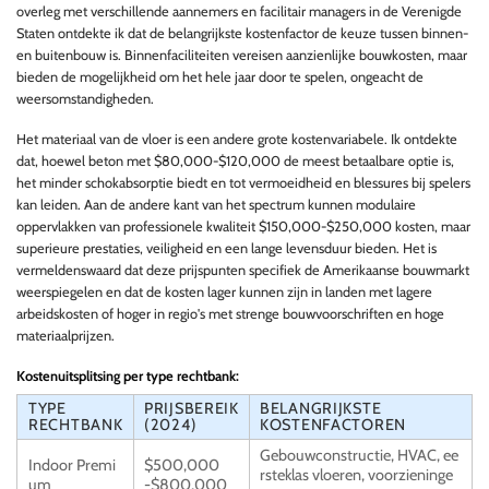
overleg met verschillende aannemers en facilitair managers in de Verenigde
Staten ontdekte ik dat de belangrijkste kostenfactor de keuze tussen binnen-
en buitenbouw is. Binnenfaciliteiten vereisen aanzienlijke bouwkosten, maar
bieden de mogelijkheid om het hele jaar door te spelen, ongeacht de
weersomstandigheden.
Het materiaal van de vloer is een andere grote kostenvariabele. Ik ontdekte
dat, hoewel beton met $80,000-$120,000 de meest betaalbare optie is,
het minder schokabsorptie biedt en tot vermoeidheid en blessures bij spelers
kan leiden. Aan de andere kant van het spectrum kunnen modulaire
oppervlakken van professionele kwaliteit $150,000-$250,000 kosten, maar
superieure prestaties, veiligheid en een lange levensduur bieden. Het is
vermeldenswaard dat deze prijspunten specifiek de Amerikaanse bouwmarkt
weerspiegelen en dat de kosten lager kunnen zijn in landen met lagere
arbeidskosten of hoger in regio's met strenge bouwvoorschriften en hoge
materiaalprijzen.
Kostenuitsplitsing per type rechtbank:
TYPE
PRIJSBEREIK
BELANGRIJKSTE
RECHTBANK
(2024)
KOSTENFACTOREN
Gebouwconstructie, HVAC, ee
Indoor Premi
$500,000
rsteklas vloeren, voorzieninge
um
-$800,000