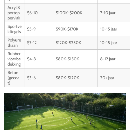
Acryl S
portop
$6-10
$100K-$200K
7-10 jaar
pervlak
Sportve
$5-9
$90K-$170K
10-15 jaar
ldtegels
Polyure
$7-12
$120K-$230K
10-15 jaar
thaan
Rubber
vloerbe
$4-8
$80K-$150K
8-12 jaar
dekking
Beton
(gecoa
$3-6
$80K-$120K
20+ jaar
t)