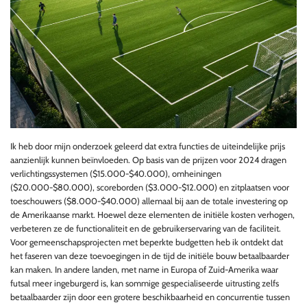
Ik heb door mijn onderzoek geleerd dat extra functies de uiteindelijke prijs
aanzienlijk kunnen beïnvloeden. Op basis van de prijzen voor 2024 dragen
verlichtingssystemen ($15.000-$40.000), omheiningen
($20.000-$80.000), scoreborden ($3.000-$12.000) en zitplaatsen voor
toeschouwers ($8.000-$40.000) allemaal bij aan de totale investering op
de Amerikaanse markt. Hoewel deze elementen de initiële kosten verhogen,
verbeteren ze de functionaliteit en de gebruikerservaring van de faciliteit.
Voor gemeenschapsprojecten met beperkte budgetten heb ik ontdekt dat
het faseren van deze toevoegingen in de tijd de initiële bouw betaalbaarder
kan maken. In andere landen, met name in Europa of Zuid-Amerika waar
futsal meer ingeburgerd is, kan sommige gespecialiseerde uitrusting zelfs
betaalbaarder zijn door een grotere beschikbaarheid en concurrentie tussen