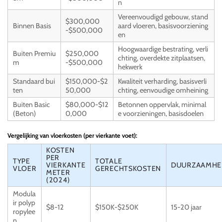
n
Vereenvoudigd gebouw, stand
$300,000
Binnen Basis
aard vloeren, basisvoorziening
-$500,000
en
Hoogwaardige bestrating, verli
Buiten Premiu
$250,000
chting, overdekte zitplaatsen,
m
-$500,000
hekwerk
Standaard bui
$150,000-$2
Kwaliteit verharding, basisverli
ten
50,000
chting, eenvoudige omheining
Buiten Basic
$80,000-$12
Betonnen oppervlak, minimal
(Beton)
0,000
e voorzieningen, basisdoelen
Vergelijking van vloerkosten (per vierkante voet):
KOSTEN
PER
TYPE
TOTALE
VIERKANTE
DUURZAAMHE
VLOER
GERECHTSKOSTEN
METER
(2024)
Modula
ir polyp
$8-12
$150K-$250K
15-20 jaar
ropylee
n