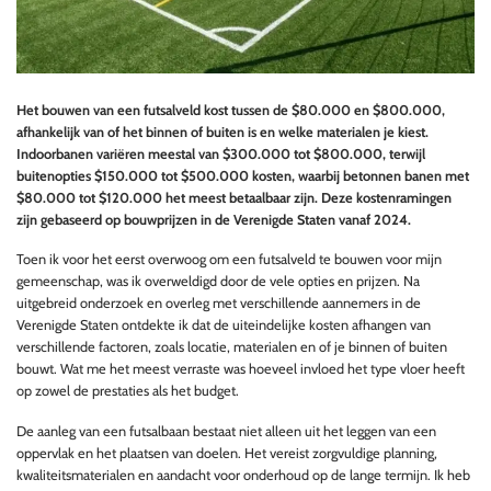
Het bouwen van een futsalveld kost tussen de $80.000 en $800.000,
afhankelijk van of het binnen of buiten is en welke materialen je kiest.
Indoorbanen variëren meestal van $300.000 tot $800.000, terwijl
buitenopties $150.000 tot $500.000 kosten, waarbij betonnen banen met
$80.000 tot $120.000 het meest betaalbaar zijn. Deze kostenramingen
zijn gebaseerd op bouwprijzen in de Verenigde Staten vanaf 2024.
Toen ik voor het eerst overwoog om een futsalveld te bouwen voor mijn
gemeenschap, was ik overweldigd door de vele opties en prijzen. Na
uitgebreid onderzoek en overleg met verschillende aannemers in de
Verenigde Staten ontdekte ik dat de uiteindelijke kosten afhangen van
verschillende factoren, zoals locatie, materialen en of je binnen of buiten
bouwt. Wat me het meest verraste was hoeveel invloed het type vloer heeft
op zowel de prestaties als het budget.
De aanleg van een futsalbaan bestaat niet alleen uit het leggen van een
oppervlak en het plaatsen van doelen. Het vereist zorgvuldige planning,
kwaliteitsmaterialen en aandacht voor onderhoud op de lange termijn. Ik heb