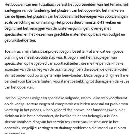
Het bouwen van een futsalbaan vereist het voorbereiden van het terrein, het
aanleggen van de fundering, het plaatsen van het oppervlak, het markeren
van de lijnen, het plaatsen van het doel en het toevoegen van voorzieningen
zoals verlichting en omheining. Het proces duurt meestal 6-12 weken en
begint met het verkrijgen van de juiste vergunningen, overleg met
specialisten en het kiezen van geschikte materialen op basis van budget en
gebruiksbehoeften.
Toen ik aan mijn futsalbaanproject begon, besefte ik al snel dat een goede
planning de meest cruciale stap was. Ik begon met het raadplegen van
specialisten op het gebied van sportfaciliteiten, die me hielpen de kritieke
aspecten van de aanleg van de baan te begrijpen die zowel de directe kosten
als het onderhoud op lange termijn beïnvloeden. Deze begeleiding heeft me
behoed voor kostbare fouten, vooral met betrekking tot drainage en de keuze
van het oppervlak.
Het bouwproces volgt een specifieke volgorde, waarbij elke stap voortbouwt
op de vorige. Kortere wegen of compromissen leiden meestal tot problemen
verderop in het proces. Ik heb geleerd dat, hoewel het funderingswerk niet
zichtbaar is in het eindproduct, de kwaliteit hier het belangrijkst is. Een
slechte voorbereiding van het terrein resulteert vaak in scheuren in het
oppervlak, ongelijke zettingen en drainageproblemen die later duur zijn om
te herstellen.