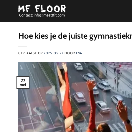
Ga
naar
inhoud
Hoe kies je de juiste gymnastiek
GEPLAATST OP
2025-05-27
DOOR
EVA
27
mei