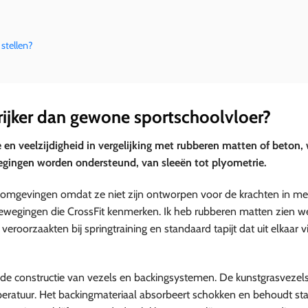
 stellen?
ijker dan gewone sportschoolvloer?
e en veelzijdigheid in vergelijking met rubberen matten of beton,
wegingen worden ondersteund, van sleeën tot plyometrie.
gsomgevingen omdat ze niet zijn ontworpen voor de krachten in m
bewegingen die CrossFit kenmerken. Ik heb rubberen matten zien w
roorzaakten bij springtraining en standaard tapijt dat uit elkaar v
de constructie van vezels en backingsystemen. De kunstgrasvezel
peratuur. Het backingmateriaal absorbeert schokken en behoudt stabi