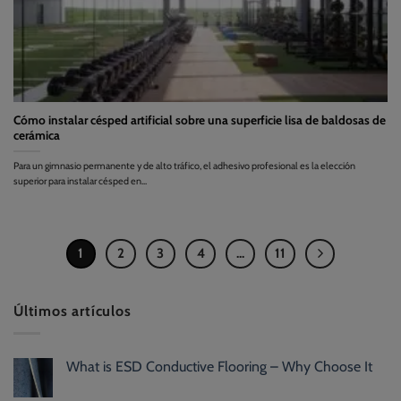
Cómo instalar césped artificial sobre una superficie lisa de baldosas de
cerámica
Para un gimnasio permanente y de alto tráfico, el adhesivo profesional es la elección
superior para instalar césped en...
1
2
3
4
...
11
Últimos artículos
What is ESD Conductive Flooring – Why Choose It