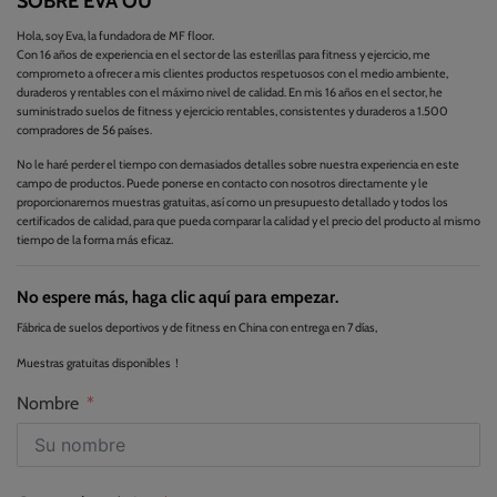
SOBRE EVA OU
Hola, soy Eva, la fundadora de MF floor.
Con 16 años de experiencia en el sector de las esterillas para fitness y ejercicio, me
comprometo a ofrecer a mis clientes productos respetuosos con el medio ambiente,
duraderos y rentables con el máximo nivel de calidad. En mis 16 años en el sector, he
suministrado suelos de fitness y ejercicio rentables, consistentes y duraderos a 1.500
compradores de 56 países.
No le haré perder el tiempo con demasiados detalles sobre nuestra experiencia en este
campo de productos. Puede ponerse en contacto con nosotros directamente y le
proporcionaremos muestras gratuitas, así como un presupuesto detallado y todos los
certificados de calidad, para que pueda comparar la calidad y el precio del producto al mismo
tiempo de la forma más eficaz.
No espere más, haga clic aquí para empezar.
Fábrica de suelos deportivos y de fitness en China con entrega en 7 días,
Muestras gratuitas disponibles！
Nombre