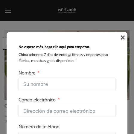
Saltar
al
contenido
×
13
Nov
No espere más, haga clic aquí para empezar.
China primeros 7 días de entrega fitness y deportes piso
fábrica, muestras gratis disponibles！
Nombre
Correo electrónico
Cómo elegir el césped 5 A Side más duradero
Para elegir el césped 5 A Side más duradero hay que centrarse en las especificaciones
técnicas del hilo,...
Número de teléfono