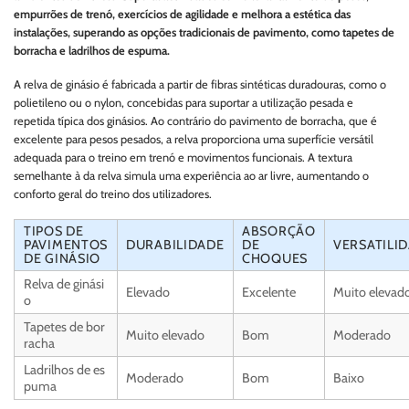
empurrões de trenó, exercícios de agilidade e melhora a estética das
instalações, superando as opções tradicionais de pavimento, como tapetes de
borracha e ladrilhos de espuma.
A relva de ginásio é fabricada a partir de fibras sintéticas duradouras, como o
polietileno ou o nylon, concebidas para suportar a utilização pesada e
repetida típica dos ginásios. Ao contrário do pavimento de borracha, que é
excelente para pesos pesados, a relva proporciona uma superfície versátil
adequada para o treino em trenó e movimentos funcionais. A textura
semelhante à da relva simula uma experiência ao ar livre, aumentando o
conforto geral do treino dos utilizadores.
TIPOS DE
ABSORÇÃO
PAVIMENTOS
DURABILIDADE
DE
VERSATILI
DE GINÁSIO
CHOQUES
Relva de ginási
Elevado
Excelente
Muito elevad
o
Tapetes de bor
Muito elevado
Bom
Moderado
racha
Ladrilhos de es
Moderado
Bom
Baixo
puma