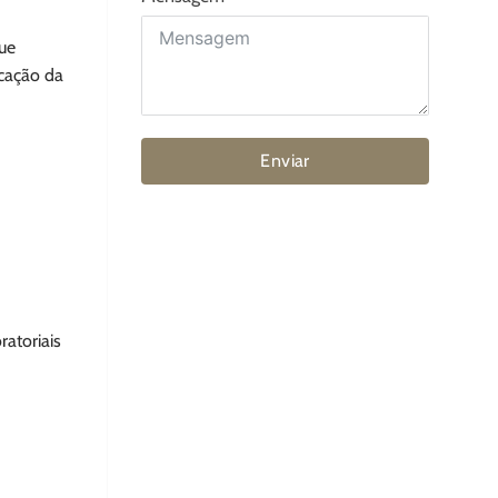
ue
icação da
Enviar
atoriais