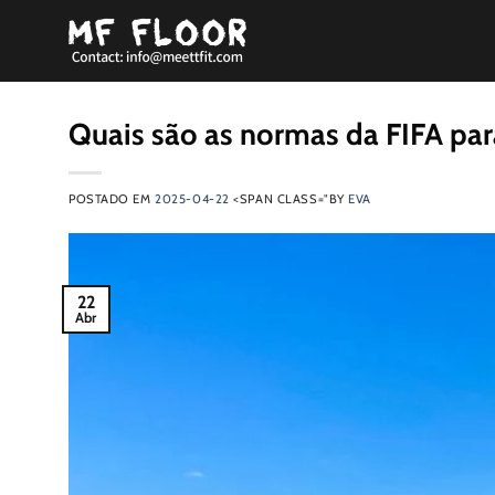
Saltar
para
o
conteúdo
Quais são as normas da FIFA pa
POSTADO EM
2025-04-22
<SPAN CLASS="BY
EVA
22
Abr