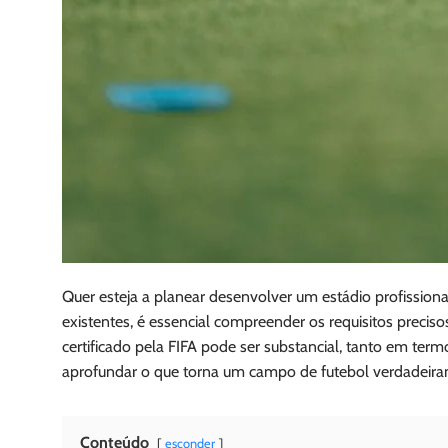
Quer esteja a planear desenvolver um estádio profission
existentes, é essencial compreender os requisitos preci
certificado pela FIFA pode ser substancial, tanto em ter
aprofundar o que torna um campo de futebol verdadeira
Conteúdo
esconder