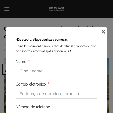
Saltar
para
o
conteúdo
×
Como encontrar uma relva artificial de
confiança?
Não espere, clique aqui para começar.
China Primeira entrega de 7 dias de fitness e fábrica de piso
POSTADO EM
2025-03-22
<SPAN CLASS="BY
EVA
de esportes, amostras grátis disponíveis！
Nome
22
Mar
Correio eletrónico
Número de telefone