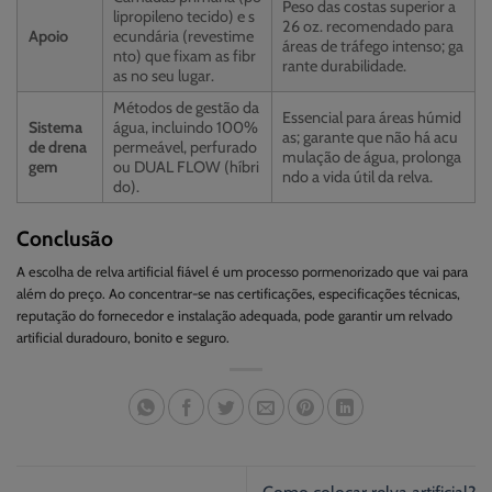
Peso das costas superior a
lipropileno tecido) e s
26 oz. recomendado para
Apoio
ecundária (revestime
áreas de tráfego intenso; ga
nto) que fixam as fibr
rante durabilidade.
as no seu lugar.
Métodos de gestão da
Essencial para áreas húmid
Sistema
água, incluindo 100%
as; garante que não há acu
de drena
permeável, perfurado
mulação de água, prolonga
gem
ou DUAL FLOW (híbri
ndo a vida útil da relva.
do).
Conclusão
A escolha de relva artificial fiável é um processo pormenorizado que vai para
além do preço. Ao concentrar-se nas certificações, especificações técnicas,
reputação do fornecedor e instalação adequada, pode garantir um relvado
artificial duradouro, bonito e seguro.