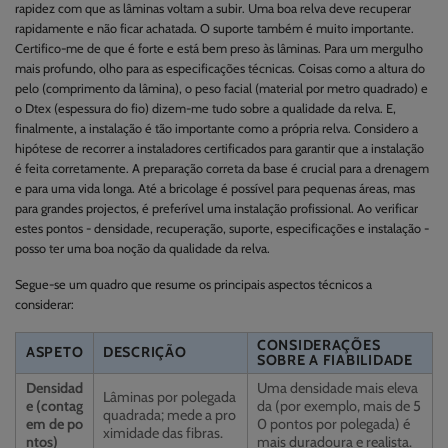
rapidez com que as lâminas voltam a subir. Uma boa relva deve recuperar
rapidamente e não ficar achatada. O suporte também é muito importante.
Certifico-me de que é forte e está bem preso às lâminas. Para um mergulho
mais profundo, olho para as especificações técnicas. Coisas como a altura do
pelo (comprimento da lâmina), o peso facial (material por metro quadrado) e
o Dtex (espessura do fio) dizem-me tudo sobre a qualidade da relva. E,
finalmente, a instalação é tão importante como a própria relva. Considero a
hipótese de recorrer a instaladores certificados para garantir que a instalação
é feita corretamente. A preparação correta da base é crucial para a drenagem
e para uma vida longa. Até a bricolage é possível para pequenas áreas, mas
para grandes projectos, é preferível uma instalação profissional. Ao verificar
estes pontos - densidade, recuperação, suporte, especificações e instalação -
posso ter uma boa noção da qualidade da relva.
Segue-se um quadro que resume os principais aspectos técnicos a
considerar:
CONSIDERAÇÕES
ASPETO
DESCRIÇÃO
SOBRE A FIABILIDADE
Densidad
Uma densidade mais eleva
Lâminas por polegada
e (contag
da (por exemplo, mais de 5
quadrada; mede a pro
em de po
0 pontos por polegada) é
ximidade das fibras.
ntos)
mais duradoura e realista.