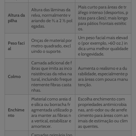
Mais curto para áreas de tr
Altura das lâminas da
áfego intenso (desportos, p
Altura da
relva, normalmente v
istas para cães); mais longo
pilha
ariando de ⅜ a 2 ½ pol
para pátios frontais estétic
egadas.
os.
Um peso facial mais elevad
Onças de material por
Peso faci
o (por exemplo, >60 oz.) in
metro quadrado, excl
al
dica uma melhor qualidade
uindo o suporte.
e longevidade.
Camada adicional de f
ibras que imita as inco
Aumenta o realismo e a du
nsistências da relva na
rabilidade, especialmente p
Colmo
tural, incluindo freque
ara áreas com pouca manu
ntemente fibras casta
tenção.
nhas.
Material como areia d
Escolha enchimento com
e sílica ou borracha fr
propriedades antimicrobia
Enchime
agmentada utilizado p
nas, anti-odor ou de arrefe
nto
ara manter as fibras n
cimento para áreas com an
a vertical, estabilizar e
imais de estimação ou clim
amortecer.
as quentes.
Camadas primária (po