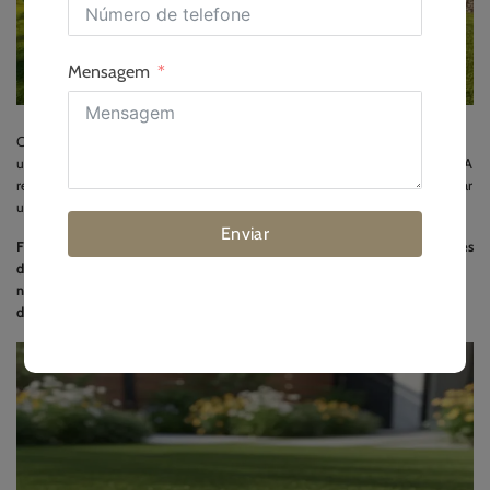
Mensagem
Continua a debater-se com um relvado irregular e desgastado? Imagine pisar
um relvado perfeitamente verde todos os dias, sem ter de o cortar ou regar! A
relva artificial pode tornar este sonho realidade, mas é fundamental encontrar
uma relva em que possa confiar.
Enviar
Fiável
relva artificial
é mais do que apenas aparência. Trata-se de certificações
de segurança, materiais duradouros e fornecedores fiáveis. Concentre-se
nestes factores para garantir que o seu investimento dura e tem o
desempenho esperado, e não apenas em obter o preço mais baixo.