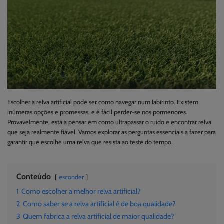
Escolher a relva artificial pode ser como navegar num labirinto. Existem
inúmeras opções e promessas, e é fácil perder-se nos pormenores.
Provavelmente, está a pensar em como ultrapassar o ruído e encontrar relva
que seja realmente fiável. Vamos explorar as perguntas essenciais a fazer para
garantir que escolhe uma relva que resista ao teste do tempo.
Conteúdo
esconder
1
Como escolher a melhor relva artificial?
2
Como saber se a relva artificial é de boa qualidade?
3
Quem fabrica a relva artificial de maior qualidade?