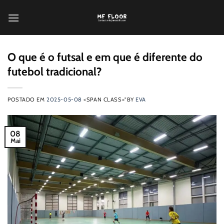
Saltar
para
o
conteúdo
O que é o futsal e em que é diferente do
futebol tradicional?
POSTADO EM
2025-05-08
<SPAN CLASS="BY
EVA
08
Mai