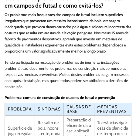
em campos de futsal e como evitá-los?
Os problemas mais frequentes dos campos de futsal incluem superfícies
irregulares que provocam um ressalto inconsistente da bola, drenagem
inadequada que provoca danos causados pela água e soldadura incorrecta das
costuras que resulta em arestas de elevação perigosas. Nos meus 15 anos de
fabrico de pavimentos desportivos, aprendi que investir em materiais de
qualidade e instaladores experientes evita estes problemas dispendiosos e
proporciona um valor significativamente melhor a longo prazo.
Tendo participado na resolução de problemas de inúmeras instalações
problemáticas, documentei os problemas de construção mais comuns e as
respectivas medidas preventivas. Muitos destes problemas surgem meses ou
anos após a instalação, mas quase todos podem ser atribuídos a decisões de
construção.
Problemas comuns de construção de quadras de futsal e prevenção
CAUSAS DE
MEDIDAS
PROBLEMA
SINTOMAS
BASE
PREVENTIVAS
Preparação d
Ressalto de
Tolerâncias rigor
eficiente da b
Superfície de
bola inconsi
osas de planicida
ase, aplicaçã
jogo irregular
stente, onda
de, tempo de cu