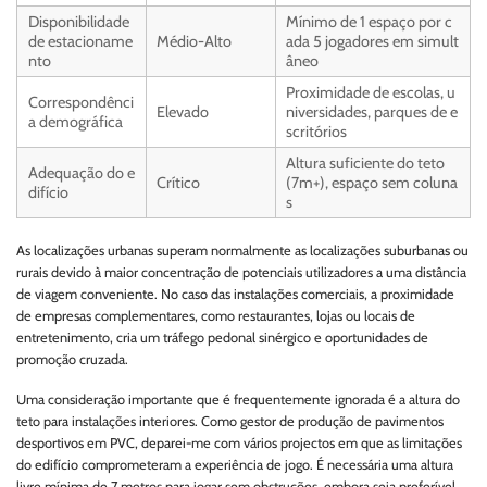
Disponibilidade
Mínimo de 1 espaço por c
de estacioname
Médio-Alto
ada 5 jogadores em simult
nto
âneo
Proximidade de escolas, u
Correspondênci
Elevado
niversidades, parques de e
a demográfica
scritórios
Altura suficiente do teto
Adequação do e
Crítico
(7m+), espaço sem coluna
difício
s
As localizações urbanas superam normalmente as localizações suburbanas ou
rurais devido à maior concentração de potenciais utilizadores a uma distância
de viagem conveniente. No caso das instalações comerciais, a proximidade
de empresas complementares, como restaurantes, lojas ou locais de
entretenimento, cria um tráfego pedonal sinérgico e oportunidades de
promoção cruzada.
Uma consideração importante que é frequentemente ignorada é a altura do
teto para instalações interiores. Como gestor de produção de pavimentos
desportivos em PVC, deparei-me com vários projectos em que as limitações
do edifício comprometeram a experiência de jogo. É necessária uma altura
livre mínima de 7 metros para jogar sem obstruções, embora seja preferível