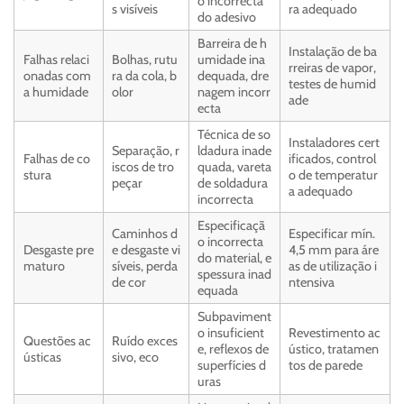
o incorrecta
s visíveis
ra adequado
do adesivo
Barreira de h
Instalação de ba
Falhas relaci
Bolhas, rutu
umidade ina
rreiras de vapor,
onadas com
ra da cola, b
dequada, dre
testes de humid
a humidade
olor
nagem incorr
ade
ecta
Técnica de so
Instaladores cert
Separação, r
ldadura inade
Falhas de co
ificados, control
iscos de tro
quada, vareta
stura
o de temperatur
peçar
de soldadura
a adequado
incorrecta
Especificaçã
Caminhos d
Especificar mín.
o incorrecta
Desgaste pre
e desgaste vi
4,5 mm para áre
do material, e
maturo
síveis, perda
as de utilização i
spessura inad
de cor
ntensiva
equada
Subpaviment
o insuficient
Revestimento ac
Questões ac
Ruído exces
e, reflexos de
ústico, tratamen
ústicas
sivo, eco
superfícies d
tos de parede
uras