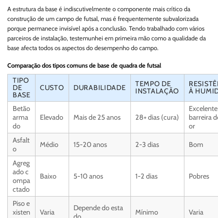
A estrutura da base é indiscutivelmente o componente mais crítico da
construção de um campo de futsal, mas é frequentemente subvalorizada
porque permanece invisível após a conclusão. Tendo trabalhado com vários
parceiros de instalação, testemunhei em primeira mão como a qualidade da
base afecta todos os aspectos do desempenho do campo.
Comparação dos tipos comuns de base de quadra de futsal
TIPO
TEMPO DE
RESISTÊ
DE
CUSTO
DURABILIDADE
INSTALAÇÃO
À HUMI
BASE
Betão
Excelent
arma
Elevado
Mais de 25 anos
28+ dias (cura)
barreira d
do
or
Asfalt
Médio
15-20 anos
2-3 dias
Bom
o
Agreg
ado c
Baixo
5-10 anos
1-2 dias
Pobres
ompa
ctado
Piso e
Depende do esta
xisten
Varia
Mínimo
Varia
do