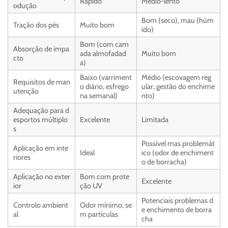
Rápido
Médio-lento
odução
Bom (seco), mau (húm
Tração dos pés
Muito bom
ido)
Bom (com cam
Absorção de impa
ada almofadad
Muito bom
cto
a)
Baixo (varriment
Médio (escovagem reg
Requisitos de man
o diário, esfrego
ular, gestão do enchime
utenção
na semanal)
nto)
Adequação para d
esportos múltiplo
Excelente
Limitada
s
Possível mas problemát
Aplicação em inte
Ideal
ico (odor de enchiment
riores
o de borracha)
Aplicação no exter
Bom com prote
Excelente
ior
ção UV
Potenciais problemas d
Controlo ambient
Odor mínimo, se
e enchimento de borra
al
m partículas
cha