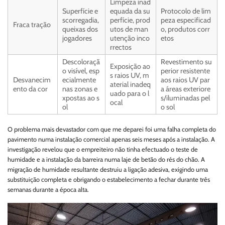
Limpeza inad
Superfície e
equada da su
Protocolo de lim
scorregadia,
perfície, prod
peza especificad
Fraca tração
queixas dos
utos de man
o, produtos corr
jogadores
utenção inco
etos
rrectos
Descoloraçã
Revestimento su
Exposição ao
o visível, esp
perior resistente
s raios UV, m
Desvanecim
ecialmente
aos raios UV par
aterial inadeq
ento da cor
nas zonas e
a áreas exteriore
uado para o l
xpostas ao s
s/iluminadas pel
ocal
ol
o sol
O problema mais devastador com que me deparei foi uma falha completa do
pavimento numa instalação comercial apenas seis meses após a instalação. A
investigação revelou que o empreiteiro não tinha efectuado o teste de
humidade e a instalação da barreira numa laje de betão do rés do chão. A
migração de humidade resultante destruiu a ligação adesiva, exigindo uma
substituição completa e obrigando o estabelecimento a fechar durante três
semanas durante a época alta.