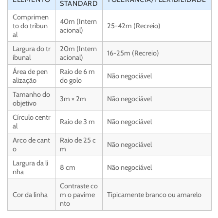
STANDARD
Comprimen
40m (Intern
to do tribun
25-42m (Recreio)
acional)
al
Largura do tr
20m (Intern
16-25m (Recreio)
ibunal
acional)
Área de pen
Raio de 6 m
Não negociável
alização
do golo
Tamanho do
3m × 2m
Não negociável
objetivo
Círculo centr
Raio de 3 m
Não negociável
al
Arco de cant
Raio de 25 c
Não negociável
o
m
Largura da li
8 cm
Não negociável
nha
Contraste co
Cor da linha
m o pavime
Tipicamente branco ou amarelo
nto