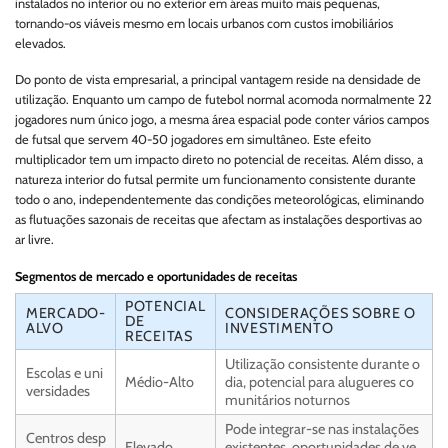
instalados no interior ou no exterior em áreas muito mais pequenas,
tornando-os viáveis mesmo em locais urbanos com custos imobiliários
elevados.
Do ponto de vista empresarial, a principal vantagem reside na densidade de
utilização. Enquanto um campo de futebol normal acomoda normalmente 22
jogadores num único jogo, a mesma área espacial pode conter vários campos
de futsal que servem 40-50 jogadores em simultâneo. Este efeito
multiplicador tem um impacto direto no potencial de receitas. Além disso, a
natureza interior do futsal permite um funcionamento consistente durante
todo o ano, independentemente das condições meteorológicas, eliminando
as flutuações sazonais de receitas que afectam as instalações desportivas ao
ar livre.
Segmentos de mercado e oportunidades de receitas
POTENCIAL
MERCADO-
CONSIDERAÇÕES SOBRE O
DE
ALVO
INVESTIMENTO
RECEITAS
Utilização consistente durante o
Escolas e uni
Médio-Alto
dia, potencial para alugueres co
versidades
munitários noturnos
Pode integrar-se nas instalações
Centros desp
Elevado
existentes, oportunidades de ve