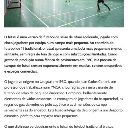
O futsal é uma versão de futebol de salão de ritmo acelerado, jogado com
cinco jogadores por equipa num campo mais pequeno. Ao contrário do
futebol de 11 tradicional, o futsal apresenta uma bola mais pequena e menos
saltitante, sem regra de fora de jogo e com substituições ilimitadas. Como
gestor de produção numa fábrica de pavimentos em PVC, vi a procura de
campos de futsal crescer exponencialmente em escolas, centros desportivos
e espaços comerciais.
O jogo teve origem no Uruguai em 1930, quando Juan Carlos Ceriani, um
professor que trabalhava num YMCA, criou regras para uma variante de
futebol de salão de pequena dimensão. Combinou brilhantemente
elementos de vários desportos - a contagem de jogadores do basquetebol, as
regras do guarda-redes do pólo aquático e as dimensões do campo
semelhantes às do andebol. Esta fusão inteligente deu origem a um desporto
dinâmico, perfeito para espaços mais pequenos.
O que distingue verdadeiramente o futsal do futebol tradicional é a sua