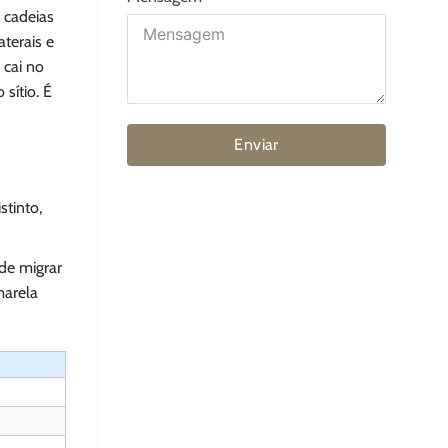
 cadeias
terais e
 cai no
sítio. É
Enviar
tinto,
de migrar
marela