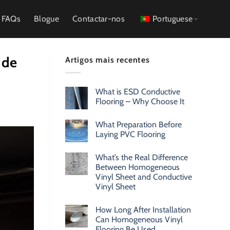
FAQs
Blogue
Contactar-nos
Portuguese
 de
Artigos mais recentes
What is ESD Conductive
Flooring – Why Choose It
What Preparation Before
Laying PVC Flooring
What’s the Real Difference
Between Homogeneous
Vinyl Sheet and Conductive
Vinyl Sheet
How Long After Installation
Can Homogeneous Vinyl
Flooring Be Used