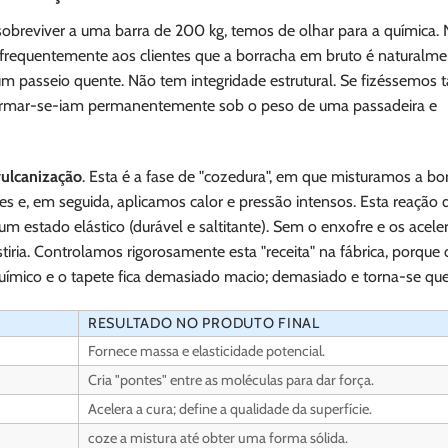
sobreviver a uma barra de 200 kg, temos de olhar para a química.
o frequentemente aos clientes que a borracha em bruto é naturalm
um passeio quente. Não tem integridade estrutural. Se fizéssemos 
eformar-se-iam permanentemente sob o peso de uma passadeira e
vulcanização
. Esta é a fase de "cozedura", em que misturamos a b
es e, em seguida, aplicamos calor e pressão intensos. Esta reação 
 estado elástico (durável e saltitante). Sem o enxofre e os acele
tiria. Controlamos rigorosamente esta "receita" na fábrica, porque 
químico e o tapete fica demasiado macio; demasiado e torna-se que
RESULTADO NO PRODUTO FINAL
Fornece massa e elasticidade potencial.
Cria "pontes" entre as moléculas para dar força.
Acelera a cura; define a qualidade da superfície.
coze a mistura até obter uma forma sólida.