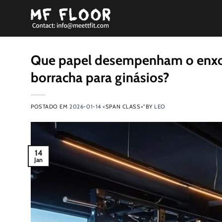
Saltar
para
o
conteúdo
Que papel desempenham o enxof
borracha para ginásios?
POSTADO EM
2026-01-14
<SPAN CLASS="BY
LEO
14
Jan