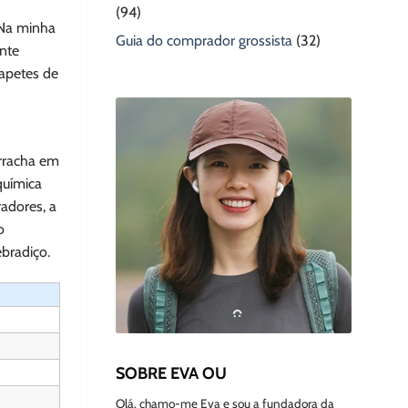
(94)
 Na minha
Guia do comprador grossista
(32)
ente
tapetes de
orracha em
química
radores, a
o
bradiço.
SOBRE EVA OU
Olá, chamo-me Eva e sou a fundadora da