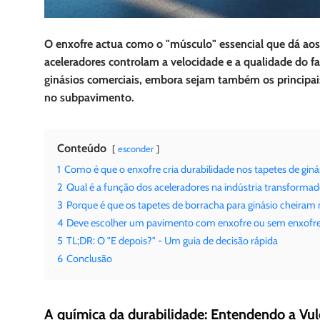
O enxofre actua como o "músculo" essencial que dá aos t
aceleradores controlam a velocidade e a qualidade do f
ginásios comerciais, embora sejam também os principais
no subpavimento.
Conteúdo
esconder
1
Como é que o enxofre cria durabilidade nos tapetes de giná
2
Qual é a função dos aceleradores na indústria transforma
3
Porque é que os tapetes de borracha para ginásio cheiram 
4
Deve escolher um pavimento com enxofre ou sem enxofr
5
TL;DR: O "E depois?" - Um guia de decisão rápida
6
Conclusão
A química da durabilidade: Entendendo a Vu