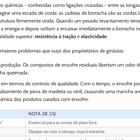
 químicas - conhecidas como ligações cruzadas - entre as longas
gine uma escada de corda: as cadeias de borracha são as cordas la
strutura firmemente unida. Quando um pesado levantamento terra
 a energia e depois voltam a encaixar imediatamente a borracha no 
lidade superior.
resistência à tração
e
elasticidade
.
maiores problemas que ouço dos proprietários de ginásios:
rodução. Os compostos de enxofre residuais libertam um odor dis
cha queimada.
em termos de controlo de qualidade. Com o tempo, o enxofre po
acabamento de pisos de madeira ou vinil, causando uma mancha a
química dos produtos curados com enxofre.
NOTA DE CQ
".
Essencial para as zonas de peso livre.
Dissipa-se com o tempo, mas é inerente.