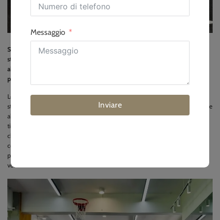
Messaggio
Sì, le piste da ginnastica sono una parte fondamentale delle moderne
strutture per il fitness e delle palestre domestiche. Vanno oltre il semplice
allenamento con lo slittino. Questi percorsi aumentano le prestazioni,
prevengono gli infortuni e offrono opzioni di allenamento versatili.
Le piste da ginnastica sono una componente essenziale delle moderne
Inviare
strutture per il fitness e delle palestre domestiche, che vanno oltre il semplice
allenamento con lo slittino. Offrono molti utilizzi. Questa guida illustra i vari
tipi di piste da ginnastica. Spiega i loro vantaggi unici. Illustra inoltre i fattori
chiave da considerare per la scelta. Il mio obiettivo è quello di fornirvi le
conoscenze necessarie per prendere decisioni informate per la vostra
palestra personale o commerciale. Capirete cosa rende una pista giusta per
voi.