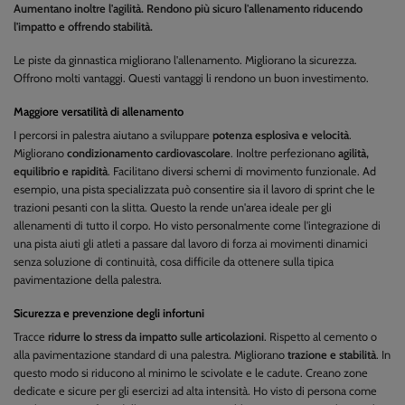
Aumentano inoltre l'agilità. Rendono più sicuro l'allenamento riducendo
l'impatto e offrendo stabilità.
Le piste da ginnastica migliorano l'allenamento. Migliorano la sicurezza.
Offrono molti vantaggi. Questi vantaggi li rendono un buon investimento.
Maggiore versatilità di allenamento
I percorsi in palestra aiutano a sviluppare
potenza esplosiva e velocità
.
Migliorano
condizionamento cardiovascolare
. Inoltre perfezionano
agilità,
equilibrio e rapidità
. Facilitano diversi schemi di movimento funzionale. Ad
esempio, una pista specializzata può consentire sia il lavoro di sprint che le
trazioni pesanti con la slitta. Questo la rende un'area ideale per gli
allenamenti di tutto il corpo. Ho visto personalmente come l'integrazione di
una pista aiuti gli atleti a passare dal lavoro di forza ai movimenti dinamici
senza soluzione di continuità, cosa difficile da ottenere sulla tipica
pavimentazione della palestra.
Sicurezza e prevenzione degli infortuni
Tracce
ridurre lo stress da impatto sulle articolazioni
. Rispetto al cemento o
alla pavimentazione standard di una palestra. Migliorano
trazione e stabilità
. In
questo modo si riducono al minimo le scivolate e le cadute. Creano zone
dedicate e sicure per gli esercizi ad alta intensità. Ho visto di persona come