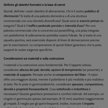
Definire gli obiettivi formativi e la base di utenti
Quindi, definite i vostri obiettivi di allenamento. Chi è il vostro
pubblico di
riferimento
? Si tratta di una palestra domestica o di una struttura
commerciale con una clientela diversificata? Quali sono le
esercizi primari
da
eseguire? Qual è il
traffico pedonale previsto
e
intensità d'uso
? Per una
palestra commerciale che si concentra sul powerlifting, una pista integrata
con piattaforme di sollevamento potrebbe essere l'ideale. Se si tratta di una
squadra sportiva, sarà essenziale disporre di linee di demarcazione precise
per le esercitazioni. La comprensione di questi fattori garantisce che la pista
supporti le vostre esigenze specifiche.
Considerazioni sui materiali e sulla costruzione
I materiali e la costruzione sono fondamentali. Per il tappeto erboso,
considerare
altezza dei pali, densità, opzioni di riempimento
(se presente), e
materiale di supporto
. Pensate anche al
composizione del filato
- Il nylon
offre una maggiore durata, mentre il polietilene è più morbido e più realistico
al tatto. Per le piste in gomma/atletiche, considerare
spessore, composizione,
densità e proprietà fonoassorbenti
. Cosa
sottofondo o imbottitura
è
necessario? Questo garantisce prestazioni e comfort ottimali. Ad esempio, un
cingolo in gomma più spesso (ad esempio, 8-12 mm) assorbirà maggiormente
gli impatti. È meglio per gli sprint frequenti. Inoltre, ricercare il
impatto