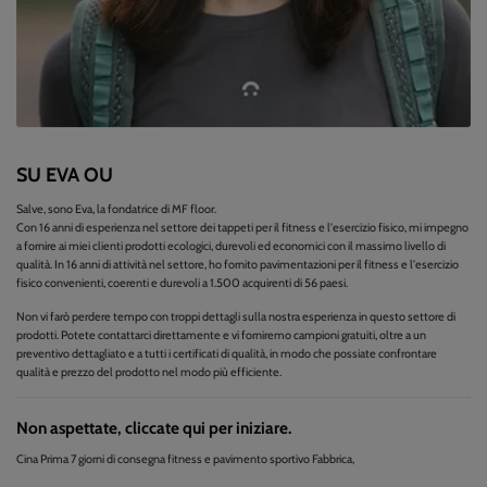
SU EVA OU
Salve, sono Eva, la fondatrice di MF floor.
Con 16 anni di esperienza nel settore dei tappeti per il fitness e l'esercizio fisico, mi impegno
a fornire ai miei clienti prodotti ecologici, durevoli ed economici con il massimo livello di
qualità. In 16 anni di attività nel settore, ho fornito pavimentazioni per il fitness e l'esercizio
fisico convenienti, coerenti e durevoli a 1.500 acquirenti di 56 paesi.
Non vi farò perdere tempo con troppi dettagli sulla nostra esperienza in questo settore di
prodotti. Potete contattarci direttamente e vi forniremo campioni gratuiti, oltre a un
preventivo dettagliato e a tutti i certificati di qualità, in modo che possiate confrontare
qualità e prezzo del prodotto nel modo più efficiente.
Non aspettate, cliccate qui per iniziare.
Cina Prima 7 giorni di consegna fitness e pavimento sportivo Fabbrica,