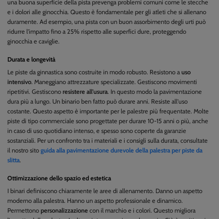
una buona superficie della pista prevenga problemi comuni come le stecche
e i dolori alle ginocchia. Questo è fondamentale per gli atleti che si allenano
duramente. Ad esempio, una pista con un buon assorbimento degli urti può
ridurre l'impatto fino a 25% rispetto alle superfici dure, proteggendo
ginocchia e caviglie.
Durata e longevità
Le piste da ginnastica sono costruite in modo robusto. Resistono a
uso
intensivo
. Maneggiano attrezzature specializzate. Gestiscono movimenti
ripetitivi. Gestiscono
resistere all'usura
. In questo modo la pavimentazione
dura più a lungo. Un binario ben fatto può durare anni. Resiste all'uso
costante. Questo aspetto è importante per le palestre più frequentate. Molte
piste di tipo commerciale sono progettate per durare 10-15 anni o più, anche
in caso di uso quotidiano intenso, e spesso sono coperte da garanzie
sostanziali. Per un confronto tra i materiali e i consigli sulla durata, consultate
il nostro sito
guida alla pavimentazione durevole della palestra per piste da
slitta
.
Ottimizzazione dello spazio ed estetica
I binari definiscono chiaramente le aree di allenamento. Danno un aspetto
moderno alla palestra. Hanno un aspetto professionale e dinamico.
Permettono
personalizzazione
con il marchio e i colori. Questo migliora