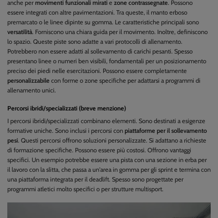
anche per
movimenti funzionali mirati
e
zone contrassegnate
. Possono
essere integrati con altre pavimentazioni. Tra queste, il manto erboso
premarcato o le linee dipinte su gomma. Le caratteristiche principali sono
versatilità
. Forniscono una chiara guida per il movimento. Inoltre, definiscono
lo spazio. Queste piste sono adatte a vari protocolli di allenamento.
Potrebbero non essere adatti al sollevamento di carichi pesanti. Spesso
presentano linee o numeri ben visibili, fondamentali per un posizionamento
preciso dei piedi nelle esercitazioni. Possono essere completamente
personalizzabile
con forme o zone specifiche per adattarsi a programmi di
allenamento unici.
Percorsi ibridi/specializzati (breve menzione)
I percorsi ibridi/specializzati combinano elementi. Sono destinati a esigenze
formative uniche. Sono inclusi i percorsi con
piattaforme per il sollevamento
pesi
. Questi percorsi offrono soluzioni personalizzate. Si adattano a richieste
di formazione specifiche. Possono essere più costosi. Offrono vantaggi
specifici. Un esempio potrebbe essere una pista con una sezione in erba per
il lavoro con la slitta, che passa a un'area in gomma per gli sprint e termina con
una piattaforma integrata per il deadlift. Spesso sono progettate per
programmi atletici molto specifici o per strutture multisport.