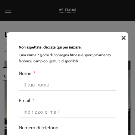
Salta
ai
contenuti
×
La guida definitiva alle piste da ginnastica
Non aspettate, cliccate qui per iniziare.
PUBBLICATO IL
2025-07-21
DA
EVA
Cina Prima 7 giorni di consegna fitness e sport pavimento
fabbrica, campioni gratuiti disponibili！
21
Nome
Capocorda
Email
Numero di telefono