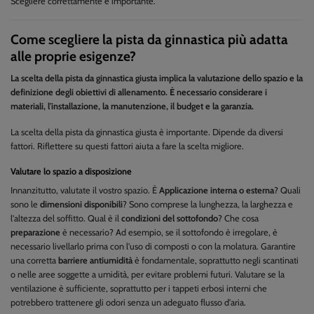
Scegliere correttamente è importante.
Come scegliere la pista da ginnastica più adatta
alle proprie esigenze?
La scelta della pista da ginnastica giusta implica la valutazione dello spazio e la
definizione degli obiettivi di allenamento. È necessario considerare i
materiali, l'installazione, la manutenzione, il budget e la garanzia.
La scelta della pista da ginnastica giusta è importante. Dipende da diversi
fattori. Riflettere su questi fattori aiuta a fare la scelta migliore.
Valutare lo spazio a disposizione
Innanzitutto, valutate il vostro spazio. È
Applicazione interna o esterna
? Quali
sono le
dimensioni disponibili
? Sono comprese la lunghezza, la larghezza e
l'altezza del soffitto. Qual è il
condizioni del sottofondo
? Che cosa
preparazione
è necessario? Ad esempio, se il sottofondo è irregolare, è
necessario livellarlo prima con l'uso di composti o con la molatura. Garantire
una corretta
barriere antiumidità
è fondamentale, soprattutto negli scantinati
o nelle aree soggette a umidità, per evitare problemi futuri. Valutare se la
ventilazione è sufficiente, soprattutto per i tappeti erbosi interni che
potrebbero trattenere gli odori senza un adeguato flusso d'aria.