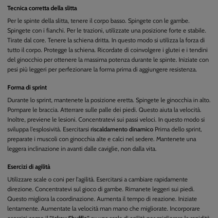
Tecnica corretta della slitta
Per le spinte della slitta, tenere il corpo basso. Spingete con le gambe.
Spingete con i fianchi. Per le trazioni, utilizzate una posizione forte e stabile.
Tirate dal core. Tenere la schiena dritta. In questo modo si utilizza la forza di
tutto il corpo. Protegge la schiena. Ricordate di coinvolgere i glutei e i tendini
del ginocchio per ottenere la massima potenza durante le spinte. Iniziate con
pesi più leggeri per perfezionare la forma prima di aggiungere resistenza.
Forma di sprint
Durante lo sprint, mantenete la posizione eretta. Spingete le ginocchia in alto.
Pompare le braccia. Atterrare sulle palle dei piedi. Questo aiuta la velocità.
Inoltre, previene le lesioni. Concentratevi sui passi veloci. In questo modo si
sviluppa l'esplosività. Esercitarsi
riscaldamento dinamico
Prima dello sprint,
preparate i muscoli con ginocchia alte e calci nel sedere. Mantenete una
leggera inclinazione in avanti dalle caviglie, non dalla vita.
Esercizi di agilità
Utilizzare scale o coni per l'agilità. Esercitarsi a cambiare rapidamente
direzione. Concentratevi sul gioco di gambe. Rimanete leggeri sui piedi.
Questo migliora la coordinazione. Aumenta il tempo di reazione. Iniziate
lentamente. Aumentate la velocità man mano che migliorate. Incorporare