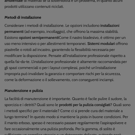
ambientale
di materiali se la sostenibilità è un problema, in quanto alcuni
prodotti utilizzano contenuti riciclati.
Metodi di installazione
Considerare i metodi di installazione. Le opzioni includono
installazioni
permanenti
(ad esempio, incollaggio), che offrono la massima stabilità.
Esistono
opzioni semipermanenti
Come il nastro biadesivo, è ottimo per un
uso meno intensivo o per allestimenti temporanei.
Sistemi modulari
offrono
piastrelle o rotoli ad incastro, garantendo la flessibilità necessaria per
modificare la disposizione. Pensate all'installazione professionale rispetto a
quella fai-da-te. L'installazione professionale è altamente raccomandata per
gli spazi commerciali o per i layout complessi, poiché un'installazione
impropria può invalidare la garanzia e comportare rischi per la sicurezza,
come la deformazione o il sollevamento, con conseguenti inciampi.
Manutenzione e pulizia
La facilità di manutenzione è importante. Quanto è facile pulire il sudore, la
sporcizia e i detriti? Quali sono le
prodotti per la pulizia consigliati
? Quali sono
i metodi specifici per il materiale? Come ci si prende cura del materiale a
lungo termine? In questo modo si mantiene la pista in buone condizioni. Per
il manto erboso, spesso è necessario passare regolarmente l'aspirapolvere e
fare occasionalmente una pulizia profonda. Per la gomma, di solito è
sufficiente un semplice straccio e un detergente delicato, evitando però