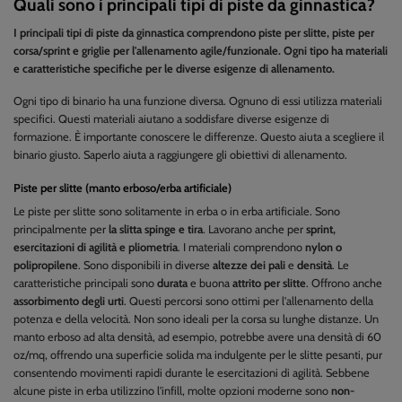
Quali sono i principali tipi di piste da ginnastica?
I principali tipi di piste da ginnastica comprendono piste per slitte, piste per
corsa/sprint e griglie per l'allenamento agile/funzionale. Ogni tipo ha materiali
e caratteristiche specifiche per le diverse esigenze di allenamento.
Ogni tipo di binario ha una funzione diversa. Ognuno di essi utilizza materiali
specifici. Questi materiali aiutano a soddisfare diverse esigenze di
formazione. È importante conoscere le differenze. Questo aiuta a scegliere il
binario giusto. Saperlo aiuta a raggiungere gli obiettivi di allenamento.
Piste per slitte (manto erboso/erba artificiale)
Le piste per slitte sono solitamente in erba o in erba artificiale. Sono
principalmente per
la slitta spinge e tira
. Lavorano anche per
sprint,
esercitazioni di agilità e pliometria
. I materiali comprendono
nylon o
polipropilene
. Sono disponibili in diverse
altezze dei pali
e
densità
. Le
caratteristiche principali sono
durata
e buona
attrito per slitte
. Offrono anche
assorbimento degli urti
. Questi percorsi sono ottimi per l'allenamento della
potenza e della velocità. Non sono ideali per la corsa su lunghe distanze. Un
manto erboso ad alta densità, ad esempio, potrebbe avere una densità di 60
oz/mq, offrendo una superficie solida ma indulgente per le slitte pesanti, pur
consentendo movimenti rapidi durante le esercitazioni di agilità. Sebbene
alcune piste in erba utilizzino l'infill, molte opzioni moderne sono
non-