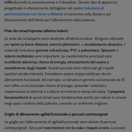
infill
riducendo la manutenzione e il disordine. Questo tipo di approccio
progettuale è ulteriormente dettagliato nel nostro
Soluzione di
pavimentazione con binari a slitta
che si concentra sulla durata e sul
bilanciamento dell'attrito per l'allenamento della potenza.
Piste da corsa/impronta (atletica indoor)
Le piste da corsa/sprint sono destinate all'atletica indoor. Vengono utilizzate
per
sprint su breve distanza
,
esercizi pliometrici
, e
riscaldamento dinamico
. I
materiali includono
gomma vulcanizzata, PVC o poliuretano
.
Spessore
e
sistemi multistrato
sono importanti. Le caratteristiche principali sono
eccellente aderenza, ritorno di energia, smorzamento del suono e
assorbimento degli impatti
. Questi percorsi sono ottimi per gli impatti
ripetitivi ad alta intensità. Potrebbero essere troppo solidi per alcuni
allenamenti funzionali. Ad esempio, un binario in gomma vulcanizzata da 10
mm offre un eccezionale ritorno di energia, aiutando i velocisti a
massimizzare la velocità e a ridurre al minimo lo stress articolare. Il
proprietà
fonoassorbenti
di questi binari sono fondamentali anche per ridurre il rumore
negli spazi condivisi della palestra, creando un ambiente migliore.
Griglie di allenamento agilità/funzionale e percorsi contrassegnati
Le griglie per l'allenamento di agilità/funzionale sono dotate di percorsi
contrassegnati. Sono per
esercitazioni con la scala
e
trapani a cono
. Lavorano