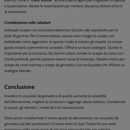
esercizi come il
"Ickey Shuffle"
su una scala di agilità per migliorare la rapidità
e la precisione. Variate le esercitazioni per mettere alla prova diversi schemi
di movimento.
Considerazioni sulle calzature
Indossate scarpe con una buona aderenza. Questo vale soprattutto per le
piste di gomma. Per il manto erboso, spesso sono meglio le scarpe con
battistrada meno aggressivo. In questo modo si evitano gli impatti. Le scarpe
giuste aiutano a prevenire le scivolate. Offrono un buon sostegno. Questo è
importante per la sicurezza. Sui terreni erbosi, evitate le scarpe da corsa con i
chiodi profondi, perché possono essere causa di inciampo. Optate invece per
scarpe da cross-training o scarpe da ginnastica con suola piatta che offrano un
sostegno laterale.
Conclusione
Investire in una pista da ginnastica di qualità aumenta la versatilità
dell'allenamento, migliora la sicurezza e aggiunge valore estetico. Considerate
lo spazio, gli obiettivi, i materiali e la manutenzione.
Siete pronti a trasformare il vostro spazio di allenamento con una pista da
ginnastica ad alte prestazioni? Il nostro team di Gym Tracks ha una vasta
esperienza nella produzione di soluzioni personalizzate per palestre