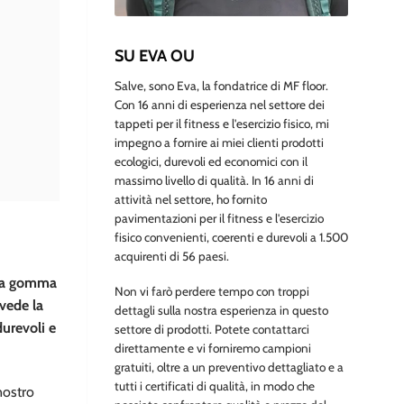
SU EVA OU
Salve, sono Eva, la fondatrice di MF floor.
Con 16 anni di esperienza nel settore dei
tappeti per il fitness e l'esercizio fisico, mi
impegno a fornire ai miei clienti prodotti
ecologici, durevoli ed economici con il
massimo livello di qualità. In 16 anni di
attività nel settore, ho fornito
pavimentazioni per il fitness e l'esercizio
fisico convenienti, coerenti e durevoli a 1.500
acquirenti di 56 paesi.
 da gomma
Non vi farò perdere tempo con troppi
evede la
dettagli sulla nostra esperienza in questo
durevoli e
settore di prodotti. Potete contattarci
direttamente e vi forniremo campioni
gratuiti, oltre a un preventivo dettagliato e a
tutti i certificati di qualità, in modo che
nostro