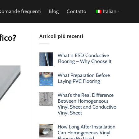
Domande frequenti
Blog
Contatto
Italian
fico?
Articoli più recenti
What is ESD Conductive
Flooring – Why Choose It
What Preparation Before
Laying PVC Flooring
What’s the Real Difference
Between Homogeneous
Vinyl Sheet and Conductive
Vinyl Sheet
How Long After Installation
Can Homogeneous Vinyl
Flooring Be Used