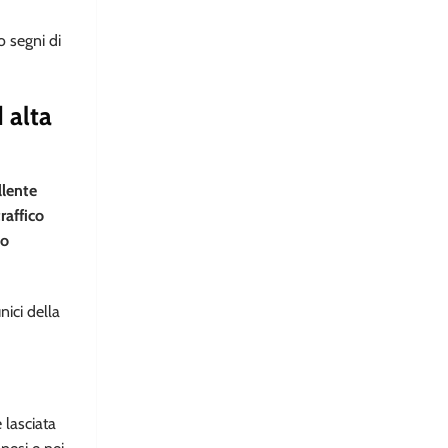
o segni di
 alta
llente
raffico
to
ici della
 lasciata