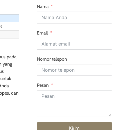
Nama
A
ot
Email
okus pada
Nomor telepon
n yang
us
 untuk
Pesan
 Anda
ropes, dan
Kirim