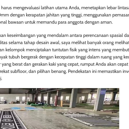
 harus mengevaluasi latihan utama Anda, menetapkan lebar lintasa
20mm dengan kerapatan jahitan yang tinggi, menggunakan pemas
onal bawaan untuk memandu para anggota dengan aman.
an keseimbangan yang mendalam antara perencanaan spasial d
silitas selama tahap desain awal, saya melihat banyak orang melih
aran kelompok menciptakan tuntutan fisik yang intens yang membu
yak tubuh bergerak dengan kecepatan tinggi dalam ruang yang kecil
r yang berat dan gerakan kaki yang cepat, rumput Anda akan cepat 
a rekat subfloor, dan pilihan benang. Pendekatan ini memastikan inv
.