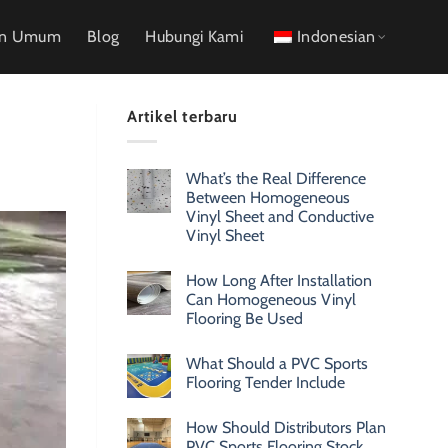
an Umum
Blog
Hubungi Kami
Indonesian
Artikel terbaru
What’s the Real Difference
Between Homogeneous
Vinyl Sheet and Conductive
Vinyl Sheet
How Long After Installation
Can Homogeneous Vinyl
Flooring Be Used
What Should a PVC Sports
Flooring Tender Include
How Should Distributors Plan
PVC Sports Flooring Stock