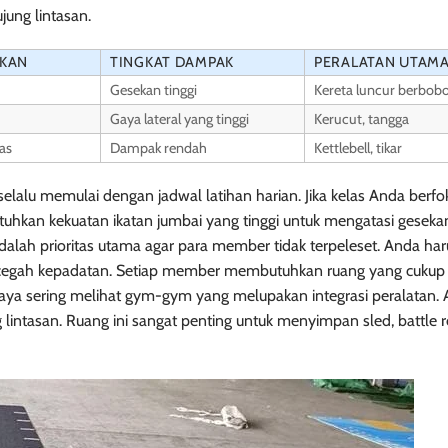
ung lintasan.
HKAN
TINGKAT DAMPAK
PERALATAN UTAM
Gesekan tinggi
Kereta luncur berbob
Gaya lateral yang tinggi
Kerucut, tangga
as
Dampak rendah
Kettlebell, tikar
selalu memulai dengan jadwal latihan harian. Jika kelas Anda berf
uhkan kekuatan ikatan jumbai yang tinggi untuk mengatasi geseka
l adalah prioritas utama agar para member tidak terpeleset. Anda har
cegah kepadatan. Setiap member membutuhkan ruang yang cukup
ya sering melihat gym-gym yang melupakan integrasi peralatan.
lintasan. Ruang ini sangat penting untuk menyimpan sled, battle 