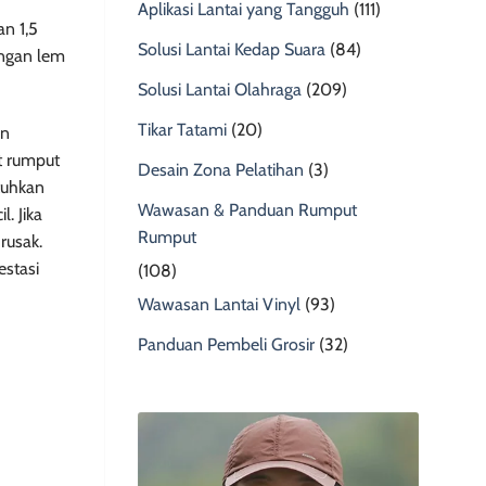
Aplikasi Lantai yang Tangguh
(111)
n 1,5
Solusi Lantai Kedap Suara
(84)
angan lem
Solusi Lantai Olahraga
(209)
Tikar Tatami
(20)
an
at rumput
Desain Zona Pelatihan
(3)
tuhkan
Wawasan & Panduan Rumput
. Jika
Rumput
rusak.
estasi
(108)
Wawasan Lantai Vinyl
(93)
Panduan Pembeli Grosir
(32)