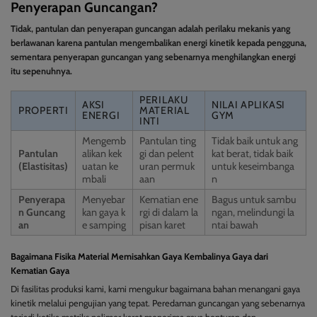
Penyerapan Guncangan?
Tidak, pantulan dan penyerapan guncangan adalah perilaku mekanis yang
berlawanan karena pantulan mengembalikan energi kinetik kepada pengguna,
sementara penyerapan guncangan yang sebenarnya menghilangkan energi
itu sepenuhnya.
PERILAKU
AKSI
NILAI APLIKASI
PROPERTI
MATERIAL
ENERGI
GYM
INTI
Mengemb
Pantulan ting
Tidak baik untuk ang
Pantulan
alikan kek
gi dan pelent
kat berat, tidak baik
(Elastisitas)
uatan ke
uran permuk
untuk keseimbanga
mbali
aan
n
Penyerapa
Menyebar
Kematian ene
Bagus untuk sambu
n Guncang
kan gaya k
rgi di dalam la
ngan, melindungi la
an
e samping
pisan karet
ntai bawah
Bagaimana Fisika Material Memisahkan Gaya Kembalinya Gaya dari
Kematian Gaya
Di fasilitas produksi kami, kami mengukur bagaimana bahan menangani gaya
kinetik melalui pengujian yang tepat. Peredaman guncangan yang sebenarnya