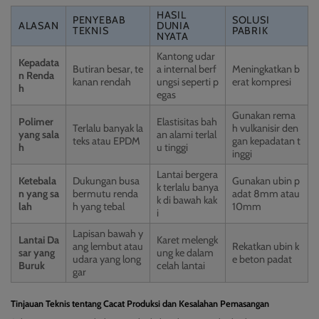
HASIL
PENYEBAB
SOLUSI
ALASAN
DUNIA
TEKNIS
PABRIK
NYATA
Kantong udar
Kepadata
Butiran besar, te
a internal berf
Meningkatkan b
n Renda
kanan rendah
ungsi seperti p
erat kompresi
h
egas
Gunakan rema
Polimer
Elastisitas bah
Terlalu banyak la
h vulkanisir den
yang sala
an alami terlal
teks atau EPDM
gan kepadatan t
h
u tinggi
inggi
Lantai bergera
Ketebala
Dukungan busa
Gunakan ubin p
k terlalu banya
n yang sa
bermutu renda
adat 8mm atau
k di bawah kak
lah
h yang tebal
10mm
i
Lapisan bawah y
Lantai Da
Karet melengk
ang lembut atau
Rekatkan ubin k
sar yang
ung ke dalam
udara yang long
e beton padat
Buruk
celah lantai
gar
Tinjauan Teknis tentang Cacat Produksi dan Kesalahan Pemasangan