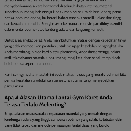
terjadi ketika matriks polimer karet menerima gaya benturan dan
menyebarkannya secara horizontal di seluruh ikatan internal material.
Tindakan ini mengubah energi kinetik menjadi sejumlah kecil energi panas.
Ketika lantai melenting, itu berarti bahan tersebut memiliki elastisitas tinggi
dan kepadatan rendah. Energi masuk ke matras, menyimpan dirinya sendiri
dalam rantai polimer atau kantong udara, dan langsung kembali.
Untuk area angkat berat, Anda membutuhkan matras dengan kepadatan tinggi
yang tidak memberikan pantulan untuk menjaga kestabilan pengangkat. Jika
Anda membangun area kardio atau plyometrik, Anda dapat menggunakan
sedikit ketahanan material untuk mengurangi kelelahan sendi, tetapi tidak
boleh terasa seperti trampolin.
Kami sering melihat masalah ini pada matras fitness yang murah, jadi mari kita
periksa kesalahan produksi dan pengaturan utama yang menyebabkan
pantulan ini.
Apa 4 Alasan Utama Lantai Gym Karet Anda
Terasa Terlalu Melenting?
Empat alasan teratas adalah kepadatan material yang rendah dengan
kandungan udara yang tinggi, campuran polimer yang salah, ketebalan ubin
yang tidak tepat, dan metode pemasangan lantai dasar yang buruk.