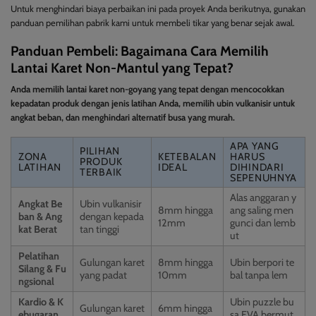
Untuk menghindari biaya perbaikan ini pada proyek Anda berikutnya, gunakan
panduan pemilihan pabrik kami untuk membeli tikar yang benar sejak awal.
Panduan Pembeli: Bagaimana Cara Memilih
Lantai Karet Non-Mantul yang Tepat?
Anda memilih lantai karet non-goyang yang tepat dengan mencocokkan
kepadatan produk dengan jenis latihan Anda, memilih ubin vulkanisir untuk
angkat beban, dan menghindari alternatif busa yang murah.
APA YANG
PILIHAN
ZONA
KETEBALAN
HARUS
PRODUK
LATIHAN
IDEAL
DIHINDARI
TERBAIK
SEPENUHNYA
Alas anggaran y
Angkat Be
Ubin vulkanisir
8mm hingga
ang saling men
ban & Ang
dengan kepada
12mm
gunci dan lemb
kat Berat
tan tinggi
ut
Pelatihan
Gulungan karet
8mm hingga
Ubin berpori te
Silang & Fu
yang padat
10mm
bal tanpa lem
ngsional
Kardio & K
Ubin puzzle bu
Gulungan karet
6mm hingga
ebugaran
sa EVA bermut