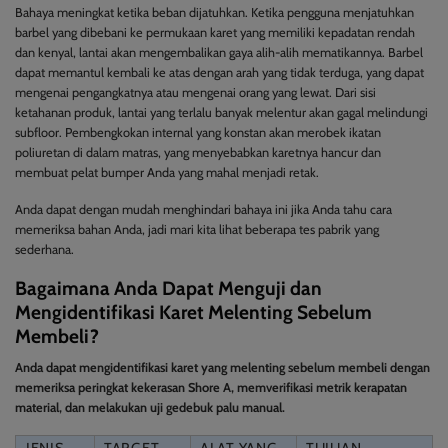
Bahaya meningkat ketika beban dijatuhkan. Ketika pengguna menjatuhkan
barbel yang dibebani ke permukaan karet yang memiliki kepadatan rendah
dan kenyal, lantai akan mengembalikan gaya alih-alih mematikannya. Barbel
dapat memantul kembali ke atas dengan arah yang tidak terduga, yang dapat
mengenai pengangkatnya atau mengenai orang yang lewat. Dari sisi
ketahanan produk, lantai yang terlalu banyak melentur akan gagal melindungi
subfloor. Pembengkokan internal yang konstan akan merobek ikatan
poliuretan di dalam matras, yang menyebabkan karetnya hancur dan
membuat pelat bumper Anda yang mahal menjadi retak.
Anda dapat dengan mudah menghindari bahaya ini jika Anda tahu cara
memeriksa bahan Anda, jadi mari kita lihat beberapa tes pabrik yang
sederhana.
Bagaimana Anda Dapat Menguji dan
Mengidentifikasi Karet Melenting Sebelum
Membeli?
Anda dapat mengidentifikasi karet yang melenting sebelum membeli dengan
memeriksa peringkat kekerasan Shore A, memverifikasi metrik kerapatan
material, dan melakukan uji gedebuk palu manual.
JENIS
TARGET
ALAT YANG
TUJUAN