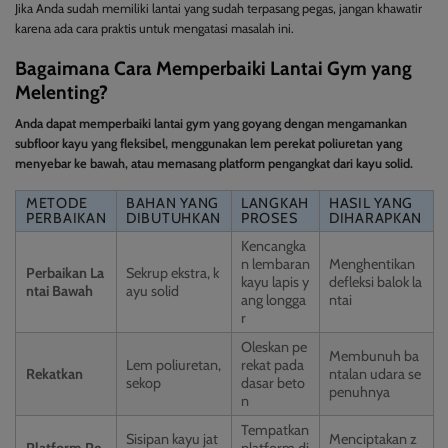
Jika Anda sudah memiliki lantai yang sudah terpasang pegas, jangan khawatir
karena ada cara praktis untuk mengatasi masalah ini.
Bagaimana Cara Memperbaiki Lantai Gym yang
Melenting?
Anda dapat memperbaiki lantai gym yang goyang dengan mengamankan
subfloor kayu yang fleksibel, menggunakan lem perekat poliuretan yang
menyebar ke bawah, atau memasang platform pengangkat dari kayu solid.
METODE
BAHAN YANG
LANGKAH
HASIL YANG
PERBAIKAN
DIBUTUHKAN
PROSES
DIHARAPKAN
Kencangka
n lembaran
Menghentikan
Perbaikan La
Sekrup ekstra, k
kayu lapis y
defleksi balok la
ntai Bawah
ayu solid
ang longga
ntai
r
Oleskan pe
Membunuh ba
Lem poliuretan,
rekat pada
Rekatkan
ntalan udara se
sekop
dasar beto
penuhnya
n
Tempatkan
Sisipan kayu jat
Menciptakan z