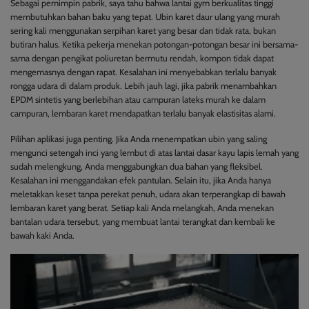
Sebagai pemimpin pabrik, saya tahu bahwa lantai gym berkualitas tinggi
membutuhkan bahan baku yang tepat. Ubin karet daur ulang yang murah
sering kali menggunakan serpihan karet yang besar dan tidak rata, bukan
butiran halus. Ketika pekerja menekan potongan-potongan besar ini bersama-
sama dengan pengikat poliuretan bermutu rendah, kompon tidak dapat
mengemasnya dengan rapat. Kesalahan ini menyebabkan terlalu banyak
rongga udara di dalam produk. Lebih jauh lagi, jika pabrik menambahkan
EPDM sintetis yang berlebihan atau campuran lateks murah ke dalam
campuran, lembaran karet mendapatkan terlalu banyak elastisitas alami.
Pilihan aplikasi juga penting. Jika Anda menempatkan ubin yang saling
mengunci setengah inci yang lembut di atas lantai dasar kayu lapis lemah yang
sudah melengkung, Anda menggabungkan dua bahan yang fleksibel.
Kesalahan ini menggandakan efek pantulan. Selain itu, jika Anda hanya
meletakkan keset tanpa perekat penuh, udara akan terperangkap di bawah
lembaran karet yang berat. Setiap kali Anda melangkah, Anda menekan
bantalan udara tersebut, yang membuat lantai terangkat dan kembali ke
bawah kaki Anda.