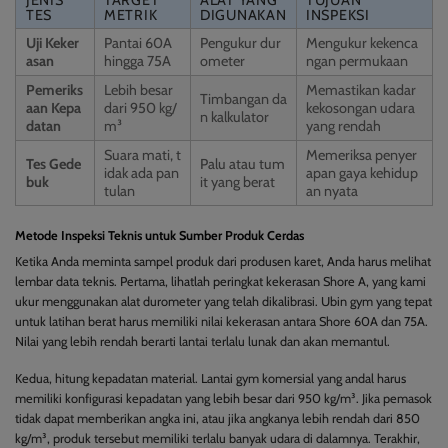
TES
METRIK
DIGUNAKAN
INSPEKSI
Uji Keker
Pantai 60A
Pengukur dur
Mengukur kekenca
asan
hingga 75A
ometer
ngan permukaan
Pemeriks
Lebih besar
Memastikan kadar
Timbangan da
aan Kepa
dari 950 kg/
kekosongan udara
n kalkulator
datan
m³
yang rendah
Suara mati, t
Memeriksa penyer
Tes Gede
Palu atau tum
idak ada pan
apan gaya kehidup
buk
it yang berat
tulan
an nyata
Metode Inspeksi Teknis untuk Sumber Produk Cerdas
Ketika Anda meminta sampel produk dari produsen karet, Anda harus melihat
lembar data teknis. Pertama, lihatlah peringkat kekerasan Shore A, yang kami
ukur menggunakan alat durometer yang telah dikalibrasi. Ubin gym yang tepat
untuk latihan berat harus memiliki nilai kekerasan antara Shore 60A dan 75A.
Nilai yang lebih rendah berarti lantai terlalu lunak dan akan memantul.
Kedua, hitung kepadatan material. Lantai gym komersial yang andal harus
memiliki konfigurasi kepadatan yang lebih besar dari 950 kg/m³. Jika pemasok
tidak dapat memberikan angka ini, atau jika angkanya lebih rendah dari 850
kg/m³, produk tersebut memiliki terlalu banyak udara di dalamnya. Terakhir,