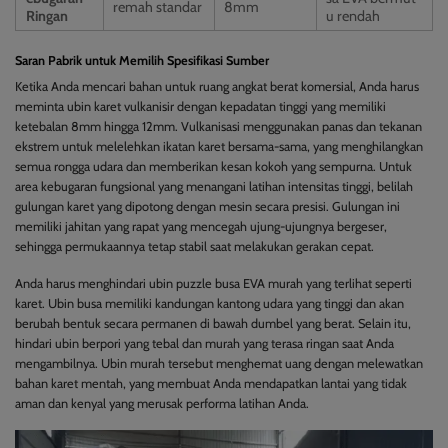
remah standar
8mm
Ringan
u rendah
Saran Pabrik untuk Memilih Spesifikasi Sumber
Ketika Anda mencari bahan untuk ruang angkat berat komersial, Anda harus
meminta ubin karet vulkanisir dengan kepadatan tinggi yang memiliki
ketebalan 8mm hingga 12mm. Vulkanisasi menggunakan panas dan tekanan
ekstrem untuk melelehkan ikatan karet bersama-sama, yang menghilangkan
semua rongga udara dan memberikan kesan kokoh yang sempurna. Untuk
area kebugaran fungsional yang menangani latihan intensitas tinggi, belilah
gulungan karet yang dipotong dengan mesin secara presisi. Gulungan ini
memiliki jahitan yang rapat yang mencegah ujung-ujungnya bergeser,
sehingga permukaannya tetap stabil saat melakukan gerakan cepat.
Anda harus menghindari ubin puzzle busa EVA murah yang terlihat seperti
karet. Ubin busa memiliki kandungan kantong udara yang tinggi dan akan
berubah bentuk secara permanen di bawah dumbel yang berat. Selain itu,
hindari ubin berpori yang tebal dan murah yang terasa ringan saat Anda
mengambilnya. Ubin murah tersebut menghemat uang dengan melewatkan
bahan karet mentah, yang membuat Anda mendapatkan lantai yang tidak
aman dan kenyal yang merusak performa latihan Anda.