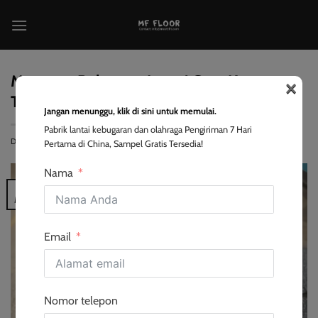
Loncat
ke
konten
×
Mengapa Beberapa Lantai Gym Karet
Terasa Terlalu Melenting
Jangan menunggu, klik di sini untuk memulai.
Pabrik lantai kebugaran dan olahraga Pengiriman 7 Hari
DIPOSTING DI
2026-05-18
OLEH
LEO
Pertama di China, Sampel Gratis Tersedia!
Nama
18
Mei
Email
Nomor telepon