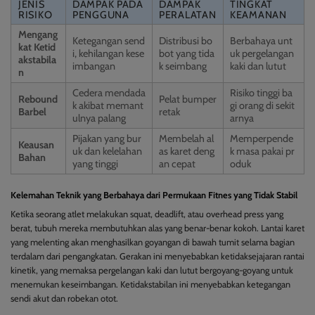
JENIS
DAMPAK PADA
DAMPAK
TINGKAT
RISIKO
PENGGUNA
PERALATAN
KEAMANAN
Mengang
Ketegangan send
Distribusi bo
Berbahaya unt
kat Ketid
i, kehilangan kese
bot yang tida
uk pergelangan
akstabila
imbangan
k seimbang
kaki dan lutut
n
Cedera mendada
Risiko tinggi ba
Rebound
Pelat bumper
k akibat memant
gi orang di sekit
Barbel
retak
ulnya palang
arnya
Pijakan yang bur
Membelah al
Memperpende
Keausan
uk dan kelelahan
as karet deng
k masa pakai pr
Bahan
yang tinggi
an cepat
oduk
Kelemahan Teknik yang Berbahaya dari Permukaan Fitnes yang Tidak Stabil
Ketika seorang atlet melakukan squat, deadlift, atau overhead press yang
berat, tubuh mereka membutuhkan alas yang benar-benar kokoh. Lantai karet
yang melenting akan menghasilkan goyangan di bawah tumit selama bagian
terdalam dari pengangkatan. Gerakan ini menyebabkan ketidaksejajaran rantai
kinetik, yang memaksa pergelangan kaki dan lutut bergoyang-goyang untuk
menemukan keseimbangan. Ketidakstabilan ini menyebabkan ketegangan
sendi akut dan robekan otot.