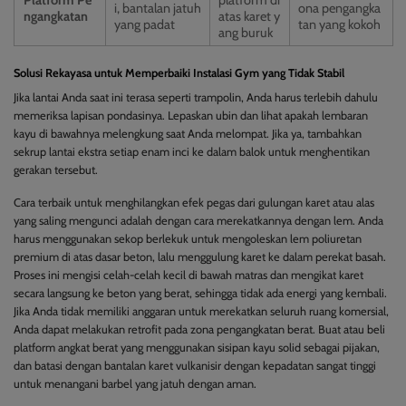
Platform Pe
platform di
i, bantalan jatuh
ona pengangka
ngangkatan
atas karet y
yang padat
tan yang kokoh
ang buruk
Solusi Rekayasa untuk Memperbaiki Instalasi Gym yang Tidak Stabil
Jika lantai Anda saat ini terasa seperti trampolin, Anda harus terlebih dahulu
memeriksa lapisan pondasinya. Lepaskan ubin dan lihat apakah lembaran
kayu di bawahnya melengkung saat Anda melompat. Jika ya, tambahkan
sekrup lantai ekstra setiap enam inci ke dalam balok untuk menghentikan
gerakan tersebut.
Cara terbaik untuk menghilangkan efek pegas dari gulungan karet atau alas
yang saling mengunci adalah dengan cara merekatkannya dengan lem. Anda
harus menggunakan sekop berlekuk untuk mengoleskan lem poliuretan
premium di atas dasar beton, lalu menggulung karet ke dalam perekat basah.
Proses ini mengisi celah-celah kecil di bawah matras dan mengikat karet
secara langsung ke beton yang berat, sehingga tidak ada energi yang kembali.
Jika Anda tidak memiliki anggaran untuk merekatkan seluruh ruang komersial,
Anda dapat melakukan retrofit pada zona pengangkatan berat. Buat atau beli
platform angkat berat yang menggunakan sisipan kayu solid sebagai pijakan,
dan batasi dengan bantalan karet vulkanisir dengan kepadatan sangat tinggi
untuk menangani barbel yang jatuh dengan aman.