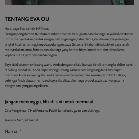
TENTANG EVA OU
Halo, saya Eva, pendiri MF floor.
Dengan pengalaman 16 tahun di industri matras kebugaran dan olahraga, saya berkomitmen
untuk menyediakan produk yang ramah lingkungan, tahan lama, dan hemat biaya dengan
tingkat kualitas tertinggi kepada pelanggan saya. Selama 16 tahun di industri ini, saya telah
menyediakan lantai fitness dan olahraga yang hemat biaya, konsisten, dan tahan lama
kepada 1.500 pembeli dari 56 negara.
Saya tidak akan membuang waktu Anda dengan terlalu banyak detail tentang keahlian kami
di bidang produk ini. Anda dapat menghubungi kami secara langsung dan kami dapat
memberi Anda sampel gratis, serta penawaran terperinci dan semua sertifikat kualitas,
sehingga Anda dapat membandingkan kualitas dan harga produk pada saat yang sama
dengan cara yang paling efisien.
Jangan menunggu, klik di sini untuk memulai.
Cina Pengiriman 7 Hari Pertama Pabrik lantai kebugaran dan olahraga,
Tersedia Sampel Gratis!
Nama