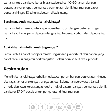
Lantai sintetis dan kayu keras biasanya bertahan 10-20 tahun dengan
perawatan yang tepat, sementara permukaan akrilik luar ruangan dapat
bertahan hingga 10 tahun sebelum dilapis ulang.
Bagaimana Anda merawat lantai olahraga?
Lantai sintetis membutuhkan pembersihan rutin dengan deterjen ringan.
Lantai kayu keras perlu dipoles ulang setiap beberapa tahun dan dipel setiap
hari.
Apakah lantai sintetis ramah lingkungan?
Lantai sintetis dapat menjadi ramah lingkungan jika terbuat dari bahan yang
dapat didaur ulang atau berkelanjutan. Selalu periksa sertifikasi produk.
Kesimpulan
Memilih lantai olahraga terbaik melibatkan pertimbangan persyaratan khusus
olahraga, faktor lingkungan, anggaran, dan kebutuhan perawatan. Lantai
sintetis dan kayu keras sangat ideal untuk di dalam ruangan, sementara akrilik
dan karet EPDM cocok untuk pengaturan di luar ruangan.