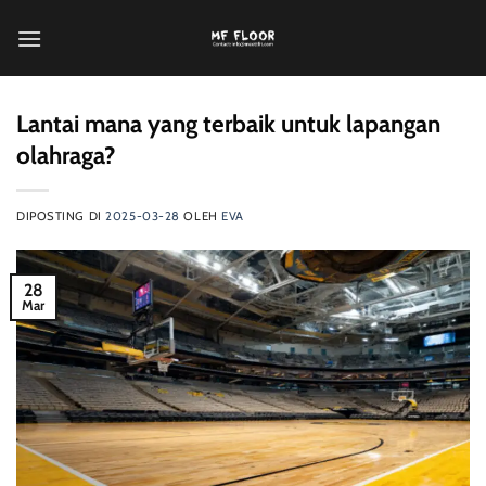
Loncat
ke
konten
Lantai mana yang terbaik untuk lapangan
olahraga?
DIPOSTING DI
2025-03-28
OLEH
EVA
28
Mar