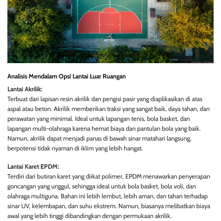
Analisis Mendalam Opsi Lantai Luar Ruangan
Lantai Akrilik:
Terbuat dari lapisan resin akrilik dan pengisi pasir yang diaplikasikan di atas
aspal atau beton. Akrilik memberikan traksi yang sangat baik, daya tahan, dan
perawatan yang minimal. Ideal untuk lapangan tenis, bola basket, dan
lapangan multi-olahraga karena hemat biaya dan pantulan bola yang baik.
Namun, akrilik dapat menjadi panas di bawah sinar matahari langsung,
berpotensi tidak nyaman di iklim yang lebih hangat.
Lantai Karet EPDM:
Terdiri dari butiran karet yang diikat polimer, EPDM menawarkan penyerapan
goncangan yang unggul, sehingga ideal untuk bola basket, bola voli, dan
olahraga multiguna. Bahan ini lebih lembut, lebih aman, dan tahan terhadap
sinar UV, kelembapan, dan suhu ekstrem. Namun, biasanya melibatkan biaya
awal yang lebih tinggi dibandingkan dengan permukaan akrilik.