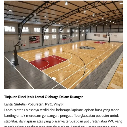
Tinjauan Rinci Jenis Lantai Olahraga Dalam Ruangan
Lantai Sintetis (Poliuretan, PVC, Vinyl):
Lantai sintetis biasanya terdiri dari beberapa lapisan: lapisan busa yang tahan
banting untuk meredam goncangan, penguat fiberglass atau poliester untuk
stabilitas, dan lapisan atas yang biasanya terbuat dari poliuretan atau PVC yang
memberikan cengkeraman dan daya tahan. Lantai poliuretan sangat elastis,