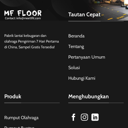
Tautan Cepat
Beranda
Pabrik lantai kebugaran dan
olahraga Pengiriman 7 Hari Pertama
Tentang
di China, Sampel Gratis Tersedia!
Pertanyaan Umum
Solusi
Hubungi Kami
Produk
Menghubungkan
Rumput Olahraga