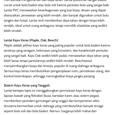
cocok untuk bola basket atau bola voli karena pantulan bola yang sangat baik.
Lantai PVC menawarkan keserbagunaan yang luar biasa, desain yang dapat
disesuaikan, perawatan yang lebih rendah, dan banyak digunakan untuk bulu
tangkis dan futsal. Lantai vinil memberikan daya tahan dengan biaya lebih
rendah, ideal untuk ruang serbaguna, tetapi memiliki elastisitas yang sedikit
lebih rendah.
Lantai Kayu Keras (Maple, Oak, Beech):
Maple adalah pilihan kayu keras yang paling populer untuk bola basket karena
seratnya yang seragam, kekerasan yang konsisten, dan karakteristik pantulan
yang sangat baik. Kayu Oak sedikit lebih padat, menawarkan daya tahan yang
lebih besar tetapi pantulannya sedikit lebih rendah. Beechwood
menyeimbangkan biaya dan kinerja, populer di ruang olahraga serbaguna.
Semua kayu keras membutuhkan pengamplasan rutin, pemolesan ulang, dan
kontrol kelembapan, sehingga meningkatkan biaya jangka panjang.
Sistem Kayu Keras yang Tangguh:
Lantai berlapis-lapis ini menggabungkan permukaan kayu keras dengan
lapisan bawah yang fleksibel (busa, bantalan karet, atau sistem pegas),
memberikan peredam guncangan yang unggul dan kenyamanan atlet,
terutama bermanfaat untuk olahraga yang membutuhkan banyak tenaga
seperti bola voli dan bola basket. Namun, harganya lebih mahal dan