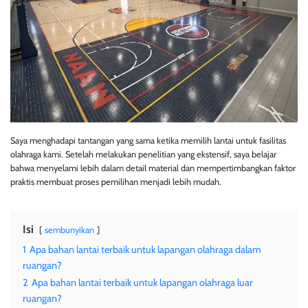
Saya menghadapi tantangan yang sama ketika memilih lantai untuk fasilitas
olahraga kami. Setelah melakukan penelitian yang ekstensif, saya belajar
bahwa menyelami lebih dalam detail material dan mempertimbangkan faktor
praktis membuat proses pemilihan menjadi lebih mudah.
Isi
sembunyikan
1
Apa bahan lantai terbaik untuk lapangan olahraga dalam
ruangan?
2
Apa bahan lantai terbaik untuk lapangan olahraga luar
ruangan?