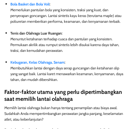
Bola Basket dan Bola Voli
:
Memerlukan pantulan bola yang konsisten, traksi yang kuat, dan
penyerapan goncangan. Lantai sintetis kayu keras (terutama maple) atau
poliuretan memberikan performa, keamanan, dan kenyamanan terbaik.
Tenis dan Olahraga Luar Ruangan:
Menuntut ketahanan terhadap cuaca dan pantulan yang konsisten.
Permukaan akrilik atau rumput sintetis lebih disukai karena daya tahan,
traksi, dan kemudahan perawatan.
Kebugaran, Kelas Olahraga, Senam
:
Membutuhkan lantai dengan daya serap guncangan dan ketahanan slip
yang sangat baik. Lantai karet menawarkan keamanan, kenyamanan, daya
tahan, dan mudah dibersihkan.
Faktor-faktor utama yang perlu dipertimbangkan
saat memilih lantai olahraga
Memilih lantai olahraga bukan hanya tentang penampilan atau biaya awal.
Sudahkah Anda mempertimbangkan perawatan jangka panjang, keselamatan
atlet, atau keberlanjutan?