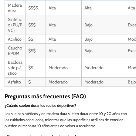
Madera
$$$$
Alta
Alta
Alta
dura
Sintétic
o (PU/P
$$$
Alta
Bajo
Exce
VC)
Acrílico
$$
Alta
Bajo
Mod
Caucho
$$$
Alta
Bajo
Exce
EPDM
Baldosa
s de plá
$$
Moderado
Moderado
Mod
stico
Asfalto
$
Moderado
Moderado
Bajo
Preguntas más frecuentes (FAQ)
¿Cuánto suelen durar los suelos deportivos?
Los suelos sintéticos y de madera dura suelen durar entre 10 y 20 años con
los cuidados adecuados, mientras que las superficies acrílicas de exterior
pueden durar hasta 10 años antes de volver a recubrirse.