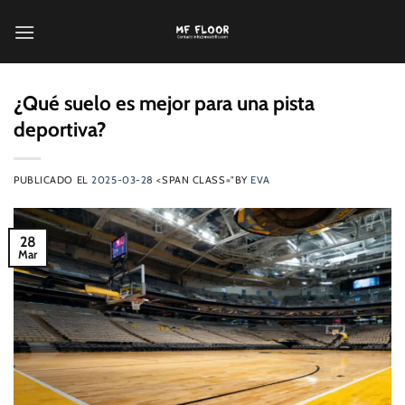
Saltar
al
contenido
¿Qué suelo es mejor para una pista
deportiva?
PUBLICADO EL
2025-03-28
<SPAN CLASS="BY
EVA
28
Mar