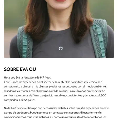
SOBRE EVA OU
Hola, soy Eva, la fundadora de MF floor.
Con 16 años de experiencia en el sector de las esterillas para fitness y ejercicio, me
comprometo a ofrecer a mis clientes productos respetuosos con el medio ambiente,
duraderos y rentables con el máximo nivel de calidad. En mis 16 años en el sector, he
suministrado suelos de fitness y ejercicio rentables, consistentes y duraderos a 1.500
compradores de 56 países.
No le haré perder el tiempo con demasiados detalles sobre nuestra experiencia en este
campo de productos. Puede ponerse en contacto con nosotros directamente y le
proporcionaremos muestras gratuitas, así como un presupuesto detallado y todos los