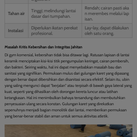
Rendah; cairan pasti aka
Tinggi; melindungi lantai
Tahan air
n merembes melalui lap
dasar dari tumpahan.
isan.
Diperlukan ikatan perekat
Lay-lay, dapat dilakukan
Instalasi
profesional.
oleh satu orang.
Masalah Kritis Kebersihan dan Integritas Jahitan
Di gym komersial, kebersihan tidak bisa ditawar lagi. Ratusan lapisan di lantai
keramik menciptakan kisi-kisi titik pengumpulan keringat, cairan pembersih,
dan bakteri. Seiring waktu, hal ini dapat menyebabkan masalah bau dan
sanitasi yang signifikan. Permukaan mulus dari gulungan karet yang dipasang
dengan benar dapat dibersihkan dan disanitasi secara efektif. Selain itu, ubin
yang saling mengunci dapat "berjalan" atau terpisah di bawah gaya lateral yang
kuat, seperti yang dihasilkan oleh dorongan kereta luncur atau latihan
ketangkasan. Hal ini menimbulkan bahaya tersandung dan membutuhkan
penyesuaian ulang secara konstan. Gulungan karet yang direkatkan
sepenuhnya menjadi bagian monolitik dari lantai, memberikan permukaan
yang benar-benar stabil dan aman untuk semua aktivitas atletik.