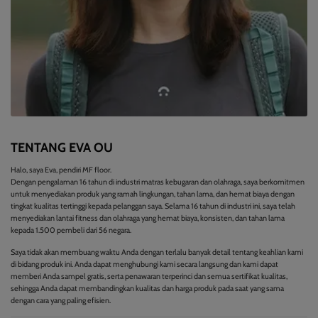
TENTANG EVA OU
Halo, saya Eva, pendiri MF floor.
Dengan pengalaman 16 tahun di industri matras kebugaran dan olahraga, saya berkomitmen
untuk menyediakan produk yang ramah lingkungan, tahan lama, dan hemat biaya dengan
tingkat kualitas tertinggi kepada pelanggan saya. Selama 16 tahun di industri ini, saya telah
menyediakan lantai fitness dan olahraga yang hemat biaya, konsisten, dan tahan lama
kepada 1.500 pembeli dari 56 negara.
Saya tidak akan membuang waktu Anda dengan terlalu banyak detail tentang keahlian kami
di bidang produk ini. Anda dapat menghubungi kami secara langsung dan kami dapat
memberi Anda sampel gratis, serta penawaran terperinci dan semua sertifikat kualitas,
sehingga Anda dapat membandingkan kualitas dan harga produk pada saat yang sama
dengan cara yang paling efisien.