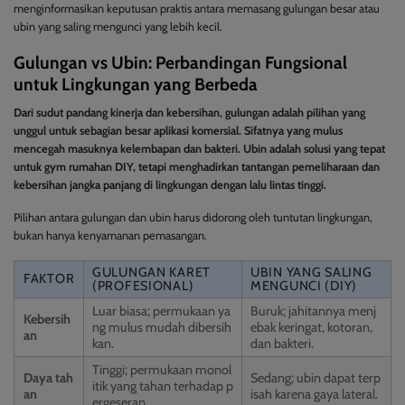
menginformasikan keputusan praktis antara memasang gulungan besar atau
ubin yang saling mengunci yang lebih kecil.
Gulungan vs Ubin: Perbandingan Fungsional
untuk Lingkungan yang Berbeda
Dari sudut pandang kinerja dan kebersihan, gulungan adalah pilihan yang
unggul untuk sebagian besar aplikasi komersial. Sifatnya yang mulus
mencegah masuknya kelembapan dan bakteri. Ubin adalah solusi yang tepat
untuk gym rumahan DIY, tetapi menghadirkan tantangan pemeliharaan dan
kebersihan jangka panjang di lingkungan dengan lalu lintas tinggi.
Pilihan antara gulungan dan ubin harus didorong oleh tuntutan lingkungan,
bukan hanya kenyamanan pemasangan.
GULUNGAN KARET
UBIN YANG SALING
FAKTOR
(PROFESIONAL)
MENGUNCI (DIY)
Luar biasa; permukaan ya
Buruk; jahitannya menj
Kebersih
ng mulus mudah dibersih
ebak keringat, kotoran,
an
kan.
dan bakteri.
Tinggi; permukaan monol
Daya tah
Sedang; ubin dapat terp
itik yang tahan terhadap p
an
isah karena gaya lateral.
ergeseran.