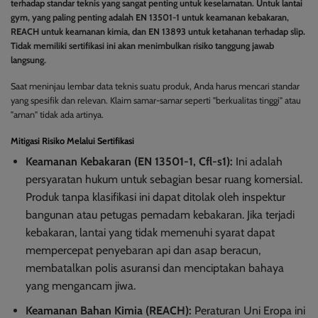
terhadap standar teknis yang sangat penting untuk keselamatan. Untuk lantai
gym, yang paling penting adalah EN 13501-1 untuk keamanan kebakaran,
REACH untuk keamanan kimia, dan EN 13893 untuk ketahanan terhadap slip.
Tidak memiliki sertifikasi ini akan menimbulkan risiko tanggung jawab
langsung.
Saat meninjau lembar data teknis suatu produk, Anda harus mencari standar
yang spesifik dan relevan. Klaim samar-samar seperti "berkualitas tinggi" atau
"aman" tidak ada artinya.
Mitigasi Risiko Melalui Sertifikasi
Keamanan Kebakaran (EN 13501-1, Cfl-s1):
Ini adalah
persyaratan hukum untuk sebagian besar ruang komersial.
Produk tanpa klasifikasi ini dapat ditolak oleh inspektur
bangunan atau petugas pemadam kebakaran. Jika terjadi
kebakaran, lantai yang tidak memenuhi syarat dapat
mempercepat penyebaran api dan asap beracun,
membatalkan polis asuransi dan menciptakan bahaya
yang mengancam jiwa.
Keamanan Bahan Kimia (REACH):
Peraturan Uni Eropa ini