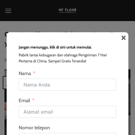
Loncat
ke
konten
×
Cara Memilih Lantai Gulungan Karet Gym
yang Benar
Jangan menunggu, klik di sini untuk memulai.
Pabrik lantai kebugaran dan olahraga Pengiriman 7 Hari
DIPOSTING DI
2025-08-30
OLEH
EVA
Pertama di China, Sampel Gratis Tersedia!
Nama
30
Agu
Email
Nomor telepon