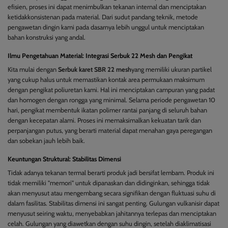
efisien, proses ini dapat menimbulkan tekanan internal dan menciptakan
ketidakkonsistenan pada material. Dari sudut pandang teknik, metode
pengawetan dingin kami pada dasarnya lebih unggul untuk menciptakan
bahan konstruksi yang andal.
Ilmu Pengetahuan Material: Integrasi Serbuk 22 Mesh dan Pengikat
Kita mulai dengan
Serbuk karet SBR 22 mesh
yang memiliki ukuran partikel
yang cukup halus untuk memastikan kontak area permukaan maksimum
dengan pengikat poliuretan kami. Hal ini menciptakan campuran yang padat
dan homogen dengan rongga yang minimal. Selama periode pengawetan 10
hari, pengikat membentuk ikatan polimer rantai panjang di seluruh bahan
dengan kecepatan alami. Proses ini memaksimalkan kekuatan tarik dan
perpanjangan putus, yang berarti material dapat menahan gaya peregangan
dan sobekan jauh lebih baik.
Keuntungan Struktural: Stabilitas Dimensi
Tidak adanya tekanan termal berarti produk jadi bersifat lembam. Produk ini
tidak memiliki "memori" untuk dipanaskan dan didinginkan, sehingga tidak
akan menyusut atau mengembang secara signifikan dengan fluktuasi suhu di
dalam fasilitas. Stabilitas dimensi ini sangat penting. Gulungan vulkanisir dapat
menyusut seiring waktu, menyebabkan jahitannya terlepas dan menciptakan
celah. Gulungan yang diawetkan dengan suhu dingin, setelah diaklimatisasi