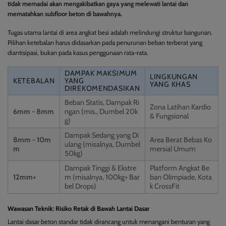
tidak memadai akan mengakibatkan gaya yang melewati lantai dan
mematahkan subfloor beton di bawahnya.
Tugas utama lantai di area angkat besi adalah melindungi struktur bangunan.
Pilihan ketebalan harus didasarkan pada penurunan beban terberat yang
diantisipasi, bukan pada kasus penggunaan rata-rata.
DAMPAK MAKSIMUM
LINGKUNGAN
KETEBALAN
YANG
YANG KHAS
DIREKOMENDASIKAN
Beban Statis, Dampak Ri
Zona Latihan Kardio
6mm - 8mm
ngan (mis., Dumbel 20k
& Fungsional
g)
Dampak Sedang yang Di
8mm - 10m
Area Berat Bebas Ko
ulang (misalnya, Dumbel
m
mersial Umum
50kg)
Dampak Tinggi & Ekstre
Platform Angkat Be
12mm+
m (misalnya, 100kg+ Bar
ban Olimpiade, Kota
bel Drops)
k CrossFit
Wawasan Teknik: Risiko Retak di Bawah Lantai Dasar
Lantai dasar beton standar tidak dirancang untuk menangani benturan yang