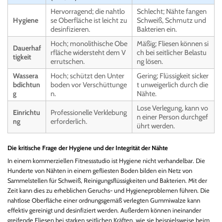
Hervorragend; die nahtlo
Schlecht; Nähte fangen
Hygiene
se Oberfläche ist leicht zu
Schweiß, Schmutz und
desinfizieren.
Bakterien ein.
Hoch; monolithische Obe
Mäßig; Fliesen können si
Dauerhaf
rfläche widersteht dem V
ch bei seitlicher Belastu
tigkeit
errutschen.
ng lösen.
Wassera
Hoch; schützt den Unter
Gering; Flüssigkeit sicker
bdichtun
boden vor Verschüttunge
t unweigerlich durch die
g
n.
Nähte.
Lose Verlegung, kann vo
Einrichtu
Professionelle Verklebung
n einer Person durchgef
ng
erforderlich.
ührt werden.
Die kritische Frage der Hygiene und der Integrität der Nähte
In einem kommerziellen Fitnessstudio ist Hygiene nicht verhandelbar. Die
Hunderte von Nähten in einem gefliesten Boden bilden ein Netz von
Sammelstellen für Schweiß, Reinigungsflüssigkeiten und Bakterien. Mit der
Zeit kann dies zu erheblichen Geruchs- und Hygieneproblemen führen. Die
nahtlose Oberfläche einer ordnungsgemäß verlegten Gummiwalze kann
effektiv gereinigt und desinfiziert werden. Außerdem können ineinander
greifende Fliesen bei starken seitlichen Kräften, wie sie beispielsweise beim