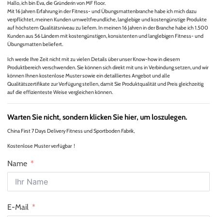
Hallo, ich bin Eva, die Gründerin von MF floor.
Mit 16 Jahren Erfahrung in der Fitness- und Übungsmattenbranche habe ich mich dazu
verpflichtet, meinen Kunden umweltfreundliche, langlebige und kostengünstige Produkte
auf höchstem Qualitätsniveau zu liefern. In meinen 16 Jahren in der Branche habe ich 1.500
Kunden aus 56 Ländern mit kostengünstigen, konsistenten und langlebigen Fitness- und
Übungsmatten beliefert.
Ich werde Ihre Zeit nicht mit zu vielen Details über unser Know-how in diesem
Produktbereich verschwenden. Sie können sich direkt mit uns in Verbindung setzen, und wir
können Ihnen kostenlose Muster sowie ein detailliertes Angebot und alle
Qualitätszertifikate zur Verfügung stellen, damit Sie Produktqualität und Preis gleichzeitig
auf die effizienteste Weise vergleichen können.
Warten Sie nicht, sondern klicken Sie hier, um loszulegen.
China First 7 Days Delivery Fitness und Sportboden Fabrik,
Kostenlose Muster verfügbar！
Name
E-Mail