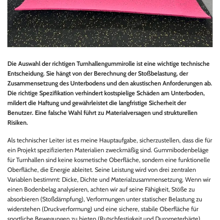
Die Auswahl der richtigen Turnhallengummirolle ist eine wichtige technische
Entscheidung. Sie hängt von der Berechnung der Stoßbelastung, der
Zusammensetzung des Unterbodens und den akustischen Anforderungen ab.
Die richtige Spezifikation verhindert kostspielige Schäden am Unterboden,
mildert die Haftung und gewährleistet die langfristige Sicherheit der
Benutzer. Eine falsche Wahl führt zu Materialversagen und strukturellen
Risiken.
Als technischer Leiter ist es meine Hauptaufgabe, sicherzustellen, dass die für
ein Projekt spezifizierten Materialien zweckmäßig sind. Gummibodenbeläge
für Turnhallen sind keine kosmetische Oberfläche, sondern eine funktionelle
Oberfläche, die Energie ableitet. Seine Leistung wird von drei zentralen
Variablen bestimmt: Dicke, Dichte und Materialzusammensetzung. Wenn wir
einen Bodenbelag analysieren, achten wir auf seine Fähigkeit, Stöße zu
absorbieren (Stoßdämpfung), Verformungen unter statischer Belastung zu
widerstehen (Druckverformung) und eine sichere, stabile Oberfläche für
sportliche Bewegungen zu bieten (Rutschfestigkeit und Durometerhärte).