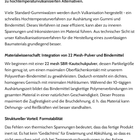
zu hochtemperaturvulkanisierten Alternativen.
Viele Standard-Gummiwalzen werden durch Vulkanisation hergestellt - ein
schnelles Hochtemperaturverfahren zur Aushärtung von Gummi und
Bindemittel. Dieses Verfahren ist zwar effizient, kann aber zu inneren
Spannungen und Inkonsistenzen im Material führen. Aus technischer Sicht ist
unser Kaltvulkanisationsverfahren für die Herstellung eines zuverlässigen
Baumaterials grundlegend besser.
Materialwissenschaft: Integration von 22 Mesh-Pulver und Bindemittel
Wir beginnen mit einer
22 mesh SBR-Kautschukpulver
, dessen Partikelgröße
fein genug ist, um einen maximalen Oberflächenkontakt mit unserem
Polyurethan-Bindemittel zu gewährleisten. Dadurch entsteht ein dichtes,
homogenes Gemisch mit minimalen Hohlräumen. Während der 10-tägigen
Aushärtungszeit bildet das Bindemittel langkettige Polymerverbindungen im
gesamten Material in einer natürlichen Geschwindigkeit. Dieser Prozess
maximiert die Zugfestigkeit und die Bruchdehnung, d. h. das Material kann
Dehnungs- und Reißkräften viel besser standhalten.
Struktureller Vorteil: Formstabilität
Das Fehlen von thermischen Spannungen bedeutet, dass das fertige Produkt
inert ist. Es hat kein "Gedächtnis" für Erwärmung und Abkühlung, so dass es
nicht versuchen wird, sich bei Temperaturschwankungen in der Anlage