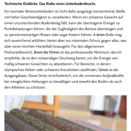
Technische Einblicke: Das Risiko eines Unterbodenbruchs
Ein normaler Betonunterboden ist nicht dafür ausgelegt, konzentrierte Stöße
mit hoher Geschwindigkeit zu verarbeiten. Wenn ein schweres Gewicht auf
einen unzureichenden Bodenbelag fällt, kann die übertragene Energie zu
Punktbelastungen führen, die die Zugfestigkeit des Betons übersteigen und
zu spinnennetzartigen Rissen oder sogar Kratern führen. A
6mm
Rolle mag
sich ausreichend anfühlen, bietet aber nur minimalen Schutz gegen alles, was
über einen leichten Hantelfall hinausgeht. Für den allgemeinen
Freihantelbereich,
8mm bis 10mm
ist das professionelle Minimum, das ich
empfehle, da es den notwendigen Druckweg bietet, um die Energie von
mäßig schweren Gewichten zu absorbieren. Für Bereiche, in denen
olympisches Heben oder schweres Kreuzheben stattfindet,
12mm
ist die
Ausgangsbasis. Diese Dicke ist erforderlich, um die immensen Aufprallkräfte
bei missglückten Hebungen zu bewältigen und sowohl den Boden als auch
den Athleten zu schützen.