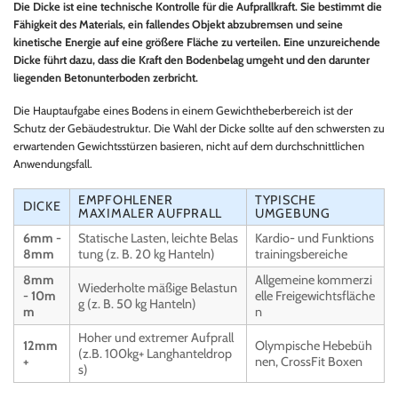
Die Dicke ist eine technische Kontrolle für die Aufprallkraft. Sie bestimmt die
Fähigkeit des Materials, ein fallendes Objekt abzubremsen und seine
kinetische Energie auf eine größere Fläche zu verteilen. Eine unzureichende
Dicke führt dazu, dass die Kraft den Bodenbelag umgeht und den darunter
liegenden Betonunterboden zerbricht.
Die Hauptaufgabe eines Bodens in einem Gewichtheberbereich ist der
Schutz der Gebäudestruktur. Die Wahl der Dicke sollte auf den schwersten zu
erwartenden Gewichtsstürzen basieren, nicht auf dem durchschnittlichen
Anwendungsfall.
EMPFOHLENER
TYPISCHE
DICKE
MAXIMALER AUFPRALL
UMGEBUNG
6mm -
Statische Lasten, leichte Belas
Kardio- und Funktions
8mm
tung (z. B. 20 kg Hanteln)
trainingsbereiche
8mm
Allgemeine kommerzi
Wiederholte mäßige Belastun
- 10m
elle Freigewichtsfläche
g (z. B. 50 kg Hanteln)
m
n
Hoher und extremer Aufprall
12mm
Olympische Hebebüh
(z.B. 100kg+ Langhanteldrop
+
nen, CrossFit Boxen
s)