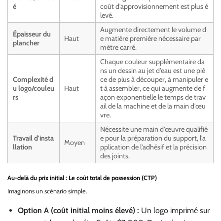
é
coût d'approvisionnement est plus é
levé.
Augmente directement le volume d
Épaisseur du
Haut
e matière première nécessaire par
plancher
mètre carré.
Chaque couleur supplémentaire da
ns un dessin au jet d'eau est une piè
Complexité d
ce de plus à découper, à manipuler e
u logo/couleu
Haut
t à assembler, ce qui augmente de f
rs
açon exponentielle le temps de trav
ail de la machine et de la main d'œu
vre.
Nécessite une main d'œuvre qualifié
Travail d'insta
e pour la préparation du support, l'a
Moyen
llation
pplication de l'adhésif et la précision
des joints.
Au-delà du prix initial : Le coût total de possession (CTP)
Imaginons un scénario simple.
Option A (coût initial moins élevé) :
Un logo imprimé sur