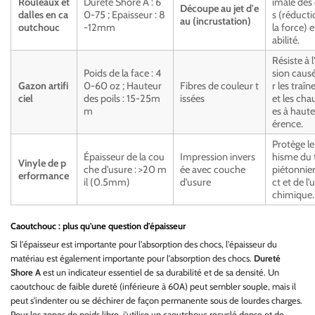
Rouleaux et
Dureté Shore A : 6
imale des
Découpe au jet d'e
dalles en ca
0-75 ; Epaisseur : 8
s (réducti
au (incrustation)
outchouc
-12mm
la force) 
abilité.
Résiste à l
Poids de la face : 4
sion caus
Gazon artifi
0-60 oz ; Hauteur
Fibres de couleur t
r les traî
ciel
des poils : 15-25m
issées
et les cha
m
es à haut
érence.
Protège le
Épaisseur de la cou
Impression invers
hisme du t
Vinyle de p
che d'usure : >20 m
ée avec couche
piétonnier
erformance
il (0.5mm)
d'usure
ct et de l'
chimique.
Caoutchouc : plus qu'une question d'épaisseur
Si l'épaisseur est importante pour l'absorption des chocs, l'épaisseur du
matériau est également importante pour l'absorption des chocs.
Dureté
Shore A
est un indicateur essentiel de sa durabilité et de sa densité. Un
caoutchouc de faible dureté (inférieure à 60A) peut sembler souple, mais il
peut s'indenter ou se déchirer de façon permanente sous de lourdes charges.
Pour les zones de poids libre, j'utilise un caoutchouc recyclé dense et de