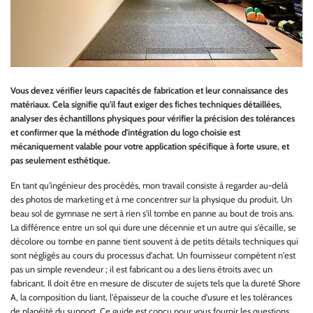
Vous devez vérifier leurs capacités de fabrication et leur connaissance des
matériaux. Cela signifie qu'il faut exiger des fiches techniques détaillées,
analyser des échantillons physiques pour vérifier la précision des tolérances
et confirmer que la méthode d'intégration du logo choisie est
mécaniquement valable pour votre application spécifique à forte usure, et
pas seulement esthétique.
En tant qu'ingénieur des procédés, mon travail consiste à regarder au-delà
des photos de marketing et à me concentrer sur la physique du produit. Un
beau sol de gymnase ne sert à rien s'il tombe en panne au bout de trois ans.
La différence entre un sol qui dure une décennie et un autre qui s'écaille, se
décolore ou tombe en panne tient souvent à de petits détails techniques qui
sont négligés au cours du processus d'achat. Un fournisseur compétent n'est
pas un simple revendeur ; il est fabricant ou a des liens étroits avec un
fabricant. Il doit être en mesure de discuter de sujets tels que la dureté Shore
A, la composition du liant, l'épaisseur de la couche d'usure et les tolérances
de planéité du support. Ce guide est conçu pour vous fournir les questions