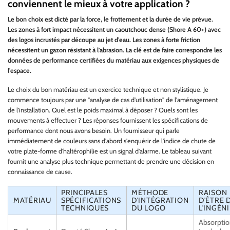
conviennent le mieux à votre application ?
Le bon choix est dicté par la force, le frottement et la durée de vie prévue.
Les zones à fort impact nécessitent un caoutchouc dense (Shore A 60+) avec
des logos incrustés par découpe au jet d'eau. Les zones à forte friction
nécessitent un gazon résistant à l'abrasion. La clé est de faire correspondre les
données de performance certifiées du matériau aux exigences physiques de
l'espace.
Le choix du bon matériau est un exercice technique et non stylistique. Je
commence toujours par une "analyse de cas d'utilisation" de l'aménagement
de l'installation. Quel est le poids maximal à déposer ? Quels sont les
mouvements à effectuer ? Les réponses fournissent les spécifications de
performance dont nous avons besoin. Un fournisseur qui parle
immédiatement de couleurs sans d'abord s'enquérir de l'indice de chute de
votre plate-forme d'haltérophilie est un signal d'alarme. Le tableau suivant
fournit une analyse plus technique permettant de prendre une décision en
connaissance de cause.
PRINCIPALES
MÉTHODE
RAISON
MATÉRIAU
SPÉCIFICATIONS
D'INTÉGRATION
D'ÊTRE 
TECHNIQUES
DU LOGO
L'INGÉN
Absorptio