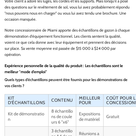
Votre client a adoré les luges, les cordes et les supports. Mais lorsqu'il a posé
des questions sur le revêtement de sol, vous lui avez probablement répondu
"nous pouvons nous en charger" ou vous lui avez tendu une brochure. Une
occasion manquée.
Notre concessionnaire de Miami apporte des échantillons de gazon à chaque
démonstration d'équipement fonctionnel. Les clients sentent la qualité,
voient ce que cela donne avec leur équipement et prennent des décisions
sur place. Sa vente moyenne est passée de $15 000 à $24 000 par
opération.
Expérience personnelle de la qualité du produit : Les échantillons sont le
meilleur "mode d'emploi"
Quels types d'échantillons peuvent être fournis pour les démonstrations de
vos clients ?
KIT
MEILLEUR
COÛT POUR L
CONTENU
D'ÉCHANTILLONS
POUR
CONCESSION
8 échantillo
Kit de démonstratio
Expositions
ns de coule
Gratuit
n
de matériel
urs 6 "x6"
3 échantillo
Réunions a