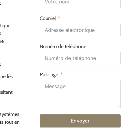
s
Courriel
tique
s
re
Numéro de téléphone
s
Message
ne les
sitant
s systèmes
Envoyer
ts tout en