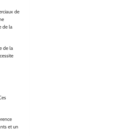
rciaux de
ne
e de la
e de la
cessite
Ces
érence
ants et un