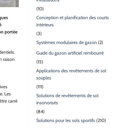
(10)
iques
Conception et planification des courts
é
intérieurs
on portée
(3)
Systèmes modulaires de gazon
(2)
entiels.
Guide du gazon artificiel rembourré
n raison
(15)
Applications des revêtements de sol
souples
ives
(111)
e. Les
Solutions de revêtements de sol
ètre carré
insonorisés
(84)
Solutions pour les sols sportifs
(210)