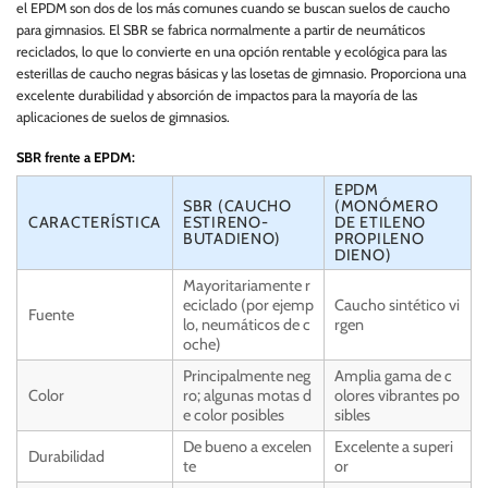
el EPDM son dos de los más comunes cuando se buscan suelos de caucho
para gimnasios. El SBR se fabrica normalmente a partir de neumáticos
reciclados, lo que lo convierte en una opción rentable y ecológica para las
esterillas de caucho negras básicas y las losetas de gimnasio. Proporciona una
excelente durabilidad y absorción de impactos para la mayoría de las
aplicaciones de suelos de gimnasios.
SBR frente a EPDM:
EPDM
SBR (CAUCHO
(MONÓMERO
CARACTERÍSTICA
ESTIRENO-
DE ETILENO
BUTADIENO)
PROPILENO
DIENO)
Mayoritariamente r
eciclado (por ejemp
Caucho sintético vi
Fuente
lo, neumáticos de c
rgen
oche)
Principalmente neg
Amplia gama de c
Color
ro; algunas motas d
olores vibrantes po
e color posibles
sibles
De bueno a excelen
Excelente a superi
Durabilidad
te
or