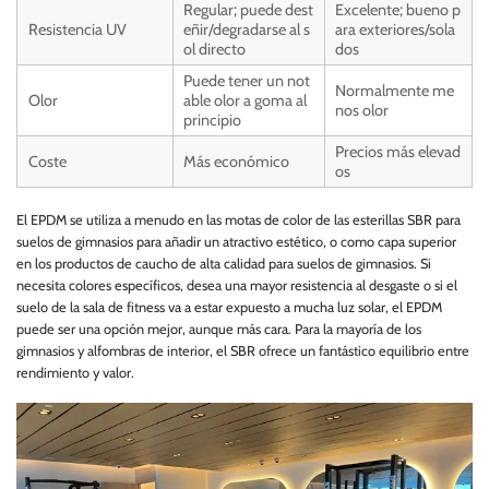
Regular; puede dest
Excelente; bueno p
Resistencia UV
eñir/degradarse al s
ara exteriores/sola
ol directo
dos
Puede tener un not
Normalmente me
Olor
able olor a goma al
nos olor
principio
Precios más elevad
Coste
Más económico
os
El EPDM se utiliza a menudo en las motas de color de las esterillas SBR para
suelos de gimnasios para añadir un atractivo estético, o como capa superior
en los productos de caucho de alta calidad para suelos de gimnasios. Si
necesita colores específicos, desea una mayor resistencia al desgaste o si el
suelo de la sala de fitness va a estar expuesto a mucha luz solar, el EPDM
puede ser una opción mejor, aunque más cara. Para la mayoría de los
gimnasios y alfombras de interior, el SBR ofrece un fantástico equilibrio entre
rendimiento y valor.