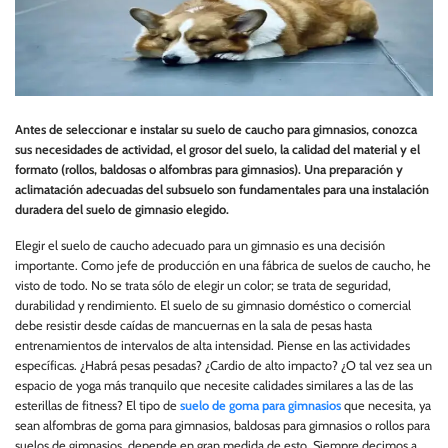
Antes de seleccionar e instalar su suelo de caucho para gimnasios, conozca
sus necesidades de actividad, el grosor del suelo, la calidad del material y el
formato (rollos, baldosas o alfombras para gimnasios). Una preparación y
aclimatación adecuadas del subsuelo son fundamentales para una instalación
duradera del suelo de gimnasio elegido.
Elegir el suelo de caucho adecuado para un gimnasio es una decisión
importante. Como jefe de producción en una fábrica de suelos de caucho, he
visto de todo. No se trata sólo de elegir un color; se trata de seguridad,
durabilidad y rendimiento. El suelo de su gimnasio doméstico o comercial
debe resistir desde caídas de mancuernas en la sala de pesas hasta
entrenamientos de intervalos de alta intensidad. Piense en las actividades
específicas. ¿Habrá pesas pesadas? ¿Cardio de alto impacto? ¿O tal vez sea un
espacio de yoga más tranquilo que necesite calidades similares a las de las
esterillas de fitness? El tipo de
suelo de goma para gimnasios
que necesita, ya
sean alfombras de goma para gimnasios, baldosas para gimnasios o rollos para
suelos de gimnasios, depende en gran medida de esto. Siempre decimos a