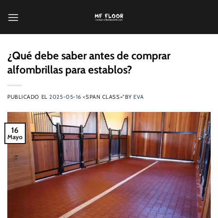
Saltar
al
contenido
¿Qué debe saber antes de comprar
alfombrillas para establos?
PUBLICADO EL
2025-05-16
<SPAN CLASS="BY
EVA
16
Mayo