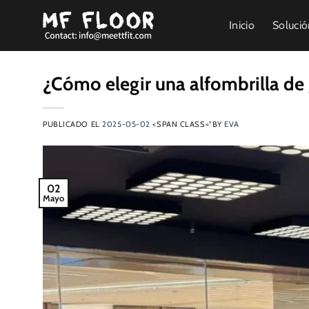
Saltar
Inicio
Soluci
al
contenido
¿Cómo elegir una alfombrilla de
PUBLICADO EL
2025-05-02
<SPAN CLASS="BY
EVA
02
Mayo