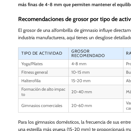
más finas de 4-8 mm que permiten mantener el equilibri
Recomendaciones de grosor por tipo de acti
El grosor de una alfombrilla de gimnasio influye direct
industria manufacturera, aquí tienes un desglose detalla
GROSOR
TIPO DE ACTIVIDAD
R
RECOMENDADO
Yoga/Pilates
4-8 mm
Pr
Fitness general
10-15 mm
Bu
Halterofilia
15-20 mm
Ab
Formación de alto impac
20-40 mm
Má
to
Va
Gimnasios comerciales
20-60 mm
ca
Para los gimnasios domésticos, la frecuencia de sus entr
una esterilla más gruesa (15-20 mm) te proporcionará m