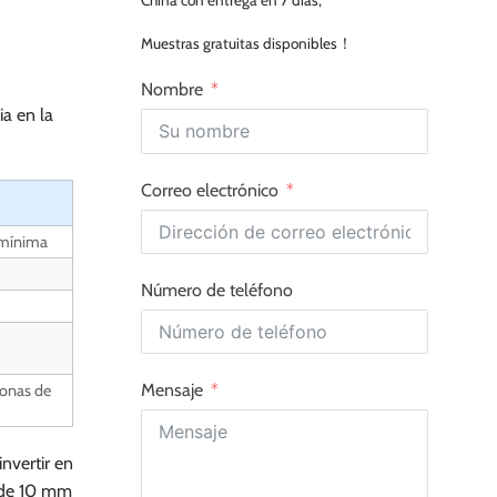
China con entrega en 7 días,
Muestras gratuitas disponibles！
Nombre
a en la
Correo electrónico
 mínima
Número de teléfono
Mensaje
zonas de
nvertir en
a de 10 mm