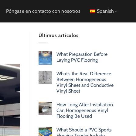
Póngase en contacto con nosotros
Spanish
Últimos artículos
What Preparation Before
Laying PVC Flooring
What’s the Real Difference
Between Homogeneous
Vinyl Sheet and Conductive
Vinyl Sheet
How Long After Installation
Can Homogeneous Vinyl
Flooring Be Used
What Should a PVC Sports
Flooring Tender Include