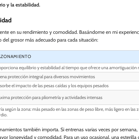
o y la estabilidad.
vidad
amente en su rendimiento y comodidad. Basándome en mi experienci
do del grosor más adecuado para cada situación:
AZONAMIENTO
oporciona equilibrio y estabilidad al tiempo que ofrece una amortiguación
ena protección integral para diversos movimientos
sorbe el impacto de las pesas caídas y los equipos pesados
xima protección para pliometría y actividades intensas
ría según la zona: más pesado en las zonas de peso libre, más ligero en las 
rdio.
enamientos también importa. Si entrenas varias veces por semana, i
ayor longevidad y comodidad. Para un uso ocasional, una esterill