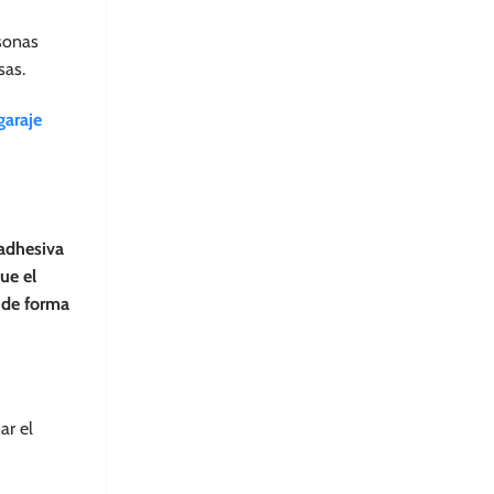
rsonas
sas.
garaje
 adhesiva
ue el
 de forma
ar el