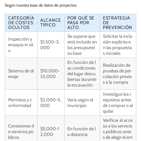
Según nuestra base de datos de proyectos:
CATEGORÍA
POR QUÉ SE
ESTRATEGIA
ALCANCE
DE COSTES
PASA POR
DE
TÍPICO
OCULTOS
ALTO
PREVENCIÓN
Se supone que
Solicitar la inclu
Inspección y
$1,500-3,
está incluido en
sión explícita e
ensayos in sit
000
los presupuest
n las propuesta
u
os base
s iniciales
En función de l
Realización de
as condiciones
Sistema de dr
$10,000-
pruebas de per
del lugar descu
enaje
25,000
colación previa
biertas durante
s a la compra
la excavación
Investigue los r
Permisos y c
$2,000-5,
Varía según el
equisitos antes
onformidad
000
municipio
de comprar o al
quilar
Verificar el acce
Conexiones d
so a los servicio
$5,000-1
En función de l
e servicios pú
s públicos ante
2,000
a distancia
blicos
s de elegir el em