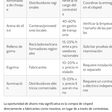
Almohadill
rente al re
Distribuidores regi
Coordinar la entreg
a de choqu
cargo del
onales
on el césped
e
contratist
a
40-60%
Verificar la limpieza
Arena de síl
Canteras/proveed
en gastos
l tamaño de las par
ice
ores locales
de transp
las
orte
15-25% fr
Recicladores/trans
Relleno de
ente a pro
Solicitar pruebas d
formadores region
goma
veedores
ntaminación
ales
nacionales
10-20% v
Requiere instalació
Esgrima
Fabricantes
s. precio in
or separado
stalado
15-25% v
Requiere un contra
Iluminació
Distribuidores eléc
s. precio ll
a eléctrico indepen
n
tricos comerciales
ave en ma
nte
no
La oportunidad de ahorro más significativa es la compra de césped
directamente a fabricantes como nosotros, en lugar de a través de contratistas