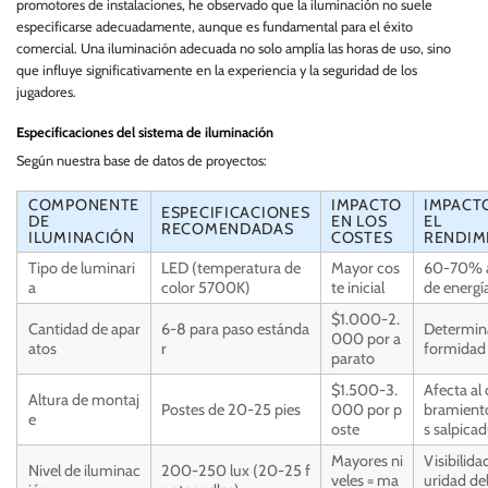
promotores de instalaciones, he observado que la iluminación no suele
especificarse adecuadamente, aunque es fundamental para el éxito
comercial. Una iluminación adecuada no solo amplía las horas de uso, sino
que influye significativamente en la experiencia y la seguridad de los
jugadores.
Especificaciones del sistema de iluminación
Según nuestra base de datos de proyectos:
COMPONENTE
IMPACTO
IMPACT
ESPECIFICACIONES
DE
EN LOS
EL
RECOMENDADAS
ILUMINACIÓN
COSTES
RENDIM
Tipo de luminari
LED (temperatura de
Mayor cos
60-70% 
a
color 5700K)
te inicial
de energí
$1.000-2.
Cantidad de apar
6-8 para paso estánda
Determina
000 por a
atos
r
formidad
parato
$1.500-3.
Afecta al
Altura de montaj
Postes de 20-25 pies
000 por p
bramiento
e
oste
s salpica
Mayores ni
Visibilida
Nivel de iluminac
200-250 lux (20-25 f
veles = ma
uridad de