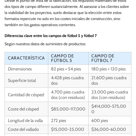
Desde el punto de vista de la fabricación, los requisitos materiales de estos
dos tipos de campo difieren sustancialmente. Al asesorar a los clientes sobre
la viabilidad de los proyectos, suelo destacar que la elección entre estos
formatos repercute no solo en los costes iniciales de construcción, sino
también en los gastos operativos corrientes.
Diferencias clave entre los campos de fútbol 5 y fútbol 7
Según nuestros datos de suministro de productos:
CAMPO DE
CAMPO DE
CARACTERÍSTICA
FÚTBOL 5
FÚTBOL 7
Dimensiones
82 pies × 54 pies
180 pies × 120 pies
4.428 pies cuadra
21.600 pies cuadra
Superficie total
dos
dos
4.700 pies cuadra
23.000 pies cuadra
Cantidad de césped
dos (con residuos)
dos (con residuos)
$414,000-575,00
Coste del césped
$85,000-117,000
0
Longitud de la valla
272 pies
600 pies
Coste del vallado
$15,000-25,000
$36,000-60,000