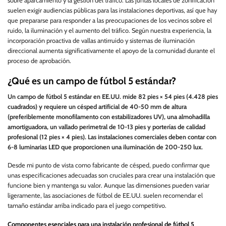
sobre aparcamiento y la gestión del tráfico. Las juntas locales de zonificación
suelen exigir audiencias públicas para las instalaciones deportivas, así que hay
que prepararse para responder a las preocupaciones de los vecinos sobre el
ruido, la iluminación y el aumento del tráfico. Según nuestra experiencia, la
incorporación proactiva de vallas antirruido y sistemas de iluminación
direccional aumenta significativamente el apoyo de la comunidad durante el
proceso de aprobación.
¿Qué es un campo de fútbol 5 estándar?
Un campo de fútbol 5 estándar en EE.UU. mide 82 pies × 54 pies (4.428 pies
cuadrados) y requiere un césped artificial de 40-50 mm de altura
(preferiblemente monofilamento con estabilizadores UV), una almohadilla
amortiguadora, un vallado perimetral de 10-13 pies y porterías de calidad
profesional (12 pies × 4 pies). Las instalaciones comerciales deben contar con
6-8 luminarias LED que proporcionen una iluminación de 200-250 lux.
Desde mi punto de vista como fabricante de césped, puedo confirmar que
unas especificaciones adecuadas son cruciales para crear una instalación que
funcione bien y mantenga su valor. Aunque las dimensiones pueden variar
ligeramente, las asociaciones de fútbol de EE.UU. suelen recomendar el
tamaño estándar arriba indicado para el juego competitivo.
Componentes esenciales para una instalación profesional de fútbol 5