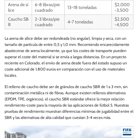
Arena de sí
6-8 libras/pie
$2,000
13-18 toneladas
lice
cuadrado
-3,500
Caucho SB
2-3 libras/pie
$2,500
4-7 toneladas
R
cuadrado
-4,500
La arena de sílice debe ser redondeada (no angular), limpia y seca, con un
tamaño de partícula de entre 0,5 y 1,0 mm. Recomiendo encarecidamente
abastecerse de arena localmente, ya que los costes de transporte pueden
superar el coste del material si se envía a largas distancias. En un proyecto
reciente en Colorado, el envío de arena desde fuera del estado supuso un
coste adicional de 1.800 euros en comparación con el uso de materiales
locales.
El relleno de caucho debe ser de gránulos de caucho SBR de 1 a 3 mm, sin
contaminación metálica ni de fibras. Aunque existen rellenos alternativos
(EPDM, TPE, orgánicos), el caucho SBR estándar ofrece la mejor relación
rendimiento-coste para la mayoría de las aplicaciones de fútbol 5. Nuestras
pruebas de rendimiento muestran diferencias mínimas de jugabilidad entre el
SBR y las alternativas de alta calidad que cuestan 3-4 veces más.