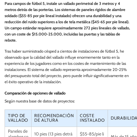
Para campos de fútbol 5, instale un vallado perimetral de 3 metros y 4
metros detrás de las porterías. Los sistemas de paneles rígidos de alambre
soldado ($55-85 por pie lineal instalado) ofrecen una durabilidad y una
reducción del ruido superiores a los de tela metálica ($45-65 por pie lineal).
Un campo estándar requiere aproximadamente 272 pies lineales de vallado,
con un coste de $15.000-25.000, incluidas las puertas y las tablas de
rebote.
Tras haber suministrado césped a cientos de instalaciones de fútbol 5, he
observado que la calidad del vallado influye enormemente tanto en la
experiencia de los jugadores como en los costes de mantenimiento de las
instalaciones. El sistema de vallado representa aproximadamente 20-25%
del presupuesto total del proyecto, pero puede influir significativamente en
el éxito operativo de la instalación.
Comparación de opciones de vallado
Según nuestra base de datos de proyectos:
TIPO DE
RECOMENDACIÓN
COSTE
DURABILID
VALLADO
DE ALTURA
INSTALADO
Paneles de
10 pies (13 pies detrá
$55-85/pie li
alambre so
Más de 15 año