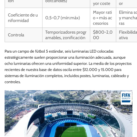
ión
ootcandles)
yor coste
or
Mayor rati
Elimina 
Coeficiente de u
0,5-0,7 (mín:máx)
o = más ac
y mancha
niformidad
cesorios
ras
Temporizadores progr
$800-2,0
Flexibilid
Controla
amables, zonificación
00
ativa
Para un campo de fútbol 5 estándar, seis luminarias LED colocadas
estratégicamente suelen proporcionar una iluminación adecuada, aunque
ocho luminarias ofrecen una uniformidad superior. La media de los proyectos
recientes de nuestra base de datos oscila entre $12.000 y 15.000 para
sistemas de iluminación completos, incluidos postes, luminarias, cableado y
controles.