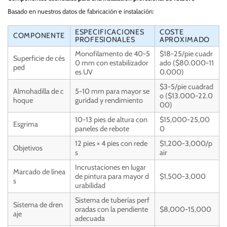
Basado en nuestros datos de fabricación e instalación:
ESPECIFICACIONES
COSTE
COMPONENTE
PROFESIONALES
APROXIMADO
Monofilamento de 40-5
$18-25/pie cuadr
Superficie de cés
0 mm con estabilizador
ado ($80.000-11
ped
es UV
0.000)
$3-5/pie cuadrad
Almohadilla de c
5-10 mm para mayor se
o ($13.000-22.0
hoque
guridad y rendimiento
00)
10-13 pies de altura con
$15,000-25,00
Esgrima
paneles de rebote
0
12 pies × 4 pies con rede
$1,200-3,000/p
Objetivos
s
air
Incrustaciones en lugar
Marcado de línea
de pintura para mayor d
$1,500-3,000
s
urabilidad
Sistema de tuberías perf
Sistema de dren
oradas con la pendiente
$8,000-15,000
aje
adecuada