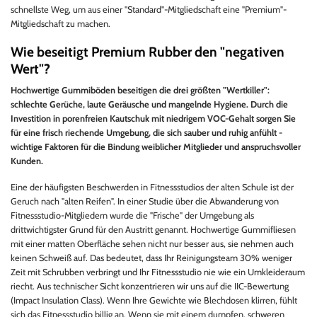
schnellste Weg, um aus einer "Standard"-Mitgliedschaft eine "Premium"-
Mitgliedschaft zu machen.
Wie beseitigt Premium Rubber den "negativen
Wert"?
Hochwertige Gummiböden beseitigen die drei größten "Wertkiller":
schlechte Gerüche, laute Geräusche und mangelnde Hygiene. Durch die
Investition in porenfreien Kautschuk mit niedrigem VOC-Gehalt sorgen Sie
für eine frisch riechende Umgebung, die sich sauber und ruhig anfühlt -
wichtige Faktoren für die Bindung weiblicher Mitglieder und anspruchsvoller
Kunden.
Eine der häufigsten Beschwerden in Fitnessstudios der alten Schule ist der
Geruch nach "alten Reifen". In einer Studie über die Abwanderung von
Fitnessstudio-Mitgliedern wurde die "Frische" der Umgebung als
drittwichtigster Grund für den Austritt genannt. Hochwertige Gummifliesen
mit einer matten Oberfläche sehen nicht nur besser aus, sie nehmen auch
keinen Schweiß auf. Das bedeutet, dass Ihr Reinigungsteam 30% weniger
Zeit mit Schrubben verbringt und Ihr Fitnessstudio nie wie ein Umkleideraum
riecht. Aus technischer Sicht konzentrieren wir uns auf die IIC-Bewertung
(Impact Insulation Class). Wenn Ihre Gewichte wie Blechdosen klirren, fühlt
sich das Fitnessstudio billig an. Wenn sie mit einem dumpfen, schweren