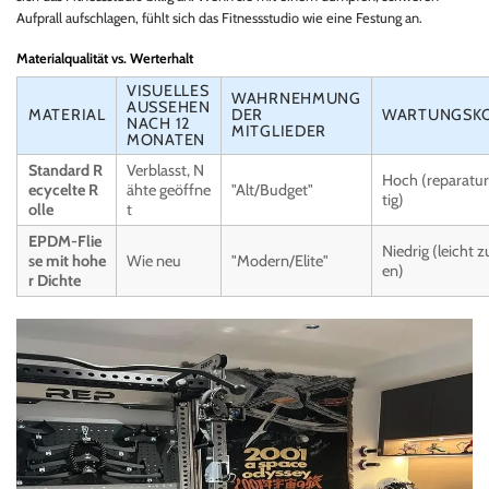
Aufprall aufschlagen, fühlt sich das Fitnessstudio wie eine Festung an.
Materialqualität vs. Werterhalt
VISUELLES
WAHRNEHMUNG
AUSSEHEN
MATERIAL
DER
WARTUNGSK
NACH 12
MITGLIEDER
MONATEN
Standard R
Verblasst, N
Hoch (reparatu
ecycelte R
ähte geöffne
"Alt/Budget"
tig)
olle
t
EPDM-Flie
Niedrig (leicht z
se mit hohe
Wie neu
"Modern/Elite"
en)
r Dichte