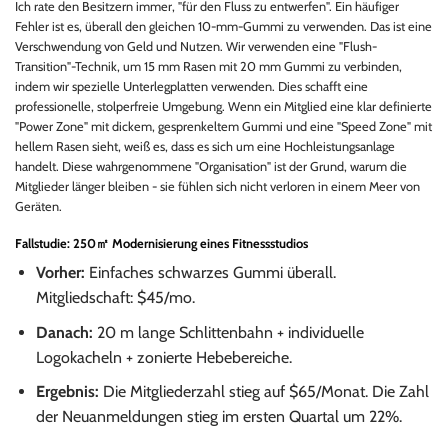
Ich rate den Besitzern immer, "für den Fluss zu entwerfen". Ein häufiger
Fehler ist es, überall den gleichen 10-mm-Gummi zu verwenden. Das ist eine
Verschwendung von Geld und Nutzen. Wir verwenden eine "Flush-
Transition"-Technik, um 15 mm Rasen mit 20 mm Gummi zu verbinden,
indem wir spezielle Unterlegplatten verwenden. Dies schafft eine
professionelle, stolperfreie Umgebung. Wenn ein Mitglied eine klar definierte
"Power Zone" mit dickem, gesprenkeltem Gummi und eine "Speed Zone" mit
hellem Rasen sieht, weiß es, dass es sich um eine Hochleistungsanlage
handelt. Diese wahrgenommene "Organisation" ist der Grund, warum die
Mitglieder länger bleiben - sie fühlen sich nicht verloren in einem Meer von
Geräten.
Fallstudie: 250㎡ Modernisierung eines Fitnessstudios
Vorher:
Einfaches schwarzes Gummi überall.
Mitgliedschaft: $45/mo.
Danach:
20 m lange Schlittenbahn + individuelle
Logokacheln + zonierte Hebebereiche.
Ergebnis:
Die Mitgliederzahl stieg auf $65/Monat. Die Zahl
der Neuanmeldungen stieg im ersten Quartal um 22%.