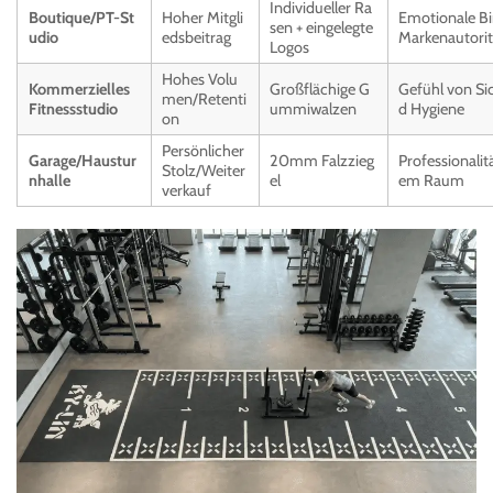
Individueller Ra
Boutique/PT-St
Hoher Mitgli
Emotionale B
sen + eingelegte
udio
edsbeitrag
Markenautorit
Logos
Hohes Volu
Kommerzielles
Großflächige G
Gefühl von Si
men/Retenti
Fitnessstudio
ummiwalzen
d Hygiene
on
Persönlicher
Garage/Haustur
20mm Falzzieg
Professionalitä
Stolz/Weiter
nhalle
el
em Raum
verkauf