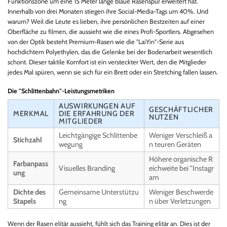
Funktionszone um eine 15 Meter lange blaue Rasenspur erweitert hat.
Innerhalb von drei Monaten stiegen ihre Social-Media-Tags um 40%. Und
warum? Weil die Leute es lieben, ihre persönlichen Bestzeiten auf einer
Oberfläche zu filmen, die aussieht wie die eines Profi-Sportlers. Abgesehen
von der Optik besteht Premium-Rasen wie die "LaiYin"-Serie aus
hochdichtem Polyethylen, das die Gelenke bei der Bodenarbeit wesentlich
schont. Dieser taktile Komfort ist ein versteckter Wert, den die Mitglieder
jedes Mal spüren, wenn sie sich für ein Brett oder ein Stretching fallen lassen.
Die "Schlittenbahn"-Leistungsmetriken
AUSWIRKUNGEN AUF
GESCHÄFTLICHER
MERKMAL
DIE ERFAHRUNG DER
NUTZEN
MITGLIEDER
Leichtgängige Schlittenbe
Weniger Verschleiß a
Stichzahl
wegung
n teuren Geräten
Höhere organische R
Farbanpass
Visuelles Branding
eichweite bei "Instagr
ung
am
Dichte des
Gemeinsame Unterstützu
Weniger Beschwerde
Stapels
ng
n über Verletzungen
Wenn der Rasen elitär aussieht, fühlt sich das Training elitär an. Dies ist der