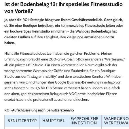
Ist der Bodenbelag für Ihr spezielles Fitnessstudio
von Vorteil?
Ja, aber die ROI-Strategie hängt von Ihrem Geschäftsmodell ab. Ganz gleich,
ob Sie eine Boutique betreiben, ein kommerzielles Fitnessstudio leiten oder
ein hochwertiges Heimstudio einrichten - die Wahl des Bodenbelags hat
direkten Einfluss auf Ihre Fähigkeit, Ihre Zielgruppe anzuziehen und zu
halten.
Nicht alle Fitnessstudiobesitzer haben die gleichen Probleme. Meiner
Erfahrung nach braucht eine 200-qm-CrossFit-Box ein anderes "Wertesignal"
als ein privates PT-Studio. Für einen kommerziellen Raum ergibt sich der
wahrgenommene Wert aus der Größe und Sauberkeit, für ein Boutique-
Studio aus der "Instagrammability" und dem akustischen Komfort. Wir haben
gesehen, wie Einrichtungen ihre Google Business-Bewertung innerhalb von
sechs Monaten um 0,5 bis 0,8 Sterne verbessert haben, indem sie einfach
den alten, geruchsintensiven Belag durch VOC-arme, hochdichte Fliesen
ersetzt haben, die professionell aussehen und riechen.
ROI-Aufschlüsselung nach Benutzerszenario
EMPFOHLENE
WAHRGENO
BENUTZERTYP
HAUPTZIEL
INVESTITION
WERTZUWA