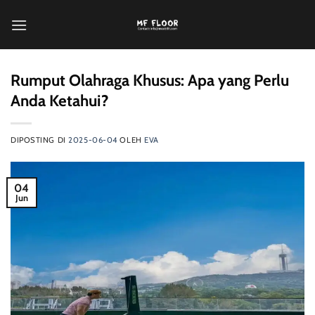
Loncat
ke
konten
Rumput Olahraga Khusus: Apa yang Perlu
Anda Ketahui?
DIPOSTING DI
2025-06-04
OLEH
EVA
04
Jun