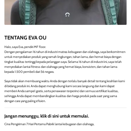
TENTANG EVA OU
Halo, saya Eva, pendiri MF floor.
Dengan pengalaman 16 tahun di industri matras kebugaran dan olahraga, saya berkomitmen
untuk menyediakan produk yang ramah lingkungan, tahan lama, dan hemat biaya dengan
tingkat kualitas tertinggi kepada pelanggan saya. Selama 16 tahun di industri ini, saya telah
menyediakan lantai fitness dan olahraga yang hemat biaya, konsisten, dan tahan lama
kepada 1.500 pembeli dari 56 negara.
Saya tidak akan membuang waktu Anda dengan terlalu banyak detail tentang keahlian kami
di bidang produk ini. Anda dapat menghubungi kami secara langsung dan kami dapat
memberi Anda sampel gratis, serta penawaran terperinci dan semua sertifikat kualitas,
sehingga Anda dapat membandingkan kualitas dan harga produk pada saat yang sama
dengan cara yang paling efisien.
Jangan menunggu, klik di sini untuk memulai.
Cina Pengiriman 7 Hari Pertama Pabrik lantai kebugaran dan olahraga,