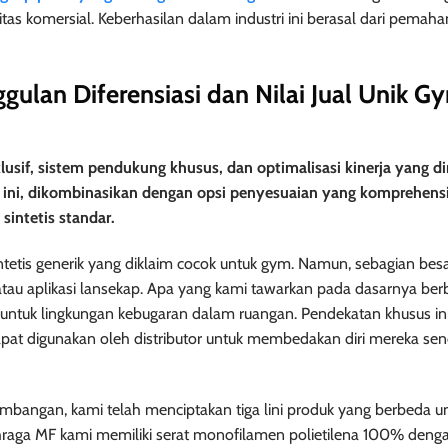
itas komersial. Keberhasilan dalam industri ini berasal dari pema
ulan Diferensiasi dan Nilai Jual Unik G
usif, sistem pendukung khusus, dan optimalisasi kinerja yang d
 ini, dikombinasikan dengan opsi penyesuaian yang komprehensi
intetis standar.
intetis generik yang diklaim cocok untuk gym. Namun, sebagian bes
atau aplikasi lansekap. Apa yang kami tawarkan pada dasarnya ber
 untuk lingkungan kebugaran dalam ruangan. Pendekatan khusus in
at digunakan oleh distributor untuk membedakan diri mereka send
mbangan, kami telah menciptakan tiga lini produk yang berbeda u
aga MF kami memiliki serat monofilamen polietilena 100% denga