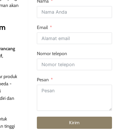
Nama
haman akan
ym
Email
irancang
Nomor telepon
f,
ar produk
Pesan
beda -
i
iri dan
ntuk
Kirim
n tinggi