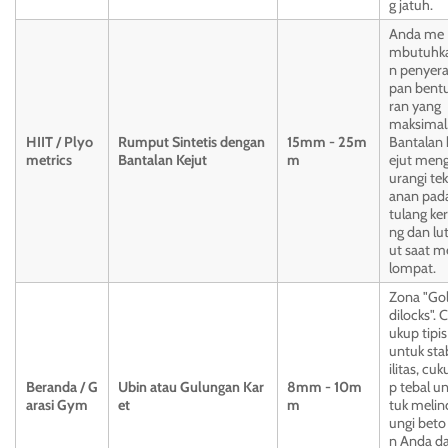
g jatuh.
Anda me
mbutuhk
n penyer
pan bent
ran yang
maksimal
HIIT / Plyo
Rumput Sintetis dengan
15mm - 25m
Bantalan 
metrics
Bantalan Kejut
m
ejut men
urangi tek
anan pad
tulang ker
ng dan lu
ut saat m
lompat.
Zona "Go
dilocks". C
ukup tipis
untuk sta
ilitas, cuk
Beranda / G
Ubin atau Gulungan Kar
8mm - 10m
p tebal u
arasi Gym
et
m
tuk melin
ungi beto
n Anda d