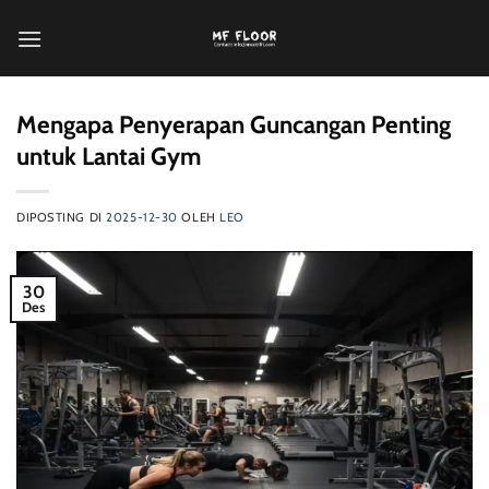
Loncat
ke
konten
Mengapa Penyerapan Guncangan Penting
untuk Lantai Gym
DIPOSTING DI
2025-12-30
OLEH
LEO
30
Des