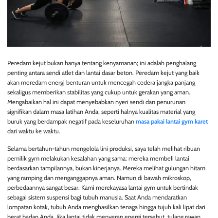
Peredam kejut bukan hanya tentang kenyamanan; ini adalah penghalang
penting antara sendi atlet dan lantai dasar beton. Peredam kejut yang baik
akan meredam energi benturan untuk mencegah cedera jangka panjang
sekaligus memberikan stabilitas yang cukup untuk gerakan yang aman.
Mengabaikan hal ini dapat menyebabkan nyeri sendi dan penurunan
signifikan dalam masa latihan Anda, seperti halnya kualitas material yang
buruk yang berdampak negatif pada keseluruhan
masa pakai lantai gym karet
dari waktu ke waktu.
Selama bertahun-tahun mengelola lini produksi, saya telah melihat ribuan
pemilik gym melakukan kesalahan yang sama: mereka membeli lantai
berdasarkan tampilannya, bukan kinerjanya. Mereka melihat gulungan hitam
yang ramping dan menganggapnya aman. Namun di bawah mikroskop,
perbedaannya sangat besar. Kami merekayasa lantai gym untuk bertindak
sebagai sistem suspensi bagi tubuh manusia. Saat Anda mendaratkan
lompatan kotak, tubuh Anda menghasilkan tenaga hingga tujuh kali lipat dari
berat badan Anda. Jika lantai tidak menyerap energi tersebut, tulang rawan