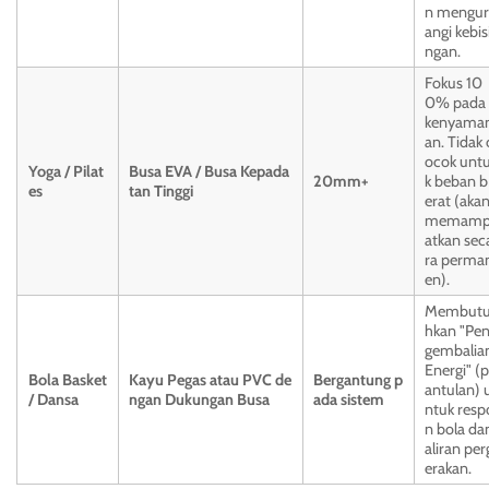
n mengur
angi kebis
ngan.
Fokus 10
0% pada
kenyama
an. Tidak 
ocok unt
Yoga / Pilat
Busa EVA / Busa Kepada
20mm+
k beban b
es
tan Tinggi
erat (aka
memam
atkan sec
ra perma
en).
Membut
hkan "Pe
gembalia
Energi" (p
Bola Basket
Kayu Pegas atau PVC de
Bergantung p
antulan) 
/ Dansa
ngan Dukungan Busa
ada sistem
ntuk resp
n bola da
aliran per
erakan.