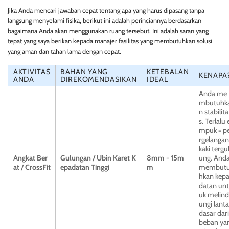
Jika Anda mencari jawaban cepat tentang apa yang harus dipasang tanpa
langsung menyelami fisika, berikut ini adalah perinciannya berdasarkan
bagaimana Anda akan menggunakan ruang tersebut. Ini adalah saran yang
tepat yang saya berikan kepada manajer fasilitas yang membutuhkan solusi
yang aman dan tahan lama dengan cepat.
AKTIVITAS
BAHAN YANG
KETEBALAN
KENAPA
ANDA
DIREKOMENDASIKAN
IDEAL
Anda me
mbutuhk
n stabilita
s. Terlalu 
mpuk = p
rgelangan
kaki tergu
Angkat Ber
Gulungan / Ubin Karet K
8mm - 15m
ung. And
at / CrossFit
epadatan Tinggi
m
membut
hkan kep
datan unt
uk melind
ungi lanta
dasar dari
beban ya