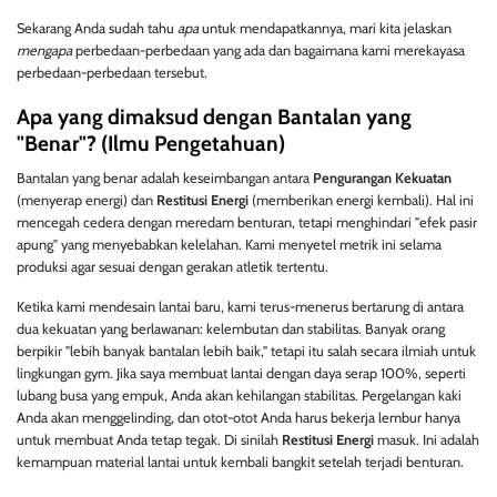
Sekarang Anda sudah tahu
apa
untuk mendapatkannya, mari kita jelaskan
mengapa
perbedaan-perbedaan yang ada dan bagaimana kami merekayasa
perbedaan-perbedaan tersebut.
Apa yang dimaksud dengan Bantalan yang
"Benar"? (Ilmu Pengetahuan)
Bantalan yang benar adalah keseimbangan antara
Pengurangan Kekuatan
(menyerap energi) dan
Restitusi Energi
(memberikan energi kembali). Hal ini
mencegah cedera dengan meredam benturan, tetapi menghindari "efek pasir
apung" yang menyebabkan kelelahan. Kami menyetel metrik ini selama
produksi agar sesuai dengan gerakan atletik tertentu.
Ketika kami mendesain lantai baru, kami terus-menerus bertarung di antara
dua kekuatan yang berlawanan: kelembutan dan stabilitas. Banyak orang
berpikir "lebih banyak bantalan lebih baik," tetapi itu salah secara ilmiah untuk
lingkungan gym. Jika saya membuat lantai dengan daya serap 100%, seperti
lubang busa yang empuk, Anda akan kehilangan stabilitas. Pergelangan kaki
Anda akan menggelinding, dan otot-otot Anda harus bekerja lembur hanya
untuk membuat Anda tetap tegak. Di sinilah
Restitusi Energi
masuk. Ini adalah
kemampuan material lantai untuk kembali bangkit setelah terjadi benturan.