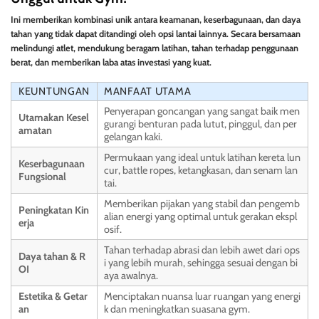
Ini memberikan kombinasi unik antara keamanan, keserbagunaan, dan daya
tahan yang tidak dapat ditandingi oleh opsi lantai lainnya. Secara bersamaan
melindungi atlet, mendukung beragam latihan, tahan terhadap penggunaan
berat, dan memberikan laba atas investasi yang kuat.
KEUNTUNGAN
MANFAAT UTAMA
Penyerapan goncangan yang sangat baik men
Utamakan Kesel
gurangi benturan pada lutut, pinggul, dan per
amatan
gelangan kaki.
Permukaan yang ideal untuk latihan kereta lun
Keserbagunaan
cur, battle ropes, ketangkasan, dan senam lan
Fungsional
tai.
Memberikan pijakan yang stabil dan pengemb
Peningkatan Kin
alian energi yang optimal untuk gerakan ekspl
erja
osif.
Tahan terhadap abrasi dan lebih awet dari ops
Daya tahan & R
i yang lebih murah, sehingga sesuai dengan bi
OI
aya awalnya.
Estetika & Getar
Menciptakan nuansa luar ruangan yang energi
an
k dan meningkatkan suasana gym.