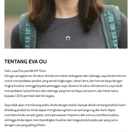
TENTANG EVA OU
Halo, saya Eva, pendiri MF floor.
Dengan pengalaman 16 tahun di industri matras kebugaran dan olahraga, saya berkomitmen
untuk menyediakan produk yang ramah lingkungan, tahan lama, dan hemat biaya dengan
tingkat kualitas tertinggi kepada pelanggan saya. Selama 16 tahun di industri ini, saya telah
menyediakan lantai fitness dan olahraga yang hemat biaya, konsisten, dan tahan lama
kepada 1.500 pembeli dari 56 negara.
Saya tidak akan membuang waktu Anda dengan terlalu banyak detail tentang keahlian kami
di bidang produk ini. Anda dapat menghubungi kami secara langsung dan kami dapat
memberi Anda sampel gratis, serta penawaran terperinci dan semua sertifikat kualitas,
sehingga Anda dapat membandingkan kualitas dan harga produk pada saat yang sama
dengan cara yang paling efisien.