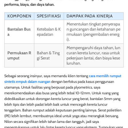
performa, biaya, dan daya tahan.
KOMPONEN
SPESIFIKASI
DAMPAK PADA KINERJA
Menentukan tingkat penyerapa
Bantalan Bus
Ketebalan & K
n guncangan dan ketahanan pe
a
epadatan
rmukaan (pengembalian energ
i).
Mempengaruhi daya tahan, lun
Permukaan R
Bahan & Ting
curan kereta luncur, rasa untuk
umput
gi Serat
pekerjaan lantai, dan biaya kese
luruhan.
Sebagai seorang insinyur, saya memandu klien tentang
cara memilih rumput
sintetis empuk dalam ruangan
dengan berfokus pada kasus penggunaan
utamanya. Untuk fasilitas yang berpusat pada plyometrics, saya
merekomendasikan alas busa yang lebih tebal 10-12mm. Untuk ruang yang
didedikasikan untuk dorongan kereta luncur yang berat, bantalan 5mm yang
lebih tipis dan lebih padat lebih baik untuk mencegah kereta luncur
tenggelam. Bahan rumput adalah keputusan penting lainnya. Serat polietilen
(PE) lebih lembut, membuatnya ideal untuk yoga atau merangkak beruang.
Nilon secara signifikan lebih tahan lama dan tangguh, jadi saya
menentukannya untuk lalu lintas kereta luncur yang ekstrem. Tumpukan yang