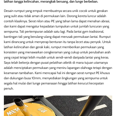
latihan tangga kelincahan, merangkak beruang, dan lunge berbeban.
Desain rumput yang empuk membuatnya secara unik cocok untuk gerakan
yang sulit atau tidak aman di permukaan lain. Dorong kereta luncur adalah
contoh klasiknya. Serat nilon atau PE yang tahan lama dapat menahan abrasi,
dan kami dapat mengatur kepadatan tumpukan untuk jumlah luncuran yang
sempurna. Tali pertempuran adalah satu lagi. Pada lantai gym tradisional,
bantingan tali yang berulang-ulang dapat merusak permukaan lantai. Rumput
kami dirancang untuk menyerap benturan itu tanpa lecet atau penyok. Untuk
latihan kelincahan dan gerak kaki, rumput memberikan permukaan yang
konsisten yang menawarkan cengkeraman yang cukup untuk perubahan arah
yang cepat tetapi lebih mudah untuk sendi-sendi daripada lantai yang keras.
Saya telah bekerja dengan pusat pelatihan atletik di mana tujuan utamanya
adalah menciptakan permukaan yang meniru lapangan olahraga tetapi dengan
keamanan tambahan. Kami mencapai hal ini dengan serat rumput PE khusus
dan dukungan busa 10mm, menyediakan lingkungan yang sempurna untuk
segala hal mulai dari lunge pemanasan hingga latihan kerucut kecepatan
penuh.