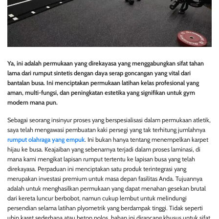
Ya, ini adalah permukaan yang direkayasa yang menggabungkan sifat tahan
lama dari rumput sintetis dengan daya serap goncangan yang vital dari
bantalan busa. Ini menciptakan permukaan latihan kelas profesional yang
aman, multi-fungsi, dan peningkatan estetika yang signifikan untuk gym
modern mana pun.
Sebagai seorang insinyur proses yang berspesialisasi dalam permukaan atletik,
saya telah mengawasi pembuatan kaki persegi yang tak terhitung jumlahnya
rumput olahraga yang empuk
. Ini bukan hanya tentang menempelkan karpet
hijau ke busa. Keajaiban yang sebenarnya terjadi dalam proses laminasi, di
mana kami mengikat lapisan rumput tertentu ke lapisan busa yang telah
direkayasa. Perpaduan ini menciptakan satu produk terintegrasi yang
merupakan investasi premium untuk masa depan fasilitas Anda. Tujuannya
adalah untuk menghasilkan permukaan yang dapat menahan gesekan brutal
dari kereta luncur berbobot, namun cukup lembut untuk melindungi
persendian selama latihan plyometrik yang berdampak tinggi. Tidak seperti
ubin karet sederhana atau beton polos, bahan ini dirancang khusus untuk sifat