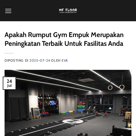
Loncat
ke
konten
Apakah Rumput Gym Empuk Merupakan
Peningkatan Terbaik Untuk Fasilitas Anda
DIPOSTING DI
2025-07-24
OLEH
EVA
24
Jul