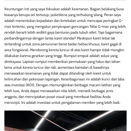
Keuntungan inti yang saya fokuskan adalah keamanan. Bagian belakang busa
biasanya berupa sel tertutup, polietilena yang terhubung silang. Peran saya
adalah menentukan kepadatan dan ketebalan untuk mencapai peringkat G-
max tertentu, yang mengukur penyerapan goncangan. Nilai G-max yang lebih
rendah berarti lebih sedikit gaya benturan pada tubuh atlet. Tapi bagaimana
perbandingannya dengan lantai karet standar? Meskipun karet tebal tak
tertandingi untuk zona penurunan berat badan bebas khusus, karet gagal di
area fungsional. Mendorong kereta luncur di atas karet hampir tidak mungkin
dilakukan karena gesekan yang tinggi. Rumput empuk adalah solusi yang
direkayasa. Lapisan rumput memberikan permukaan yang halus dan tahan
lama untuk kereta luncur dan tali, sementara bantalan di bawahnya
menawarkan keamanan yang tidak dapat ditandingi oleh karet untuk
kelincahan dan pekerjaan lapangan. Keserbagunaan ini adalah kunci dari laba
atas investasi (ROI). Dengan memungkinkan berbagai macam latihan yang
lebih luas, Anda dapat menawarkan nilai lebih, menarik berbagai jenis
anggota, dan menciptakan pusat visual yang membuat fasilitas Anda
menonjol. Ini adalah investasi untuk pengalaman member yang lebih baik.