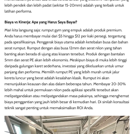
lebih pendek dan lebih padat (sekitar 15-20mm) adalah yang terbaik untuk
latihan performa.
Biaya vs Kinerja: Apa yang Harus Saya Bayar?
Mari kita langsung saja: rumput gym yang empuk adalah produk premium.
Anda harus membayar mulai dari $5 hingga $12 per kaki persegi, tergantung
pada spesifikasinya. Penggerak biaya utama adalah ketebalan busa dan bahan
serat rumput. Rumput dengan alas busa 12mm dan serat nilon yang tahan
banting akan berada di ujung atas kisaran tersebut. Produk dengan bantalan
5mm dan serat PE akan lebih ekonomis. Meskipun biaya di muka lebih tinggi
daripada gulungan karet sederhana, investasi yang dikeluarkan untuk umur
panjang dan performa. Memilih rumput PE yang lebih murah untuk jalur
kereta luncur yang berat adalah kesalahan klasik. Rumput ini akan
menunjukkan keausan dan alas dalam beberapa tahun. Membayar 20-30%
lebih mahal untuk permukaan nilon pada aplikasi spesifik tersebut akan
melipatgandakan atau melipatgandakan masa pakainya, sehingga menghemat
biaya penggantian yang jauh lebih besar di kemudian hari. Di sinilah konsultasi
teknik sangat penting untuk memaksimalkan ROI Anda.