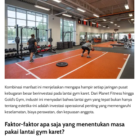
Kombinasi manfaat ini menjelaskan mengapa hampir setiap jaringan pusat
kebugaran besar berinvestasi pada lantai gym karet. Dari Planet Fitness hingga
Gold's Gym, industri ini menyadari bahwa lantai gym yang tepat bukan hanya
tentang estetika-ini adalah investasi operasional penting yang memengaruhi
keselamatan, biaya perawatan, dan kepuasan anggota.
Faktor-faktor apa saja yang menentukan masa
pakai lantai gym karet?