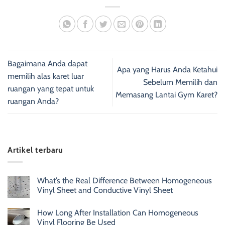
Bagaimana Anda dapat
Apa yang Harus Anda Ketahui
memilih alas karet luar
Sebelum Memilih dan
ruangan yang tepat untuk
Memasang Lantai Gym Karet?
ruangan Anda?
Artikel terbaru
What’s the Real Difference Between Homogeneous
Vinyl Sheet and Conductive Vinyl Sheet
How Long After Installation Can Homogeneous
Vinyl Flooring Be Used