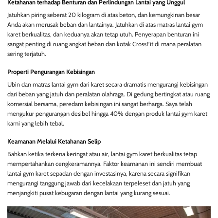
Ketahanan terhadap Benturan dan Perlindungan Lantai yang Unggul
Jatuhkan piring seberat 20 kilogram di atas beton, dan kemungkinan besar
Anda akan merusak beban dan lantainya. Jatuhkan di atas matras lantai gym
karet berkualitas, dan keduanya akan tetap utuh. Penyerapan benturan ini
sangat penting di ruang angkat beban dan kotak CrossFit di mana peralatan
sering terjatuh.
Properti Pengurangan Kebisingan
Ubin dan matras lantai gym dari karet secara dramatis mengurangi kebisingan
dari beban yang jatuh dan peralatan olahraga. Di gedung bertingkat atau ruang
komersial bersama, peredam kebisingan ini sangat berharga. Saya telah
mengukur pengurangan desibel hingga 40% dengan produk lantai gym karet
kami yang lebih tebal.
Keamanan Melalui Ketahanan Selip
Bahkan ketika terkena keringat atau air, lantai gym karet berkualitas tetap
mempertahankan cengkeramannya. Faktor keamanan ini sendiri membuat
lantai gym karet sepadan dengan investasinya, karena secara signifikan
mengurangi tanggung jawab dari kecelakaan terpeleset dan jatuh yang
menjangkiti pusat kebugaran dengan lantai yang kurang sesuai.