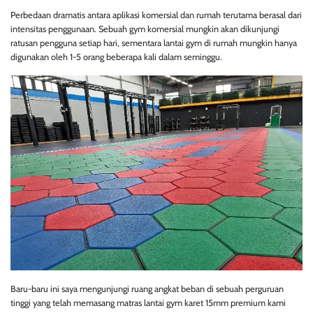
Perbedaan dramatis antara aplikasi komersial dan rumah terutama berasal dari
intensitas penggunaan. Sebuah gym komersial mungkin akan dikunjungi
ratusan pengguna setiap hari, sementara lantai gym di rumah mungkin hanya
digunakan oleh 1-5 orang beberapa kali dalam seminggu.
Baru-baru ini saya mengunjungi ruang angkat beban di sebuah perguruan
tinggi yang telah memasang matras lantai gym karet 15mm premium kami