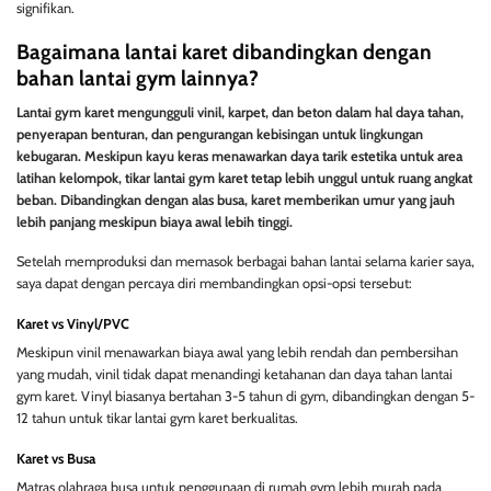
signifikan.
Bagaimana lantai karet dibandingkan dengan
bahan lantai gym lainnya?
Lantai gym karet mengungguli vinil, karpet, dan beton dalam hal daya tahan,
penyerapan benturan, dan pengurangan kebisingan untuk lingkungan
kebugaran. Meskipun kayu keras menawarkan daya tarik estetika untuk area
latihan kelompok, tikar lantai gym karet tetap lebih unggul untuk ruang angkat
beban. Dibandingkan dengan alas busa, karet memberikan umur yang jauh
lebih panjang meskipun biaya awal lebih tinggi.
Setelah memproduksi dan memasok berbagai bahan lantai selama karier saya,
saya dapat dengan percaya diri membandingkan opsi-opsi tersebut:
Karet vs Vinyl/PVC
Meskipun vinil menawarkan biaya awal yang lebih rendah dan pembersihan
yang mudah, vinil tidak dapat menandingi ketahanan dan daya tahan lantai
gym karet. Vinyl biasanya bertahan 3-5 tahun di gym, dibandingkan dengan 5-
12 tahun untuk tikar lantai gym karet berkualitas.
Karet vs Busa
Matras olahraga busa untuk penggunaan di rumah gym lebih murah pada