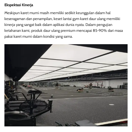
Ekspektasi Kinerja
Meskipun karet murni masih memiliki sedikit keunggulan dalam hal
keseragaman dan penampilan, keset lantai gym karet daur ulang memiliki
kinerja yang sangat baik dalam aplikasi dunia nyata. Dalam pengujian
ketahanan kami, produk daur ulang premium mencapai 85-90% dari masa
pakai karet murni dalam kondisi yang sama.