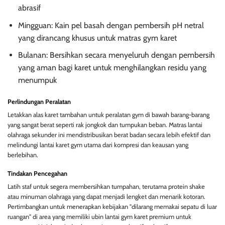
abrasif
Mingguan: Kain pel basah dengan pembersih pH netral
yang dirancang khusus untuk matras gym karet
Bulanan: Bersihkan secara menyeluruh dengan pembersih
yang aman bagi karet untuk menghilangkan residu yang
menumpuk
Perlindungan Peralatan
Letakkan alas karet tambahan untuk peralatan gym di bawah barang-barang
yang sangat berat seperti rak jongkok dan tumpukan beban. Matras lantai
olahraga sekunder ini mendistribusikan berat badan secara lebih efektif dan
melindungi lantai karet gym utama dari kompresi dan keausan yang
berlebihan.
Tindakan Pencegahan
Latih staf untuk segera membersihkan tumpahan, terutama protein shake
atau minuman olahraga yang dapat menjadi lengket dan menarik kotoran.
Pertimbangkan untuk menerapkan kebijakan "dilarang memakai sepatu di luar
ruangan" di area yang memiliki ubin lantai gym karet premium untuk