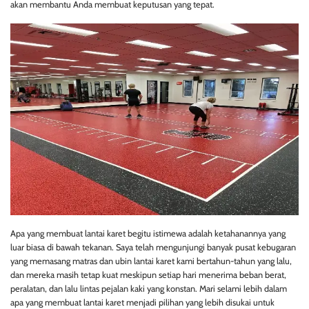
akan membantu Anda membuat keputusan yang tepat.
Apa yang membuat lantai karet begitu istimewa adalah ketahanannya yang
luar biasa di bawah tekanan. Saya telah mengunjungi banyak pusat kebugaran
yang memasang matras dan ubin lantai karet kami bertahun-tahun yang lalu,
dan mereka masih tetap kuat meskipun setiap hari menerima beban berat,
peralatan, dan lalu lintas pejalan kaki yang konstan. Mari selami lebih dalam
apa yang membuat lantai karet menjadi pilihan yang lebih disukai untuk