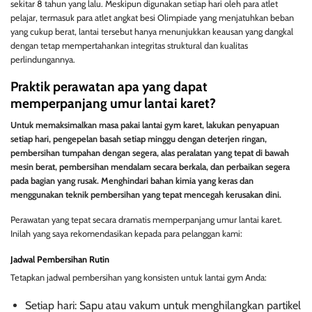
sekitar 8 tahun yang lalu. Meskipun digunakan setiap hari oleh para atlet
pelajar, termasuk para atlet angkat besi Olimpiade yang menjatuhkan beban
yang cukup berat, lantai tersebut hanya menunjukkan keausan yang dangkal
dengan tetap mempertahankan integritas struktural dan kualitas
perlindungannya.
Praktik perawatan apa yang dapat
memperpanjang umur lantai karet?
Untuk memaksimalkan masa pakai lantai gym karet, lakukan penyapuan
setiap hari, pengepelan basah setiap minggu dengan deterjen ringan,
pembersihan tumpahan dengan segera, alas peralatan yang tepat di bawah
mesin berat, pembersihan mendalam secara berkala, dan perbaikan segera
pada bagian yang rusak. Menghindari bahan kimia yang keras dan
menggunakan teknik pembersihan yang tepat mencegah kerusakan dini.
Perawatan yang tepat secara dramatis memperpanjang umur lantai karet.
Inilah yang saya rekomendasikan kepada para pelanggan kami:
Jadwal Pembersihan Rutin
Tetapkan jadwal pembersihan yang konsisten untuk lantai gym Anda:
Setiap hari: Sapu atau vakum untuk menghilangkan partikel