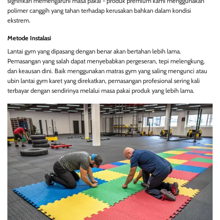
signifikan memengaruhi masa pakai - produk premium kami menggunakan
polimer canggih yang tahan terhadap kerusakan bahkan dalam kondisi
ekstrem.
Metode Instalasi
Lantai gym yang dipasang dengan benar akan bertahan lebih lama.
Pemasangan yang salah dapat menyebabkan pergeseran, tepi melengkung,
dan keausan dini. Baik menggunakan matras gym yang saling mengunci atau
ubin lantai gym karet yang direkatkan, pemasangan profesional sering kali
terbayar dengan sendirinya melalui masa pakai produk yang lebih lama.