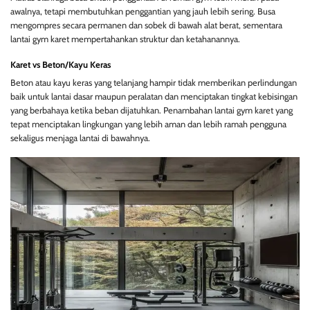
awalnya, tetapi membutuhkan penggantian yang jauh lebih sering. Busa
mengompres secara permanen dan sobek di bawah alat berat, sementara
lantai gym karet mempertahankan struktur dan ketahanannya.
Karet vs Beton/Kayu Keras
Beton atau kayu keras yang telanjang hampir tidak memberikan perlindungan
baik untuk lantai dasar maupun peralatan dan menciptakan tingkat kebisingan
yang berbahaya ketika beban dijatuhkan. Penambahan lantai gym karet yang
tepat menciptakan lingkungan yang lebih aman dan lebih ramah pengguna
sekaligus menjaga lantai di bawahnya.