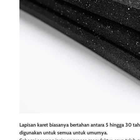
Lapisan karet biasanya bertahan antara 5 hingga 30 tah
digunakan untuk semua untuk umurnya.