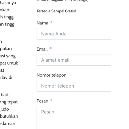
Biasanya
ankan
Tersedia Sampel Gratis!
h tinggi,
Nama
n tinggi
n
apukan
Email
asi yang
pat untuk
at
Nomor telepon
rlay di
baik.
Pesan
ang tepat
 judo
mbutuhkan
redaman