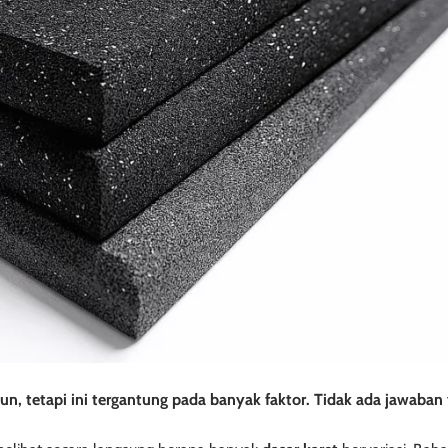
un, tetapi ini tergantung pada banyak faktor. Tidak ada jawaban