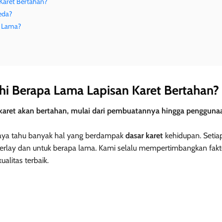
Karet Bertahan?
eda?
n Lama?
i Berapa Lama Lapisan Karet Bertahan?
karet akan bertahan, mulai dari pembuatannya hingga penggun
 saya tahu banyak hal yang berdampak
dasar karet
kehidupan. Setia
erlay dan untuk berapa lama. Kami selalu mempertimbangkan fakt
alitas terbaik.