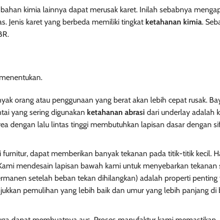
bahan kimia lainnya dapat merusak karet. Inilah sebabnya menga
. Jenis karet yang berbeda memiliki tingkat
ketahanan kimia
. Seb
BR.
 menentukan.
k orang atau penggunaan yang berat akan lebih cepat rusak. B
ntai yang sering digunakan
ketahanan abrasi
dari underlay adalah 
rea dengan lalu lintas tinggi membutuhkan lapisan dasar dengan si
furnitur, dapat memberikan banyak tekanan pada titik-titik kecil. Ha
 Kami mendesain lapisan bawah kami untuk menyebarkan tekanan 
rmanen setelah beban tekan dihilangkan) adalah properti penting
jukkan pemulihan yang lebih baik dan umur yang lebih panjang di
s juga dapat membuatnya aus. Proses manufaktur kami memastikan