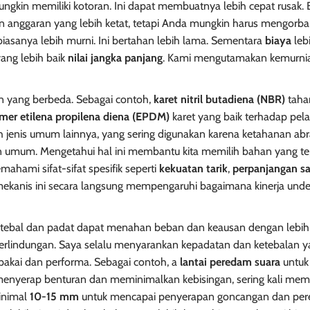
ngkin memiliki kotoran. Ini dapat membuatnya lebih cepat rusak. 
n anggaran yang lebih ketat, tetapi Anda mungkin harus mengorb
iasanya lebih murni. Ini bertahan lebih lama. Sementara
biaya
lebi
ang lebih baik
nilai jangka panjang
. Kami mengutamakan kemurnia
an yang berbeda. Sebagai contoh,
karet nitril butadiena (NBR)
taha
er etilena propilena diena (EPDM)
karet yang baik terhadap pel
 jenis umum lainnya, yang sering digunakan karena ketahanan abr
uan umum. Mengetahui hal ini membantu kita memilih bahan yang te
ahami sifat-sifat spesifik seperti
kekuatan tarik
,
perpanjangan sa
 mekanis ini secara langsung mempengaruhi bagaimana kinerja unde
tebal dan padat dapat menahan beban dan keausan dengan lebih 
erlindungan. Saya selalu menyarankan kepadatan dan ketebalan y
akai dan performa. Sebagai contoh, a
lantai peredam suara
untuk
menyerap benturan dan meminimalkan kebisingan, sering kali me
inimal
10-15 mm
untuk mencapai penyerapan goncangan dan pe