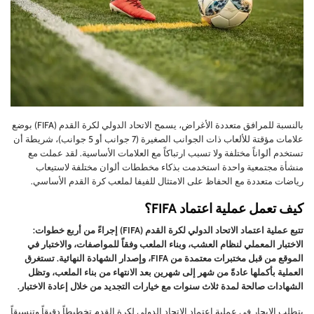
بالنسبة للمرافق متعددة الأغراض، يسمح الاتحاد الدولي لكرة القدم (FIFA) بوضع
علامات مؤقتة للألعاب ذات الجوانب الصغيرة (7 جوانب أو 5 جوانب)، شريطة أن
تستخدم ألواناً مختلفة ولا تسبب ارتباكاً مع العلامات الأساسية. لقد عملت مع
منشأة مجتمعية واحدة استخدمت بذكاء مخططات ألوان مختلفة لاستيعاب
رياضات متعددة مع الحفاظ على الامتثال للفيفا لملعب كرة القدم الأساسي.
كيف تعمل عملية اعتماد FIFA؟
تتبع عملية اعتماد الاتحاد الدولي لكرة القدم (FIFA) إجراءً من أربع خطوات:
الاختبار المعملي لنظام العشب، وبناء الملعب وفقاً للمواصفات، والاختبار في
الموقع من قبل مختبرات معتمدة من FIFA، وإصدار الشهادة النهائية. تستغرق
العملية بأكملها عادةً من شهر إلى شهرين بعد الانتهاء من بناء الملعب، وتظل
الشهادات صالحة لمدة ثلاث سنوات مع خيارات التجديد من خلال إعادة الاختبار.
يتطلب الإبحار في عملية اعتماد الاتحاد الدولي لكرة القدم تخطيطاً دقيقاً وتنسيقاً