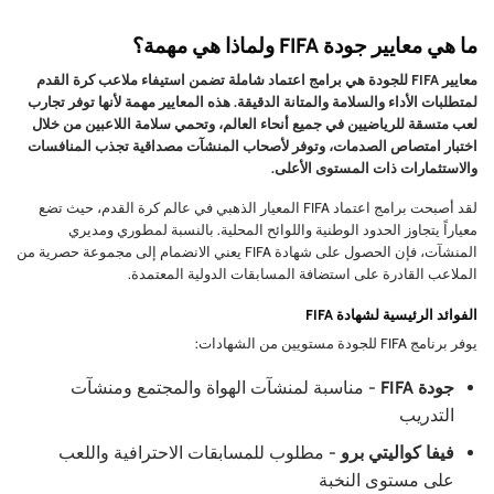
ما هي معايير جودة FIFA ولماذا هي مهمة؟
معايير FIFA للجودة هي برامج اعتماد شاملة تضمن استيفاء ملاعب كرة القدم
لمتطلبات الأداء والسلامة والمتانة الدقيقة. هذه المعايير مهمة لأنها توفر تجارب
لعب متسقة للرياضيين في جميع أنحاء العالم، وتحمي سلامة اللاعبين من خلال
اختبار امتصاص الصدمات، وتوفر لأصحاب المنشآت مصداقية تجذب المنافسات
والاستثمارات ذات المستوى الأعلى.
لقد أصبحت برامج اعتماد FIFA المعيار الذهبي في عالم كرة القدم، حيث تضع
معياراً يتجاوز الحدود الوطنية واللوائح المحلية. بالنسبة لمطوري ومديري
المنشآت، فإن الحصول على شهادة FIFA يعني الانضمام إلى مجموعة حصرية من
الملاعب القادرة على استضافة المسابقات الدولية المعتمدة.
الفوائد الرئيسية لشهادة FIFA
يوفر برنامج FIFA للجودة مستويين من الشهادات:
جودة FIFA
- مناسبة لمنشآت الهواة والمجتمع ومنشآت
التدريب
فيفا كواليتي برو
- مطلوب للمسابقات الاحترافية واللعب
على مستوى النخبة