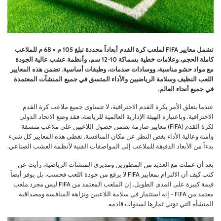
تشمل معايير FIFA لملعب كرة القدم أبعاداً محددة تبلغ 105 م × 68 م للملاعب
كاملة الحجم، وعلامات خطية بسماكة 10-12 سم، وأنظمة عشب عالية الجودة
مع مواد حشو مناسبة، ووسادات صدمات، وطبقات أساسية. تضمن هذه المعايير
اللعب النظيف وسلامة الرياضيين والأداء المتسق في جميع المنشآت المعتمدة
في جميع أنحاء العالم.
عندما يتعلق الأمر بكرة القدم الاحترافية، لا تتساوى جميع ملاعب كرة القدم
الاحترافية. وباعتباره الهيئة الإدارية العالمية للرياضة، فقد وضع الاتحاد الدولي
لكرة القدم (FIFA) معايير صارمة تضمن حصول اللاعبين على ملاعب متسقة
وآمنة وعالية الأداء بغض النظر عن مكان المنافسة. تغطي هذه المعايير كل شيء
بدءاً من الأبعاد الدقيقة للملاعب إلى المواصفات الفنية لأنظمة العشب الصناعي.
بعد أن عملت مع العديد من المطورين ومديري المنشآت الرياضية، رأيت عن
كثب كيف أن الالتزام بمعايير FIFA لا يرفع من جودة اللعب فحسب، بل يوفر أيضاً
قيمة كبيرة على المدى الطويل. إن الملعب المعتمد من FIFA ليس مجرد ملعب
معتمد من FIFA - إنه استثمار في سلامة اللاعبين ونزاهة المنافسة ومصداقية
المنشأة التي تؤتي ثمارها لسنوات قادمة.