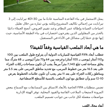
يمثل الاستثمار في بناء القاعدة المناسبة عادةً ما بين 30-401 تيرابايت إلى 3
تيرابايت من إجمالي تكاليف المشروع ولكنه يؤتي ثماره من خلال تقليل
احتياجات الصيانة وإطالة عمر النظام. وعند تقييم العروض، أنصح العملاء دائمًا
بالحذر من المقاولين الذين يقترحون اختصارات في بناء الطبقة الأساسية، حيث
إنها تؤدي حتمًا إلى مشاكل في الأداء في المستقبل.
ما هي أبعاد الملعب القياسية وفقاً للفيفا؟
تتطلب أبعاد FIFA القياسية للمباريات الدولية أن يتراوح طول الملعب بين 100
و110 أمتار (يوصى بـ 105 أمتار) وعرضه بين 64 و75 متراً (يوصى بـ 68 متراً)، مما
يخلق مساحة لعب تبلغ 7,140 متراً مربعاً. يجب أن تكون مساحات ركلات الجزاء
على بعد 16.5 متر من خطوط المرمى، مع تحديد مناطق المرمى على بعد 5.5 متر
ومناطق ركلات الجزاء على بعد 11 متر. يجب أن تكون علامات الخطوط بعرض
10-12 سم وأن تتطابق مع لون الملعب بالنسبة للأسطح الاصطناعية.
تضمن متطلبات FIFA الخاصة بالأبعاد الاتساق بين المسابقات مع السماح ببعض
المرونة لاستيعاب الملاعب القائمة والقيود المحلية. توفر الهيئة الإدارية
مواصفات مفصلة لكل جانب من جوانب تصميم الملعب.
أبعاد مجال اللعب