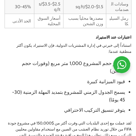
وسادات ال
$2.5-$3.5/s
30-45%
$1.5-$2.0/sq.ft
صدمات
q.ft
رمل السيلي
مصدرها محلياً بسبب
أسعار السوق
الحد الأدنى
كا
وزن الشحن
المحلية
اعتبارات عند الاستيراد
استناداً إلى خبرتي في إدارة المشتريات الدولية، فإن الاستيراد يكون أكثر
منطقية عندما:
يتجاوز حجم المشروع 1,000 متر مربع (وفورات حجم
الشحن)
قيود الميزانية كبيرة
يسمح الجدول الزمني للمشروع بتمديد المهلة الزمنية (30-
45 يومًا)
يتوفر تنسيق التركيب الاحترافي
لقد عملت مع إحدى البلديات التي وفرت أكثر من $150,000 في مشروع جودة
FIFA من خلال توريد نظام العشب من الصين مع استخدام مقاولين محليين
للتركيب. ومع ذلك، تطلب هذا النهج مراقبة دقيقة للجودة والتنسيق الفني.