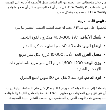
من خلال ملاحظاتي عبر العديد من التركيبات، تميل الأنظمة الأحادية إلى الهيمنة
في تطبيقات FIFA Quality Pro، في حين أن كلا النوعين يمكن أن يحقق شهادة
FIFA Quality عند تصميمه بشكل صحيح.
مقاييس الأداء الحرجة
للحصول على شهادة FIFA، يجب أن تثبت أنظمة العشب العشبي ما يلي:
سُمك الألياف
: عادةً 300-400 ميكرون لقوة التحمل
ارتفاع الوبر
: عادة 40-60 مم لتطبيقات كرة القدم
معدل الغرز
: الحد الأدنى 10,000 غرزة لكل متر مربع
وزن الوجه
: 1,200-1,500 جرام لكل متر مربع للمناطق ذات
الازدحام الشديد
قوة الدعم
: قوة شد لا تقل عن 30 نيوتن لمنع التمزق
بالإضافة إلى هذه المواصفات، يركز FIFA بشكل كبير على السلامة البيئية. يجب
أن تتوافق جميع المكونات مع معايير EN71-3 الخاصة بالمعادن الثقيلة والملوثات،
مما يضمن عدم تلويث الجريان السطحي من الملعب للنظم البيئية المحيطة.