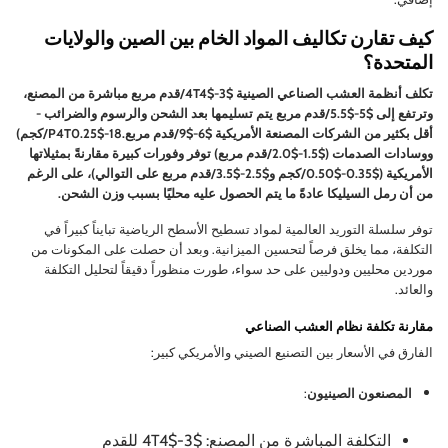
كيف تقارن تكاليف المواد الخام بين الصين والولايات
المتحدة؟
تكلف أنظمة العشب الصناعي الصينية $3-$4T4/قدم مربع مباشرة من المصنع،
وترتفع إلى $5-$5.5/قدم مربع يتم تسليمها بعد الشحن والرسوم والضرائب -
أقل بكثير من الشركات المصنعة الأمريكية $6-$9/قدم مربع.18-$P4T0.25/كجم)
ووسادات الصدمات ($1.5-$2.0/قدم مربع) توفر وفورات كبيرة مقارنةً بمثيلاتها
الأمريكية ($0.35-$0.50/كجم و$2.5-$3.5/قدم مربع على التوالي)، على الرغم
من أن رمل السيليكا عادةً ما يتم الحصول عليه محليًا بسبب وزن الشحن.
توفر سلسلة التوريد العالمية لمواد تسطيح الأسطح الرياضية تبايناً كبيراً في
التكلفة، مما يخلق فرصاً لتحسين الميزانية. وبعد أن حصلت على المكونات من
موردين محليين ودوليين على حد سواء، طورت منظوراً دقيقاً لتحليل التكلفة
والعائد.
مقارنة تكلفة نظام العشب الصناعي
الفارق في الأسعار بين التصنيع الصيني والأمريكي كبير:
المصنعون الصينيون
:
التكلفة المباشرة من المصنع: $3-$4T4 للقدم