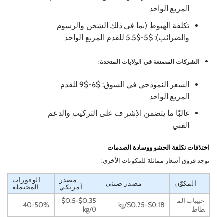
المربع الواحد
تكلفة الهبوط (بما في ذلك الشحن والرسوم
والضرائب): $5-$5.5 للقدم المربع الواحد
الشركات المصنعة في الولايات المتحدة
:
السعر النموذجي في السوق: $6-$9 للقدم
المربع الواحد
غالبًا ما يتضمن الإشراف على التركيب والدعم
الفني
اختلافات تكلفة الحشو ووسادة الصدمات
توجد فروق أسعار مماثلة للمكونات الأخرى:
مصدر
الوفورات
المكوّن
مصدر صيني
أمريكي
المحتملة
حبيبات الم
$0.35-$0.5
40-50%
$0.18-$0.25/kg
طاط
0/kg