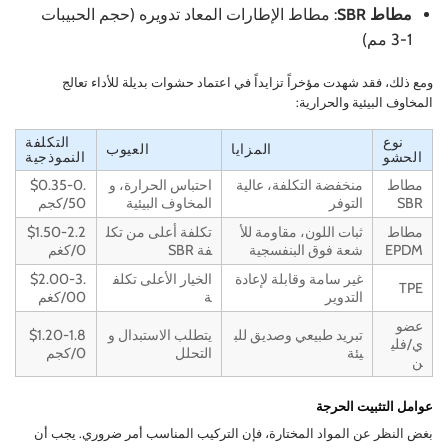
مطاط SBR
: مطاط الإطارات المعاد تدويره (حجم الحبيبات
1-3 مم)
ومع ذلك، فقد شهدت مؤخراً تزايداً في اعتماد حشوات بديلة للأداء تعالج
المخاوف البيئية والحرارية:
نوع
التكلفة
المزايا
العيوب
الحشو
النموذجية
مطاط
منخفضة التكلفة، عالية
احتباس الحرارة، و
$0.35-0.
SBR
التوفر
المخاوف البيئية
50/كجم
مطاط
ثبات اللون، مقاومة للأ
تكلفة أعلى من تكل
$1.50-2.2
EPDM
شعة فوق البنفسجية
فة SBR
0/كغم
غير سامة وقابلة لإعادة
الخيار الأعلى تكلف
$2.00-3.
TPE
التدوير
ة
00/كغم
عضو
تبريد طبيعي وصديق للب
يتطلب الاستبدال و
$1.20-1.8
ي/فلي
يئة
التحلل
0/كجم
ن
عوامل التثبيت الحرجة
بغض النظر عن المواد المختارة، فإن التركيب المناسب أمر ضروري. يجب أن