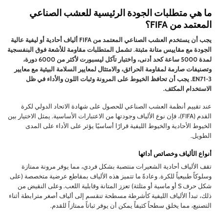
ما هي متطلبات الجودة الرئيسية للعشب الصناعي
المعتمد من FIFA؟
يجب أن يستخدم العشب الصناعي المعتمد من FIFA ألياف أحادية أو ليفية عالية
الجودة مع مقاييس متانة مثبتة. تشمل المتطلبات مقاومة للأشعة فوق البنفسجية
لمدة 5000 ساعة كحد أدنى، واختبار تآكل ليسبورت لأكثر من 6000 دورة،
وتصنيفات صارمة لمقاومة الحرائق، والامتثال لمعايير السلامة البيئية مع معايير
EN71-3. يجب أن تحافظ الخيوط على المرونة وثبات اللون والأداء في ظل
الاستخدام المكثف.
عند تقييم أنظمة العشب الصناعي للحصول على شهادة الاتحاد الدولي لكرة
القدم (FIFA)، فإن نوع الألياف وجودتها من الاعتبارات الأساسية. يمثل الاختيار بين
الخيوط الأحادية والخيوط الليفية قرارًا أساسيًا يؤثر على الأداء على المدى
الطويل.
أنواع الألياف وخصائص أدائها
تقف الألياف أحادية الشعيرات منتصبة بشكل فردي، مما يوفر مرونة ممتازة
وسلوكاً طبيعياً للكرة. وعادةً ما تتميز هذه الألياف بمقاطع عرضية متخصصة (على
شكل حرف S أو ماسية أو مثلثة) تعزز المتانة وقابلية اللعب. وعلى النقيض من
ذلك، تبدأ الألياف الليفية كأشرطة مسطحة تنقسم إلى ألياف أصغر مترابطة أثناء
التصنيع، مما يخلق سطحاً كثيفاً يمكن أن يوفر ثباتاً ممتازاً للقدم.