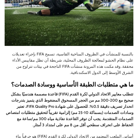
بالنسبة للمنشآت في الظروف المناخية القاسية، تسمح FIFA بإجراء تعديلات
على نظام الحشو لمعالجة الظروف المحلية، شريطة أن تظل مقاييس الأداء
محققة. وقد مكنت هذه المرونة منشآت FIFA الناجحة في بيئات تتراوح من
الشرق الأوسط إلى الدول الاسكندنافية.
ما هي متطلبات الطبقة الأساسية ووسادة الصدمات؟
تتطلب معايير الاتحاد الدولي لكرة القدم (FIFA) قاعدة مصممة هندسيًا بشكل
صحيح مع 200-300 مم من الحجر المسحوق المضغوط الذي يتميز بتدرجات
انحدار تصريف دقيقة 0.5%. للحصول على شهادة FIFA Quality Pro، تعتبر
وسادات الصدمات (بسماكة 10-25 مم) إلزامية تقريباً لتحقيق متطلبات امتصاص
الصدمات المتقدمة. يجب أن توفر القاعدة نفاذية مياه 300 مم/ساعة مع
الحفاظ على انحراف سطحي أقل من 8 مم على امتداد 3 أمتار.
أساس الملعب المعتمد من الاتحاد الدولي لكرة القدم (FIFA) هو حرفياً بناء