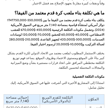
وقتاً ونفقات كبيرة مقارنةً بجهود الإصلاح بعد فشل الاختبار.
ما هي تكلفة بناء ملعب كرة قدم معتمد من الفيفا؟
يتكلف بناء ملعب كرة قدم معتمد من الفيفا ما بين $550,000-1T4T750,000
دولار أمريكي لمنشأة قياسية بمساحة 7,140 متر مربع في السوق الأمريكية
(2024). وتشمل مكونات التكلفة الرئيسية $450,000-$670,000 للعشب
الاصطناعي، $40,000-$60,000 للحشو، $70,000-$120,000 لوسادات
الصدمات، $300,000-$420,000 لتجهيز القاعدة، $210,000-$280,000
لعمالة التركيب، و$10,000-$20,000 لرسوم اختبار الفيفا.
يختلف الاستثمار المطلوب لملعب معتمد من الاتحاد الدولي لكرة القدم بشكل
كبير بناءً على الموقع ومستوى الاعتماد وظروف الموقع. يساعد فهم توزيع
التكلفة مخططي المرافق على اتخاذ قرارات مستنيرة بشأن وضع الميزانية
والمجالات المحتملة لتحسين التكلفة.
مكونات التكلفة التفصيلية
استنادًا إلى المشاريع الأخيرة التي أشرفت عليها في السوق الأمريكية، إليك
تحليل شامل:
التكلفة للقدم المربع
إجمالي مساحة
المكوّن
(بالدولار الأمريكي)
7,140 متر مربع
العشب ال
$450,000-$670,00