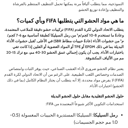
النموذجية، مما يتطلب أليافاً مرنة يمكنها تحمل التنظيف المنتظم بالفرشاة
والتنظيف وإعادة توزيع الحشو.
ما هي مواد الحشو التي يتطلبها FIFA وبأي كميات؟
يتطلب الاتحاد الدولي لكرة القدم (FIFA) تركيبات حشو دقيقة للملاعب المعتمدة،
وعادةً ما تستخدم 8-10 كجم/م² من رمل السيليكا كطبقة أساسية مع 6-7 كجم/
م² من حشوات الأداء (عادةً حبيبات مطاط SBR) في الأعلى. تُقبل حشوات الأداء
البديلة بما في ذلك EPDM أو TPE أو المواد العضوية أو الفلين إذا كانت تفي
باختبارات الأداء. يجب أن يكون إجمالي عمق الحشو 30-40 مم، مع ترك 15-20
مم من الألياف المكشوفة.
يعتبر نظام الحشو ضروري لأداء العشب الصناعي، حيث يوفر الثبات وامتصاص
الصدمات وخصائص اللعب الطبيعية. على الرغم من أن الاتحاد الدولي لكرة القدم
(FIFA) لا يفرض مواد محددة، إلا أنه يتطلب أن يجتاز النظام الكامل (بما في ذلك
الحشو) اختبارات الأداء.
حلول الحشو التقليدية مقابل حلول الحشو البديلة
استخدامات التكوين الأكثر شيوعاً المعتمدة من FIFA:
رمل السيليكا
: السيليكا المستديرة الحبيبات المغسولة (0.5-
1.0 مم حجم الجسيمات)