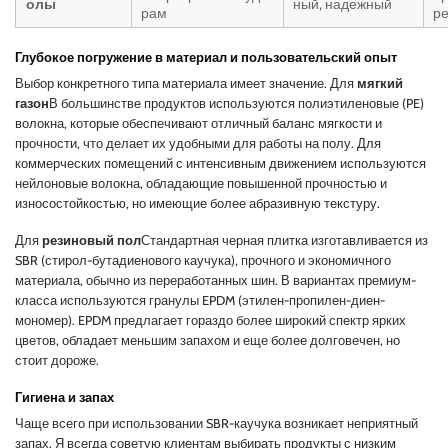
олы
ный, надежный
рам
р
Глубокое погружение в материал и пользовательский опыт
Выбор конкретного типа материала имеет значение. Для
мягкий
газон
В большинстве продуктов используются полиэтиленовые (PE)
волокна, которые обеспечивают отличный баланс мягкости и
прочности, что делает их удобными для работы на полу. Для
коммерческих помещений с интенсивным движением используются
нейлоновые волокна, обладающие повышенной прочностью и
износостойкостью, но имеющие более абразивную текстуру.
Для
резиновый пол
Стандартная черная плитка изготавливается из
SBR (стирол-бутадиенового каучука), прочного и экономичного
материала, обычно из переработанных шин. В вариантах премиум-
класса используются гранулы EPDM (этилен-пропилен-диен-
мономер). EPDM предлагает гораздо более широкий спектр ярких
цветов, обладает меньшим запахом и еще более долговечен, но
стоит дороже.
Гигиена и запах
Чаще всего при использовании SBR-каучука возникает неприятный
запах. Я всегда советую клиентам выбирать продукты с низким