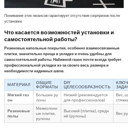
Понимание этих нюансов гарантирует отсутствие сюрпризов после
установки.
Что касается возможностей установки и
самостоятельной работы?
Резиновые напольные покрытия, особенно взаимосвязанные
плитки, значительно проще в укладке и очень удобны для
самостоятельной работы. Набивной газон почти всегда требует
профессиональной укладки из-за своего веса, размера и
необходимости надежных швов.
ОБЩИЕ
DIY
КЛЮЧ
МАТЕРИАЛ
ФОРМАТЫ
ЦЕЛЕСООБРАЗНОСТЬ
ЗАДА
Мягкий газ
Большие ру
Низкий (рекомендуется
Вес, ш
он
лоны
для профессионалов)
стяжк
Межколонн
Резиновые
Высокий (плитка), средн
ые плитки,
Вес р
полы
ий (рулоны)
рулоны