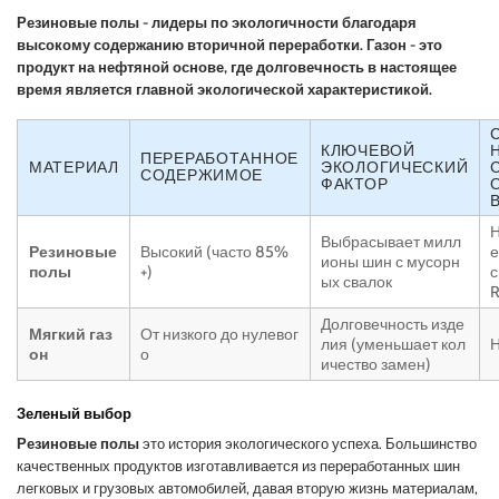
Резиновые полы - лидеры по экологичности благодаря
высокому содержанию вторичной переработки. Газон - это
продукт на нефтяной основе, где долговечность в настоящее
время является главной экологической характеристикой.
КЛЮЧЕВОЙ
ПЕРЕРАБОТАННОЕ
МАТЕРИАЛ
ЭКОЛОГИЧЕСКИЙ
СОДЕРЖИМОЕ
ФАКТОР
Н
Выбрасывает милл
Резиновые
Высокий (часто 85%
е
ионы шин с мусорн
полы
+)
с
ых свалок
Долговечность изде
Мягкий газ
От низкого до нулевог
лия (уменьшает кол
Н
он
о
ичество замен)
Зеленый выбор
Резиновые полы
это история экологического успеха. Большинство
качественных продуктов изготавливается из переработанных шин
легковых и грузовых автомобилей, давая вторую жизнь материалам,