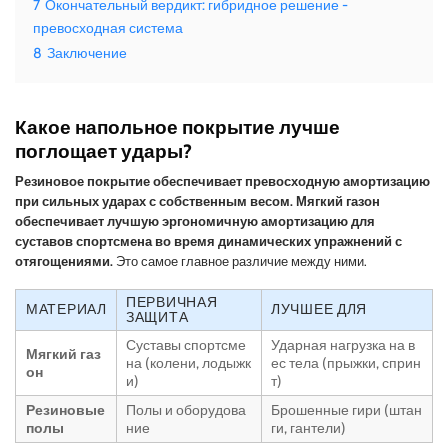
7
Окончательный вердикт: гибридное решение -
превосходная система
8
Заключение
Какое напольное покрытие лучше
поглощает удары?
Резиновое покрытие обеспечивает превосходную амортизацию
при сильных ударах с собственным весом. Мягкий газон
обеспечивает лучшую эргономичную амортизацию для
суставов спортсмена во время динамических упражнений с
отягощениями.
Это самое главное различие между ними.
ПЕРВИЧНАЯ
МАТЕРИАЛ
ЛУЧШЕЕ ДЛЯ
ЗАЩИТА
Суставы спортсме
Ударная нагрузка на в
Мягкий газ
на (колени, лодыжк
ес тела (прыжки, сприн
он
и)
т)
Резиновые
Полы и оборудова
Брошенные гири (штан
полы
ние
ги, гантели)