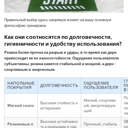
Правильный выбор здесь напрямую влияет на вашу основную
философию тренировок.
Как они соотносятся по долговечности,
гигиеничности и удобству использования?
Резина более прочна на разрыв и удары, в то время как дерн
превосходит ее по износостойкости. Ощущения пользователя
субъективны: резина кажется стабильной и мощной, а дерн -
спортивным и энергичным.
Г
НАПОЛЬНЫЕ
ОЩУЩЕНИЕ
ДОЛГОВЕЧНОСТЬ
П
ПОКРЫТИЯ
ПОЛЬЗОВАТЕЛЯ
В
По
Мягкий, спортивн
Высокая стойкость к
ле
Мягкий газон
ый, амортизирую
истиранию
ти
щий
ле
Высокая устойчивос
SB
Резиновые п
Прочный, стабиль
ть к разрывам и уда
пр