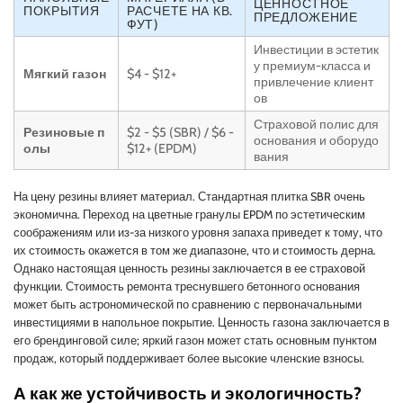
ЦЕННОСТНОЕ
ПОКРЫТИЯ
РАСЧЕТЕ НА КВ.
ПРЕДЛОЖЕНИЕ
ФУТ)
Инвестиции в эстетик
у премиум-класса и
Мягкий газон
$4 - $12+
привлечение клиент
ов
Страховой полис для
Резиновые п
$2 - $5 (SBR) / $6 -
основания и оборудо
олы
$12+ (EPDM)
вания
На цену резины влияет материал. Стандартная плитка SBR очень
экономична. Переход на цветные гранулы EPDM по эстетическим
соображениям или из-за низкого уровня запаха приведет к тому, что
их стоимость окажется в том же диапазоне, что и стоимость дерна.
Однако настоящая ценность резины заключается в ее страховой
функции. Стоимость ремонта треснувшего бетонного основания
может быть астрономической по сравнению с первоначальными
инвестициями в напольное покрытие. Ценность газона заключается в
его брендинговой силе; яркий газон может стать основным пунктом
продаж, который поддерживает более высокие членские взносы.
А как же устойчивость и экологичность?