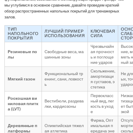
мы углубимся в основное сравнение, давайте проведем краткий
обзор распространенных напольных покрытий для тренажерных
залов.
ТИП
ОСН
ЛУЧШИЙ ПРИМЕР
КЛЮЧЕВАЯ
НАПОЛЬНОГО
СЛА
ИСПОЛЬЗОВАНИЯ
СИЛА
ПОКРЫТИЯ
СТО
Чрезвычайн
Высок
Резиновые по
Свободные веса, ма
ая прочност
ние, м
лы
шинные зоны
ь и поглоще
меть 
ние ударов
ный з
Скольжение,
Функциональный тр
Не дл
амортизаци
Мягкий газон
енинг, сани, ловкост
ых, т
я суставов, э
ь
ударо
стетика
Первокласс
Низка
Роскошная ви
Вестибюли, раздева
ный вид, лег
тизац
ниловая плитк
лки, кардиозоны
кость в уход
ет быт
а (LVT)
е
зкой
Фирма, Опт
Отсут
Деревянные п
Олимпийская тяжел
имальная п
морти
латформы
ая атлетика
ередача эне
сколь