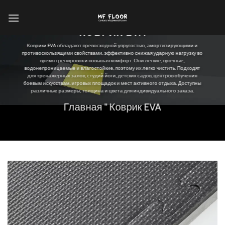
Перейти
к
КОВРИК EVA
содержанию
Коврики EVA обладают превосходной упругостью, амортизирующими и
противоскользящими свойствами, эффективно снижая ударную нагрузку во
время тренировок и повышая комфорт. Они легкие, прочные,
водонепроницаемые и влагостойкие, поэтому их легко чистить. Подходят
для тренажерных залов, студий йоги, детских садов, центров обучения
боевым искусствам, игровых площадок и мест активного отдыха. Доступны
различные размеры, толщина и цвета для индивидуального заказа.
Главная
"
Коврик EVA