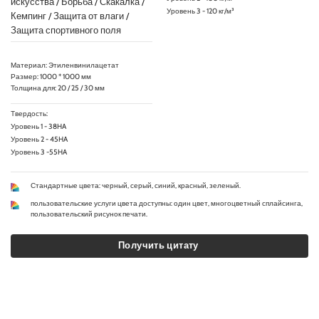
искусства / Борьба / Скакалка /
Уровень 3 - 120 кг/м³
Кемпинг / Защита от влаги /
Защита спортивного поля
Материал: Этиленвинилацетат
Размер: 1000 * 1000 мм
Толщина для: 20 / 25 / 30 мм
Твердость:
Уровень 1 - 38HA
Уровень 2 - 45HA
Уровень 3 -55HA
Стандартные цвета: черный, серый, синий, красный, зеленый.
пользовательские услуги цвета доступны: один цвет, многоцветный сплайсинга,
пользовательский рисунок печати.
Получить цитату