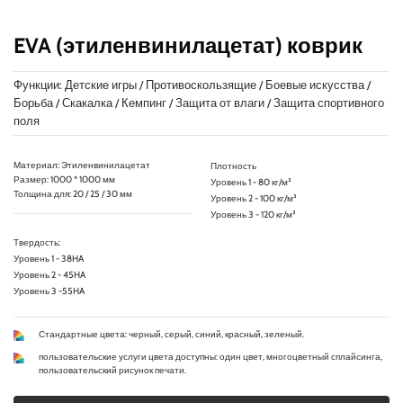
EVA (этиленвинилацетат) коврик
Функции: Детские игры / Противоскользящие / Боевые искусства /
Борьба / Скакалка / Кемпинг / Защита от влаги / Защита спортивного
поля
Материал: Этиленвинилацетат
Плотность
Размер: 1000 * 1000 мм
Уровень 1 - 80 кг/м³
Толщина для: 20 / 25 / 30 мм
Уровень 2 - 100 кг/м³
Уровень 3 - 120 кг/м³
Твердость:
Уровень 1 - 38HA
Уровень 2 - 45HA
Уровень 3 -55HA
Стандартные цвета: черный, серый, синий, красный, зеленый.
пользовательские услуги цвета доступны: один цвет, многоцветный сплайсинга,
пользовательский рисунок печати.